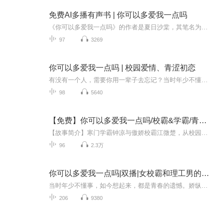
免费AI多播有声书 | 你可以多爱我一点吗
《你可以多爱我一点吗》的作者是夏日沙棠，其笔名为奈奈子明日香。有没有一个人，需要你用一辈子去忘记？有，当时年少不懂事，如今想起来，都是青春的遗憾。娇纵蛮横与温润善良他们是彼此的救赎也是彼此的青春。故事主线：围绕钟凉和江微楚两个性格迥异的...
97
3269
你可以多爱我一点吗 | 校园爱情、青涩初恋
有没有一个人，需要你用一辈子去忘记？当时年少不懂事，如今想起来，都是青春的遗憾。她娇纵蛮横 他温润善良他们是彼此的救赎，也是彼此的青春。
98
5640
【免费】你可以多爱我一点吗/校霸&学霸/青春救赎
【故事简介】寒门学霸钟凉与傲娇校霸江微楚，从校园初遇的火花到命运的交织，他们的爱情在家庭变故与青春迷茫中绽放。这是成长与救赎的旅程，也是初恋的甜蜜与苦涩。有没有一个人，需要你用一辈子去忘记？有，当时年少不懂事，如今想起来，都是青春的遗憾...
96
2.3万
你可以多爱我一点吗|双播|女校霸和理工男的甜蜜爱情
当时年少不懂事，如今想起来，都是青春的遗憾。娇纵蛮横×温润善良他们是彼此的救赎也是彼此的青春。
206
9380