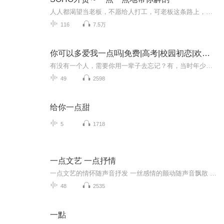
人人都渴望当老板，不愿给人打工，可老板这条路上，不仅人少而且还十分坎坷，荆棘蔓生，一不小心就万劫不复。不是所有人都有重头再来的勇气和能力。我曾走上SOHO外贸之路，其实纯属偶然，我真是没啥能力，也许就那么点勇气支撑我到现在。这绝不是我谦虚，...
116
7.5万
你可以多爱我一点吗|免费|高考|校园初恋|欢喜冤家
有没有一个人，需要你用一辈子去忘记？有，当时年少不懂事，如今想起来，都是青春的遗憾。娇纵蛮横×温润善良他们是彼此的救赎也是彼此的青春。
49
2598
给你一点甜
5
1718
一点文艺 一点抒情
一点文艺的情怀随声音抒发 一丝感情的颤动随声音飘散 朝阳太过灿烂 夕阳西下时一缕阳光沐浴我的心灵吧
48
2535
一點