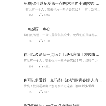
免费|你可以多爱我一点吗|木兰周小妞|校园|虐恋
有没有一个人，需要你用一辈子去忘记？ 有，当时年少不懂事，如今想起来，都是青春的遗憾。 娇纵蛮横×温润善良 他们是彼此的救赎也是彼此的青春。
100
6220
一点感悟一点心
Ta们的智慧，一直滋养着芸芸众生。使我们的灵魂得以抚慰，让我们在纷繁的日子里，获得安宁。最终帮助我们更好地活下去……
86
4160
你可以多爱我一点吗？丨现代言情丨校园青春丨初恋
有没有一个人，需要你用一辈子去忘记？有，当时年少不懂事，如今想起来，都是青春的遗憾。寒出身的学霸钟凉，遇到了重点高中女校霸江微楚，他们和他们的家庭都发生了很多变故……他们是彼此的救赎也是彼此的青春。
104
4271
你可以多爱我一点吗|好书必听|致青春|多人有声剧|
看惯了校园霸凌剧？那可别错过这篇《你可以多爱我一点吗》，傲娇校霸江微楚与温柔学草钟凉的“贴身”爱恨纠葛，从校园到家庭，情感过山车带你领略青春的酸甜苦辣！这是一部描绘青春、成长与爱情的小说。故事以钟凉和江微楚的相遇为起点，展开了一段充满爱...
95
3601
SOHO外贸～一点一点地帮你解剖