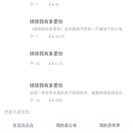
1
92
猜猜我有多爱你
《猜猜我有多爱你》这本图画书里有一只像孩子的小兔子和一只像爸爸的大兔子。小兔子像所有的孩子一样爱比较。它们俩在比赛谁的爱更多一些。大兔子用智慧赢得了比赛和小兔子稍微少一点的爱，可小兔子用它的天真和想象赢得了大兔子多出一倍的爱。两只兔子都获胜了。 整个作品充溢着爱的气氛和快乐的童趣，小兔子亲切可爱的形象、两只兔子相互较劲的故事构架以及形象、新奇的细节设置都对孩子有着极大的吸引力。
2
38.8万
猜猜我有多爱你
50
1.1万
猜猜我有多爱你
这是一本世界名著的亲子阅读绘本，被翻译成各国语言版本，不管哪一种，都饱含着浓浓的爱意！特别适合睡前讲给宝贝听！
13
2084
您是不是在找：
生活点点点
我的老公有点狗
我的异世界有点不