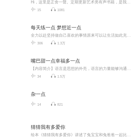
Hi，这里是正舍一聲。定期更新艺术类有声书籍，是我们愿意与你一起的分享。正舍一聲出品 | 读诗分享一点是一档有声诗歌节目诗歌，文字的凝练、情感的抒发、心灵栖息地。读诗，跨越时空的对话、与诗人的共鸣、对生活的感悟。在这个纷繁的世界里诗歌如同一泓...
15
1081
每天练一点 梦想近一点
全力以赴坚持做自己喜欢的事情原来可以让生活如此充实美好！感谢喜马拉雅提供这么好的学习平台，喜播见证我的成长！
306
1.3万
嘴巴甜一点幸福多一点
【内容简介】语言是思想的外壳，语言的力量能够沟通世界上最复杂的信息网络——人的心灵。在职场上、商场上有“先声夺人”、“一诺千金”的说法；在政界有“金口玉言”、“一言定升迁”之语；在文化界有“点睛之笔”、“破题妙语”之论；在生活中也常有“...
34
1.5万
杂一点
14
821
猜猜我有多爱你
绘本《猜猜我有多爱你》讲述了兔宝宝和兔爸爸一起比赛，看谁的爱更多。大兔子前一局获胜，而小兔子最后用丰富的想象力赢得了比大兔子更多的爱。绘本结局是两只兔子都获胜。孩子总喜欢和别人比较，在《猜猜我有多爱你[2] 》这本图画书中的小兔子就是个典型...