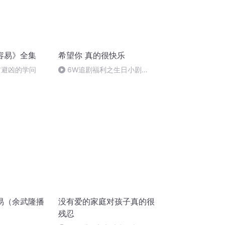
容易》全集
希望你 真的很快乐
吉避凶的学问
6W追剧福利之生日小剧
场.mp3
易（余武隆播
没有爱的家庭对孩子真的很
残忍