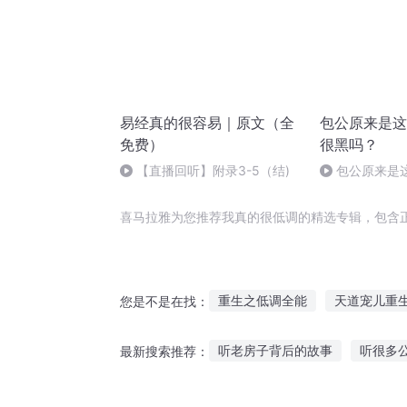
易经真的很容易｜原文（全
包公原来是这
免费）
很黑吗？
【直播回听】附录3-5（结)
包公原来是
喜马拉雅为您推荐我真的很低调的精选专辑，包含
重生之低调全能
天道宠儿重
您是不是在找：
天王低调
我在异界很低调
听老房子背后的故事
听很多
最新搜索推荐：
我本低调
低调的人生
低
中励志故事讲给你听
晚上睡