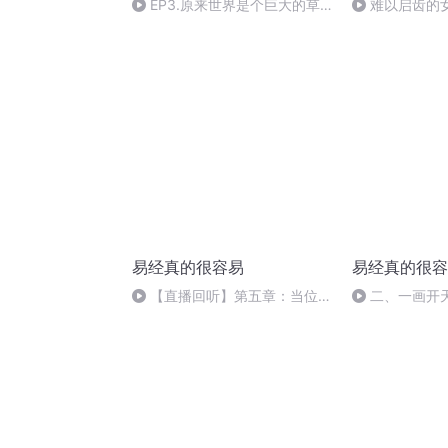
EP3.原来世界是个巨大的草
难以启齿的
台班子，从卷王到躺平只因我想
都想大声说出来
打破规则
易经真的很容易
易经真的很容
【直播回听】第五章：当位也
二、一画开
有不当位（3）