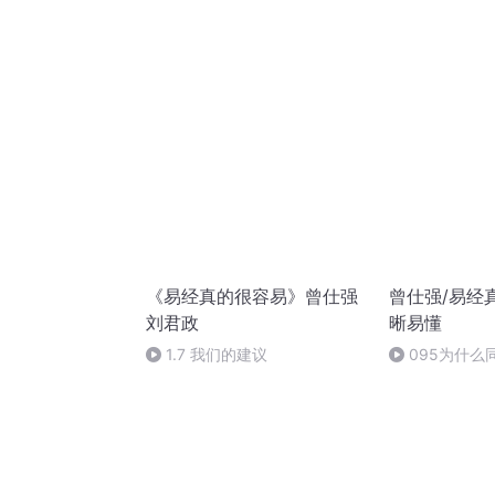
的根本？曾老
《易经真的很容易》曾仕强
曾仕强/易经
刘君政
晰易懂
1.7 我们的建议
095为什么
人事业成功，