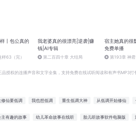
样丨包公真的
我老婆真的很漂亮|逆袭|赚
宿主她真的很飘
钱|AI专辑
免费单播
这样63（完）
第二百四十章 大结局
第193章 神
迷人（完）
正品授权的连播声音和文字全集，支持免费在线试听阅读和有声书MP3打
生修仙要低调
我也想低调
重生低调大神
从低调开始修仙
低调战神
我真的只想低调啊
低调的大明星
哦穿越要低调
公主有趣的故事
幼儿革命故事在线听
胎儿听故事软件电脑版
调尊者
低调修真少年
觉喜欢听故事的人
听李白故事有感600字
听故事大王安徒生童话