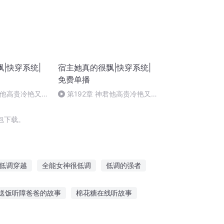
|快穿系统|
宿主她真的很飘|快穿系统|
免费单播
君他高贵冷艳又
第192章 神君他高贵冷艳又迷
人（40）
包下载。
低调穿越
全能女神很低调
低调的强者
我再也不想低调了
重生穿越之低调成神
送饭听障爸爸的故事
棉花糖在线听故事
适合小孩听的僵尸故事