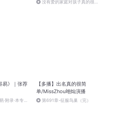
没有爱的家庭对孩子真的很残
忍（一）
容易》｜张荐
【多播】出名真的很简
单/MissZhou翊灿演播
易·附录·本专辑
第691章-征服鸟巢（完）