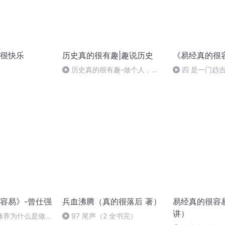
很快乐
历史真的很有趣|趣说历史
《易经真的很
历史真的很有趣-做个人，很
四 是一门趋
难吗？_下
容易》-曾仕强
兵血沸腾（真的很落后 著）
易经真的很容
讲）
修养为什么是做人
97 尾声（2 全书完）