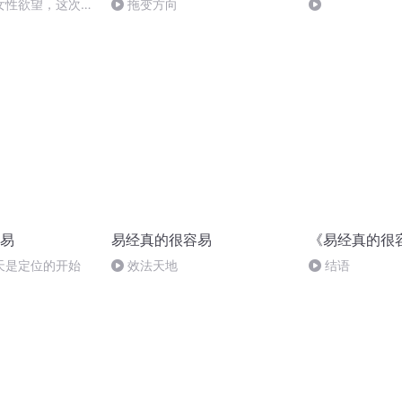
女性欲望，这次我
拖变方向
！EP48
易
易经真的很容易
《易经真的很
天是定位的开始
效法天地
结语