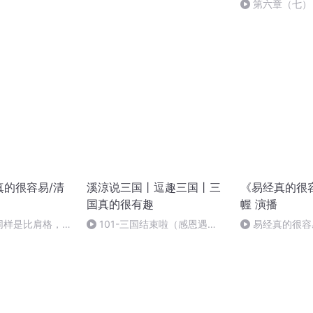
给我们的建议
第六章（七）
真的很容易/清
溪涼说三国丨逗趣三国丨三
《易经真的很
国真的很有趣
幄 演播
同样是比肩格，有
101-三国结束啦（感恩遇
易经真的很容
有人一事无成？
见，感谢收听）（完结）
末结语&建议