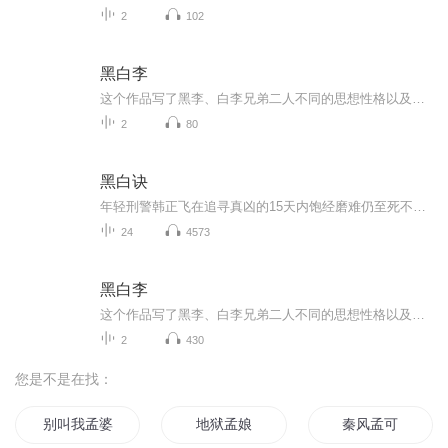
2
102
黑白李
这个作品写了黑李、白李兄弟二人不同的思想性格以及不同的生活道路。黑李的思想性格善良、软弱，他同白李同时爱恋着一个姑娘。当他发现这一点时就谦和地退让了，为的是不伤害弟弟的感情。姑娘怪罪他，他又以负罪的虔诚求姑娘谅解。白李闹着要同他分家，他是宁愿把家产全部给了白李，也绝不答应分开，为的是对得起死去的父母。当他模糊地知道白李似乎有个可怕的、危险的计划在付诸实施却又不知道详情细节时，恐惧、担忧到了极点，在忧惧中，他开始跑教堂，为弟弟祈祷平安；他读《四福音书》，从中领悟到应当“为别人牺牲”的哲理。当他终于从王五嘴里确知白李的危险计划是要组织洋车夫砸电车时，自知已阻拦不住，于是悄悄蚀去了脸上的黑痣——他们哥俩长相原是极相象的，只是黑李眉心多了一个黑痣——准备在必要时代弟弟牺牲。砸电车事败，白李远走他乡，反动当局把黑李当做白李逮捕，枪决了。黑李死时“眉皱着点，嘴微张着，胸上汪着血，好像死的时候正在祷告。”孝悌之道和博爱主义使他走上了这条悲剧的道路，他是无谓的牺牲了。白李深爱自己的兄长，却鄙弃他的哲学：“老二大概是进了天堂，他在那里顶合适了；我还在这儿砸地狱的门呢！”
2
80
黑白诀
年轻刑警韩正飞在追寻真凶的15天内饱经磨难仍至死不渝，一夜白头仍坚守初心，最终成功缉凶的同时也找到了执法者的职业信仰。
24
4573
黑白李
这个作品写了黑李、白李兄弟二人不同的思想性格以及不同的生活道路。黑李的思想性格善良、软弱，他同白李同时爱恋着一个姑娘。当他发现这一点时就谦和地退让了，为的是不伤害弟弟的感情。姑娘怪罪他，他又以负罪的虔诚求姑娘谅解。白李闹着要同他分家，他...
2
430
您是不是在找：
别叫我孟婆
地狱孟娘
秦风孟可