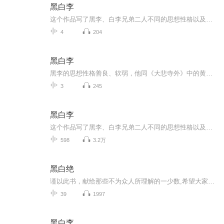
黑白李
这个作品写了黑李、白李兄弟二人不同的思想性格以及不同的生活道路。黑李的思想性格善良、软弱，他同白李同时爱恋着一个姑娘。当他发现这一点时就谦和地退让了，为的是不伤害弟弟的感情。姑娘怪罪他，他又以负罪的虔诚求姑娘谅解。白李闹着要同他分家，他...
4
204
黑白李
黑李的思想性格善良、软弱，他同《大悲寺外》中的黄学监虽然职业不同、遭遇不同，思想性格的主要方面却有许多相似的地方，即都带有浓重的博爱主义的色彩。他同白李同时爱恋着一个姑娘。当他发现这一点时就谦和地退让了，为的是不伤害弟弟的感情。姑娘怪罪他，他又以负罪的虔诚求姑娘谅解。白李闹着要同他分家，他是宁愿把家产全部给了白李，也绝不答应分开，为的是对得起死去的父母。当他模糊地知道白李似乎有个可怕的、危险的计划在付诸实施却又不知道详情细节时，恐惧、担忧到了极点，在忧惧中，他开始跑教堂，为弟弟祈祷平安；他读《四福音书》，从中领悟到应当“为别人牺牲”的哲理。当他终于从王五嘴里确知白李的危险计划是要组织洋车夫砸电车时，自知已阻拦不住，于是悄悄蚀去了脸上的黑痣——他们哥俩长相原是极相象的，只是黑李眉心多了一个黑痣——准备在必要时代弟弟牺牲。砸电车事败，白李远走他乡，反动当局把黑李当做白李逮捕，枪决了。黑李死时“眉皱着点，嘴微张着，胸上汪着血，好像死的时候正在祷告。”孝悌之道和博爱主义使他走上了这条悲剧的道路，他是无谓的牺牲了。白李深爱自己的兄长，却鄙弃他的哲学：“老二大概是进了天堂，他在那里顶合适了；我还在这儿砸地狱的门呢！”
3
245
黑白李
这个作品写了黑李、白李兄弟二人不同的思想性格以及不同的生活道路。黑李的思想性格善良、软弱，他同白李同时爱恋着一个姑娘。当他发现这一点时就谦和地退让了，为的是不伤害弟弟的感情。姑娘怪罪他，他又以负罪的虔诚求姑娘谅解。白李闹着要同他分家，他是宁愿把家产全部给了白李，也绝不答应分开，为的是对得起死去的父母。当他模糊地知道白李似乎有个可怕的、危险的计划在付诸实施却又不知道详情细节时，恐惧、担忧到了极点，在忧惧中，他开始跑教堂，为弟弟祈祷平安；他读《四福音书》，从中领悟到应当“为别人牺牲”的哲理。当他终于从王五嘴里确知白李的危险计划是要组织洋车夫砸电车时，自知已阻拦不住，于是悄悄蚀去了脸上的黑痣——他们哥俩长相原是极相象的，只是黑李眉心多了一个黑痣——准备在必要时代弟弟牺牲。砸电车事败，白李远走他乡，反动当局把黑李当做白李逮捕，枪决了。黑李死时“眉皱着点，嘴微张着，胸上汪着血，好像死的时候正在祷告。”孝悌之道和博爱主义使他走上了这条悲剧的道路，他是无谓的牺牲了。白李深爱自己的兄长，却鄙弃他的哲学：“老二大概是进了天堂，他在那里顶合适了；我还在这儿砸地狱的门呢！”
598
3.2万
黑白绝
谨以此书，献给那些不为众人所理解的一少数,希望大家能够了解他们生命中的欢乐与辛酸，灵魂深处的黑暗和光明。 【题记】 我们不是神，所以我们无法选择自己的出生。 我们不是神，但我们可以选择如何活着，以及如何死去。 【阅读指南——请咬文嚼字确认以下事项后，再翻阅正文】 一、以下人群禁止阅读 1．18岁以下未成年； 2．有任何程度抑郁症、忧郁症患者； 3．以各类电影和现实中的杀人狂为偶像以及以成为杀手为梦想者； 4．抱着理想...
39
1997
黑白李