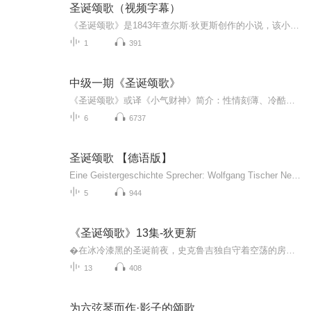
圣诞颂歌（视频字幕）
《圣诞颂歌》是1843年查尔斯·狄更斯创作的小说，该小说是查尔斯·狄更斯三部圣诞小说之一。该小说主要讲的是一个吝啬鬼的故事。 一个吝啬鬼积攒了很多钱，然而他却不舍得为职员的炉火加一块儿煤，他的侄子好意的邀请他参加圣诞夜的晚会，他却认为侄子是为...
1
391
中级一期《圣诞颂歌》
《圣诞颂歌》或译《小气财神》简介：性情刻薄、冷酷的守财奴艾柏纳泽·斯克鲁奇，面对温暖的圣诞节，却讨厌周遭的一切庆祝活动。于是上天派来3个精灵让他看看自己过去的所作所为，以及亲友私下对他的态度。这一切渐渐唤醒他人性的另一面--同情、仁慈、爱心...
6
6737
圣诞颂歌 【德语版】
Eine Geistergeschichte Sprecher: Wolfgang Tischer Neu übersetzt von Britta Mümmler Dickens berühmte Weihnachtsgeschichte in neuer Übersetzung»Marley war tot ...«–so beginnt eine der berühmtesten und beliebtesten Weihnachtserzählungen der Weltliteratur. Doch nicht nur der Geist seines ruchlosen Partners zwingt den geizigen Geschäftsmann Ebenezer Scrooge, sein Leben zu ändern. Es bedarf dreier weiterer Weihnachtsgeister, um aus ihm einen gütigen Menschen zu machen. Dickens’ wunderbare Groteske fasziniert Jung und Alt bis heute und wurde mehrfach verfilmt.
5
944
《圣诞颂歌》13集-狄更新
�在冰冷漆黑的圣诞前夜，史克鲁吉独自守着空荡的房子。然而一场奇遇带他穿梭于过去、现在与未来，他终于得以直面自己曾经遗失的爱与温情。家喻户晓的幻想喜剧道出人生幸福的真谛：重要的不是付出多少，而是人们投入了多少爱去给予。点亮心中的慷慨与善良...
13
408
为六弦琴而作·影子的颂歌