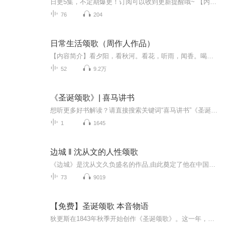
日更5集，不定期爆更！订阅可以收到更新提醒哦~ 【内容简介】 在圣诞前夕，吝啬的斯克珀奇老人拒绝了慈善家们的捐款请求，也拒绝了外甥的邀请。然而，已故老合伙人马利的鬼魂现身警告，若不改过自新，将面临可怕后果。随后，三个鬼魂相继来访，揭示了斯克...
76
204
日常生活颂歌（周作人作品）
【内容简介】看夕阳，看秋河。看花，听雨，闻香。喝不求解渴的酒，吃不求饱的点心。于日用必需的东西以外，还有一点无用的游戏与享乐，生活才觉得有意思。【作者简介】周作人原名櫆寿（后改为奎绶），字星杓，又名启明、启孟、起孟，笔名遐寿、仲密、岂明...
52
9.2万
《圣诞颂歌》| 喜马讲书
想听更多好书解读？请直接搜索关键词“喜马讲书”《圣诞颂歌》是英国大文豪狄更斯流传最广的作品，写于1843年，故事情节不仅简单，而且带有童话色彩，说一个冷酷而孤独的老守财奴斯克鲁奇，在圣诞节前夜连续遇到三个幽灵，让他看到了自己以前、现在以及将来的样子，他深受触动，痛改前非，接受了圣诞精神，变成一位乐善好施的仁人君子。
1
1645
边城 ‖ 沈从文的人性颂歌
《边城》是沈从文久负盛名的作品,由此奠定了他在中国现代文学史上的地位. 这是一部田园牧歌式的杰作。在这部小说中，沈从文凭一颗诚心、一支笔，用干净的文字描绘了一个如同世外桃源般的边城小镇，以及一个纯粹、美丽而淡淡忧伤的爱情故事。在他的笔下...
73
9019
【免费】圣诞颂歌 本音物语
狄更斯在1843年秋季开始创作《圣诞颂歌》。这一年，当地政府发布的报告突出了童工的困境。“狄更斯被当时的现状激怒了。”也是那一年，狄更斯去拜访了住在曼彻斯特的姐姐，他还拜访了救济低薪工人的慈善机构。他还去了看了伦敦贫民儿童学校的条件（专门为...