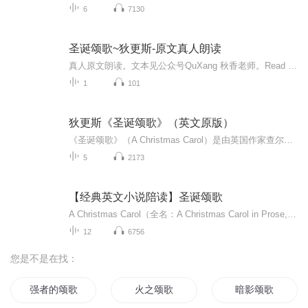
6
7130
圣诞颂歌~狄更斯-原文真人朗读
真人原文朗读。文本见公众号QuXang 秋香老师。Read by award-winning actor and narrator Elliot Fitzpatrick，A Christmas Carol by Charles Dickens - Full Audiobook_256k.mp3
1
101
狄更斯《圣诞颂歌》（英文原版）
《圣诞颂歌》（A Christmas Carol）是由英国作家查尔斯·狄更斯创作的一部圣诞节小说。该小说以刻画人物形象为主要手法，叙述了一个吝啬鬼在圣诞夜前后经历的种种遭遇和心灵变化。故事的主人公是一个名叫斯克鲁奇的富有商人。他生活奢华，吝啬成性，对亲朋...
5
2173
【经典英文小说陪读】圣诞颂歌
A Christmas Carol（全名：A Christmas Carol in Prose, Being a Ghost-story of Christmas）是狄更斯1843年出版的圣诞系列作品之一。特别注明一下：Dickens讲故事分为五章，而他称每一章为“Stave”（五线谱），而非往常的Chapter。圣诞颂歌的主人公Ebenezer Scrooge是居住生活在伦敦城里的一名出了名的吝啬鬼。又是一年平安夜，Scrooge一人坐在他与合伙人Marley开的会计所里。...
12
6756
您是不是在找：
强者的颂歌
火之颂歌
暗影颂歌