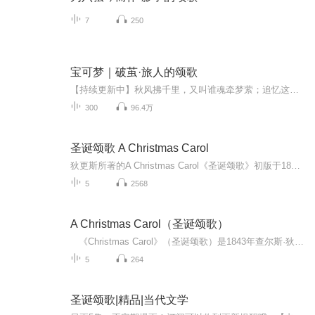
7
250
宝可梦｜破茧·旅人的颂歌
【持续更新中】秋风拂千里，又叫谁魂牵梦萦；追忆这光影，踏遍合众的晨曦。因梦铸茧，以梦为翼，来自深渊的旅人从此刻起，毅然掸去满身尘埃，展开轻薄的双翼，扑向未到的黎明。我不愿只在平静时光与你贪杯，便不畏千夫所指天崩地毁。只愿看清那遥远的烟火...
300
96.4万
圣诞颂歌 A Christmas Carol
狄更斯所著的A Christmas Carol《圣诞颂歌》初版于1843年，是历史上很受欢迎的圣诞故事，奠定了现代意义上的圣诞节在西方世界的地位，已被多次改编成儿童图书、剧本、电影和动画。狄更斯用引人入胜的艺术手法向穷人和富人进行宣传，要求改善穷人的“命运”，改造富人的道德品质。从人道主义出发，作家揭露了统治阶级的种种罪恶，对无家可归的失业工人表示深刻的同情，对压迫者表示了极大的愤怒。书中的一些情节已经成为欧洲圣诞节的固定风俗，而主人公斯克鲁济（Scrooge）的名字也被收入...
5
2568
A Christmas Carol​（圣诞颂歌​）
《Christmas Carol》（圣诞颂歌）是1843年查尔斯·狄更斯创作的小说，该小说是查尔斯·狄更斯三部圣诞小说之一。 该小说主要讲的是一个吝啬鬼的故事。 一个吝啬鬼积攒了很多钱，然而他却不舍得为职员的炉火加一块儿煤，他的侄子好意的邀请他参加...
5
264
圣诞颂歌|精品|当代文学