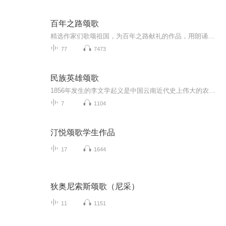
百年之路颂歌
精选作家们歌颂祖国，为百年之路献礼的作品，用朗诵者的敬意向100周年致敬。
77
7473
民族英雄颂歌
1856年发生的李文学起义是中国云南近代史上伟大的农民革命。李文学起义时期所控制的广大地区流传着许许多多动人的李文学起义故事，这些故事全方位，宽领域反映了农民革命带来的新生活，新气象，歌颂了李文学及其将领们以民为本，为民请命；不屈不挠，英勇...
7
1104
汀悦颂歌学生作品
17
1644
狄奥尼索斯颂歌（尼采）
11
1151