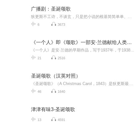
广播剧：圣诞颂歌
狄更斯不工诗，不谈玄，只是把小说的根基简简单单、扎扎实实地植于人性的大悲大喜、大是大非中：对善的“无尽”潜力始终抱定信心，对恶的危害也“了然于胸”。狄更斯的好看是写给大众的。这或许也能解释，为什么同样是英国圣诞文学的佳构，罗伯特·布朗宁...
6
3673
《一个人》即《颂歌》一部安·兰德献给人类自我的颂歌
《一个人》是安·兰德的早期作品，写于1937年，于1938年在英国出版。在《一个人》这部作品中，作者虚构了一个高度集权的社会，这个社会没有个人，只有集体，人没有自己的名字，只以一个口号加一串数字来加以区别，人甚至不知道“我”这个字眼，但凡要表示...
21
2516
圣诞颂歌（汉英对照）
《圣诞颂歌》（A Christmas Carol，1843）是狄更斯最经典的圣诞中篇小说，以五章“诗节”（staves）写成，开创其圣诞系列故事，且从未绝版 。主题与影响 - 核心：批判拜金冷漠，歌颂仁爱、宽恕、分享的圣诞精神 。​- 影响：塑造现代圣诞传统——家庭团聚...
46
1640
津津有味3-圣诞颂歌
13
4591