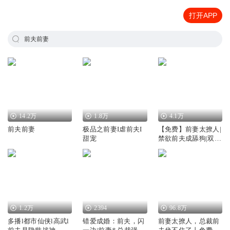
打开APP
前夫前妻
14.2万
1.8万
4.1万
前夫前妻
极品之前妻I虐前夫I
【免费】前妻太撩人|
甜宠
禁欲前夫成舔狗|双
洁|甜宠
1.2万
2394
96.8万
多播l都市仙侠l高武l
错爱成婚：前夫，闪
前妻太撩人，总裁前