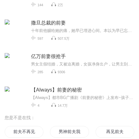
144
2万
撒旦总裁的前妻
十年前他赐给她的痛，她早已埋进心间。本以为早已忘却的疼，在面对他时却又时时撕扯她的心。为何不能忘啊，忘了不是会更好吗？嫁他非她所愿，当知晓他就是那个他时，她默然。新婚之夜，他给她立了三条规矩，让她签下一份协议。不许出门，不许和别的男人来...
597
507.5万
亿万前妻很抢手
男女主假结婚，又被迫离婚，女孩净身出户，让男主刮目相看。
285
9306
【Always】前妻的秘密
【Always】都市BG广播剧《前妻的秘密》上发布~孩子不是你想要，想要就能要！坚强是为了谁？怀中小小的身影
4
14.7万
您是不是在找：
前夫不再见
男神前夫我们不约
再见前夫