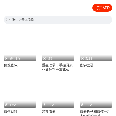
打开APP
重生之云上依依
364.4万
181
3214
俏媳依依
重生七零，手握灵泉
依依微语
空间带飞全家苏依依
宋云霆
1.9万
1.2万
1.2万
依依朗读
聚散依依
依依爸爸和依依一起