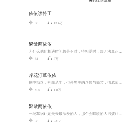
讲的睡前童话
依依读特工
33
13.4万
聚散两依依
为什么他们相遇时间总是不对，待相爱时，却无法真正拥有对方。“相聚”都谈不上，就要谈分手，这是命运的捉弄或缘浅？盼云和高寒之间，聚也依依，散也依依，何时才能真正相偎？真正相依？… …
31
2万
岸花汀草依依
剧中痴迷，荆棘丛生，但是男主的含恨与痛苦，情感渲染到极致，可见作者的精巧构思，深度刻画文中人物心里，叠影重重，交相辉映，恍若云影轻度，给人以充分的遐想。“春山虽小，能起云头；双眉如许，能载闲愁。”此谓无限心绪，溢于言表。远韵悠然，令人百...
496
1.8万
聚散两依依
一场车祸让她失去最深爱的人，那个会唱歌的大男孩让她走出死气沉沉的人生，又一场车祸，让她再度失去深爱的人！两个相爱之人最后能相守吗？
33
2312