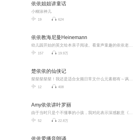
依依姐姐讲童话
小糊涂神儿
19
624
依依教海尼曼Heinemann
幼儿园开始的英文绘本亲子阅读。看童声童趣的依依老师怎么教妈妈来解读这套经典分级读物。让分级阅读变得不再枯燥。关注“育儿修行记”微信号MotheringLog可获取更多。
157
19.9万
楚依依的仙侠记
桀桀桀桀桀！我还是适合女频日常文什么元素都有～讽刺现代无意识的偏见！！风格偏日常！！！！风格偏日常！！！！风格偏日常！！！！风格偏日常！！！！风格偏日常！！！！风格偏日常！！！！风格偏日常！！！！风格偏日常！！！！风格偏日常！！！！慢节...
12
408
Amy依依讲叶罗丽
由于当时只是个不懂事的小孩，我对此表示深感歉意《精灵梦叶罗丽》简介： 是一部国产3D动画。女王曼多拉统治着叶罗丽仙境，因为人类大肆的破坏自然环境，使其严重影响到了仙境的存亡与仙子的安危。女王认为人类都是自私自利爱破坏，不相信人类会自觉变好保...
52
22.8万
依依爱播音朗诵