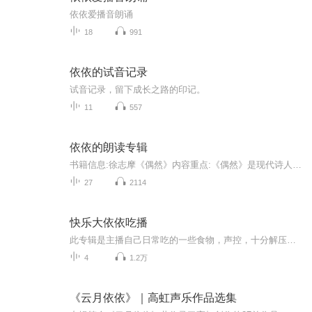
依依爱播音朗诵
18
991
依依的试音记录
试音记录，留下成长之路的印记。
11
557
依依的朗读专辑
书籍信息:徐志摩《偶然》内容重点:《偶然》是现代诗人徐志摩于1926年5月创作的一首诗词。此诗主要是诗人对人生、情感的深切感悟，诗人于其中表达了对爱与美的消逝的感叹，也透露出对这些美好情愫的眷顾之情。此诗并非只是一首简单的爱情诗，它更是一首对人...
27
2114
快乐大依依吃播
此专辑是主播自己日常吃的一些食物，声控，十分解压，欢迎大家来观看哟，（不喜勿喷）。
4
1.2万
《云月依依》｜高虹声乐作品选集