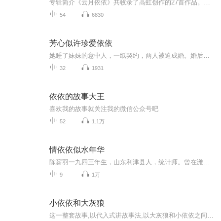
专辑简介《云月依依》共收录了高虹创作的27首作品。所选作品题材、体裁多样，既有直抒胸臆的表达，也有委婉柔情的诉说。无论是歌唱祖国，歌唱家乡，还是歌唱亲人，歌唱大自然，这些作品都很好地体现出了与歌词紧紧相依而生发出的内在情感，具有浓郁的时代...
54
6830
芳心似许珍爱依依
她睡了妹妹的意中人，一纸契约，两人被迫成婚。婚后，他霸道表示“在奶奶面前，我们要扮演恩爱夫妻。”“好的！”她点头同意。“私底下，我想干什么，你都不能管。”“好的！”她再次点头。“至于那件事，就定一个星期七次，不，十次！”“好……的！”她刚要点头，又生疑惑“哪件事？”他淡定回答“当然是夫妻生活，一个星期十次，多多益善。”“不行。”她马上摇头。“不行也得行，这事由我说了算。”他以为只是迷恋她的身体，对于她的心，从不在乎。可是等她离开后，他就得了心癌，无药可医。从此，富可敌国的慕少...
32
1931
依依的故事大王
喜欢我的故事就关注我的微信公众号吧
52
1.1万
情依依似水年华
陈薪羽一九四三年生，山东利津县人，统计师。曾在潍坊日报，潍坊晚报发表过作品。在2000年《新千年的祝福》一一当代优秀诗歌、散文集萃，《姐夫》一文被选入优秀作品。2004年由中国文联出版社出版《绿叶红了的时候》一书。耋耄之年仍笔耕不辍，用了十年的...
9
1万
小依依和大灰狼
这一整套故事,以代入式讲故事法,以大灰狼和小依依之间发生的故事为核心,还潜移默化的交给小朋友安全意识\卫生习惯\分享助人礼貌等,故事生动,充满童趣