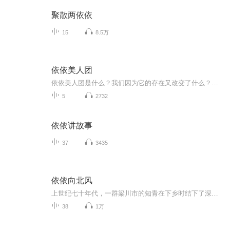
聚散两依依
15
8.5万
依依美人团
依依美人团是什么？我们因为它的存在又改变了什么？@金巡宝：13257154687总觉得说不清楚！但内在的灵魂是知道的，全部都是我们想要活出的一段美好的关系开始：与社会，家庭，婚姻，亲子，个人的关系等等……每一个人进来的人都是活的，每一个人背后的故事...
5
2732
依依讲故事
37
3435
依依向北风
上世纪七十年代，一群梁川市的知青在下乡时结下了深厚情谊，他们在返城、高考、改革开放中奋勇拼搏，走出了不同的人生轨迹。俞乐山家庭困顿但乐于助人，不但帮扶村民，还和盛雪竹一起将曲芳菲的孩子抚养成才。回城以后，盛雪竹在俞乐山的帮助下，克服困难...
38
1万