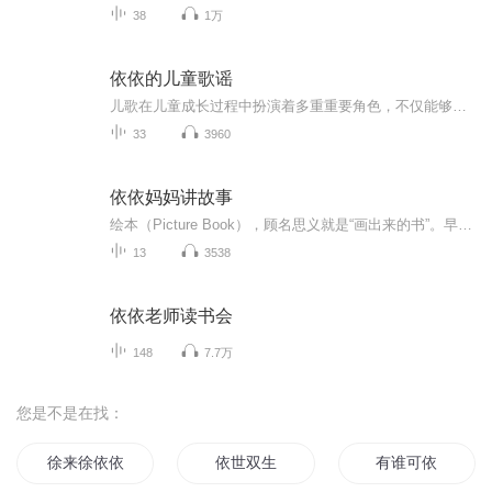
38
1万
依依的儿童歌谣
儿歌在儿童成长过程中扮演着多重重要角色，不仅能够促进儿童的情感发展，还能在智力、语言、兴趣和社交能力等方面发挥重要作用。儿歌通过优美的旋律和和谐的节奏，能够熏陶幼儿的情感，帮助他们加强与周围人的情感联系，并让他们的情感得到抒发。对于婴幼...
33
3960
依依妈妈讲故事
绘本（Picture Book），顾名思义就是“画出来的书”。早期被称作为图画书，通俗的说法是指有图画、主题简单、情节内容简短的故事书。聆听故事、培养品德,每天给孩子分享一个好听的故事！利用温馨的小故事，帮助家长了解孩子的成长问题，并在故事中巧妙地提...
13
3538
依依老师读书会
148
7.7万
您是不是在找：
徐来徐依依
依世双生
有谁可依