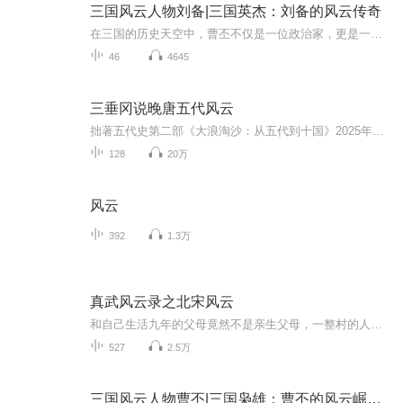
三国风云人物刘备|三国英杰：刘备的风云传奇
在三国的历史天空中，曹丕不仅是一位政治家，更是一位杰出的文学家。他的文学成就犹如一颗璀璨的明星，在文学的浩瀚星空中闪耀着独特的光芒。曹丕自幼饱读诗书，有着深厚的文学素养。他的诗歌情感真挚，风格多样，既有婉约细腻的抒情之作，如《燕歌行》中...
46
4645
三垂冈说晚唐五代风云
拙著五代史第二部《大浪淘沙：从五代到十国》2025年10月新鲜面世！也请大家继续支持五代史第一部《乱世人心：从晚唐到五代》（四川人民出版社2023年7月）
128
20万
风云
392
1.3万
真武风云录之北宋风云
和自己生活九年的父母竟然不是亲生父母，一整村的人竟然一日之内惨死，到底是何人所为？是鬼神之力还是人力为之？他到底和大宋王朝有何千丝万缕的联系？有深度的武侠奇作——《真武风云录之北宋风云》：北宋初年，烛影斧声之后大宋江山易主赵光义，太祖励...
527
2.5万
三国风云人物曹丕|三国枭雄：曹丕的风云崛起之路