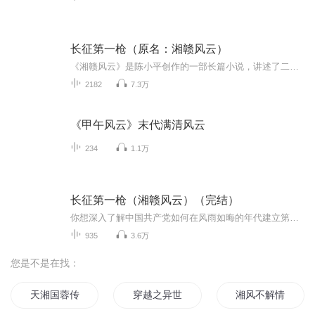
长征第一枪（原名：湘赣风云）
《湘赣风云》是陈小平创作的一部长篇小说，讲述了二十世纪上半叶湘赣边陲地区的历史风云和英雄人物的故事。小说背景设定在井冈山罗霄山脉以西几十里的古镇铁牛镇，通过丰富的情节和鲜活的人物形象，展现了那个时代的动荡与英雄主义。 悠悠岁月，百年沧桑。...
2182
7.3万
《甲午风云》末代满清风云
234
1.1万
长征第一枪（湘赣风云）（完结）
你想深入了解中国共产党如何在风雨如晦的年代建立第一个县级工农兵政府的吗？你想探寻那支让陕北南泥湾焕发出江南般生机的359旅的前身，以及它曾经创造的辉煌战绩吗？你想知道长征的第一枪究竟在哪里打响，又是怎样拉开伟大征程的帷幕的吗？陈小平创作、小...
935
3.6万
您是不是在找：
天湘国蓉传
穿越之异世潇湘情缘
湘风不解情