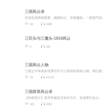
三国风云录
汉末乱世群雄逐鹿，桃园结义、赤壁鏖战，一部荡气回肠的三国史诗，尽显忠义与权谋。内容重点:以声重塑烽火连天的豪杰时代。听波澜壮阔的群雄逐鹿，品关羽忠义、孔明智谋、曹操霸业，让桃园结义、赤壁烈焰、空城琴音穿越时空，叩击耳畔。无论是纵横捭阖的战...
44
1688
三巨头与三魔头-1919风云
5
281
三国风云人物
三国之中有很多优秀但不为人熟知的英雄人物，我们跟随《三国志》，去了解那些文臣武将，了解更多的三国故事
34
44.3万
三国群英风云录
【内容简介】蓝华穿越东汉末年为引，促成黄巾起义，转眼数十载，董卓入京，天下分裂，诸候并起，逐鹿中原。这是英雄辈出的时代，这是中国历史上最精彩一段插曲，带你体验三国人物的个性和喜怒哀乐。【作者/主播简介】作者：银河看客，网络小说作家。主播：...
401
9362