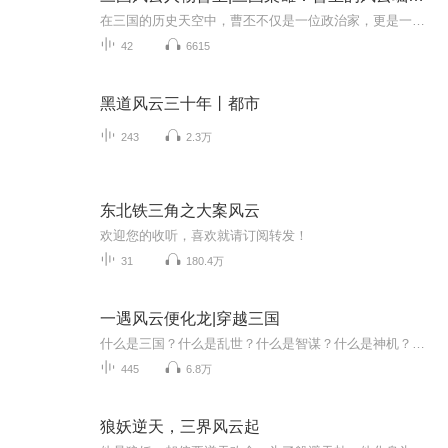
在三国的历史天空中，曹丕不仅是一位政治家，更是一位杰出的文学家。他的文学成就犹如一颗璀璨的明星，在文学的浩瀚星空中闪耀着独特的光芒。曹丕自幼饱读诗书，有着深厚的文学素养。他的诗歌情感真挚，风格多样，既有婉约细腻的抒情之作，如《燕歌行》中...
42
6615
黑道风云三十年丨都市
243
2.3万
东北铁三角之大案风云
欢迎您的收听，喜欢就请订阅转发！
31
180.4万
一遇风云便化龙|穿越三国
什么是三国？什么是乱世？什么是智谋？什么是神机？什么是万夫不当之勇？什么是运筹帷幄？什么是决胜千里？ 汉末时分，天下大乱，诸侯争霸，曹操，刘备，袁绍、孙氏一族、董卓、公孙瓒、刘表、刘璋、马腾等等豪杰为了天下霸主的地位，在中原大地上展开了一...
445
6.8万
狼妖逆天，三界风云起