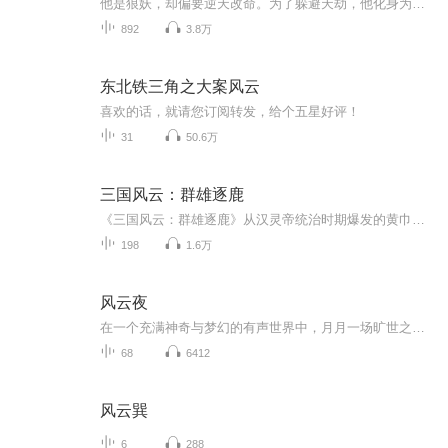
他是狼妖，却偏要逆天改命。为了躲避天劫，他化身为人的狼天行踏入人族，却意外被三界之主的神选中，成为神的游戏棋子。命运的枷锁，爱情的羁绊，他该如何挣脱？为了救出心爱之人，他不惜颠覆三界平衡，创造新界，一场惊世乱世就此拉开帷幕。这是一场狼妖...
892
3.8万
东北铁三角之大案风云
喜欢的话，就请您订阅转发，给个五星好评！
31
50.6万
三国风云：群雄逐鹿
《三国风云：群雄逐鹿》从汉灵帝统治时期爆发的黄巾起义开始讲起，到曹操取得官渡之战胜利后统一北方止。这一时期虽属于东汉末年，但东汉政权名存实亡，三国历史的序幕已经拉开，各地诸侯割据，群雄并起，中原逐鹿。同时，三国历史上的大批英雄人物陆续登...
198
1.6万
风云夜
在一个充满神奇与梦幻的有声世界中，月月一场旷世之战拉开帷幕。这是一个充满无尽神秘的世界，强大的战魂之力在这片土地上流传着，成为众多勇士们追求的至高荣誉。风云涌动，战魂觉醒，歪楼风云夜！月月精彩，敬请期待
68
6412
风云巽
6
288