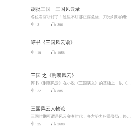
胡批三国：三国风云录
各位看官听好了！这里不讲那正襟危坐、刀光剑影的老套三国，咱给您奉上一部*从头笑到尾、接地气冒热气儿的爆笑三国创业史！话说东汉末年，皇帝老儿被太监忽悠瘸了，黄巾贼把天下搅成了“黄泥塘”！乱世之中，三个“非主流”草根，愣是撞出了改变历史的火花...
3
396
评书《三国风云谱》
19
1956
三国 之《荆襄风云》
评书《荆襄风云》在小说《三国演义》的基础上，以《三国志》为参考，改编而成。本书将带您重新回到那个风起云涌、英雄辈出的时代。背景提要：建安二十四年，公元219年，刘备进兵汉中，手下大将黄忠于定军山斩杀曹魏大将夏侯渊，刘备进军汉水，打败曹操。六...
22
885
三国风云人物论
三国时期可谓是风云突变时代，各方势力粉墨登场，终汇积成魏、吴、蜀三国鼎足之势。其间涌现出诸多风流人物。本辑节目以宋代司马光巜资治通鉴》所载三国史事为依据，摘取了曹操、周瑜、孙权、刘备、诸葛亮等人物典型史事，展开了作者议论。最有特点的是：...
25
2688