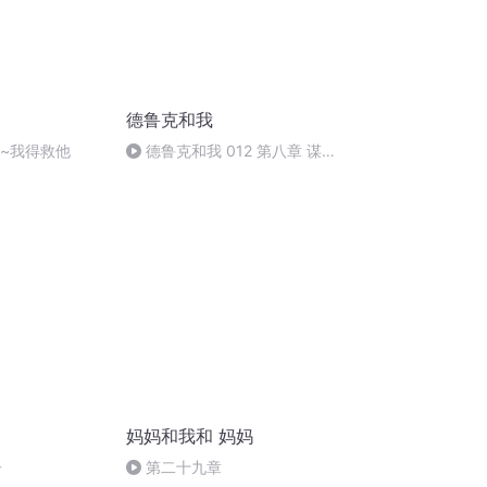
德鲁克和我
行~我得救他
德鲁克和我 012 第八章 谋划
人生下半场
妈妈和我和 妈妈
子
第二十九章