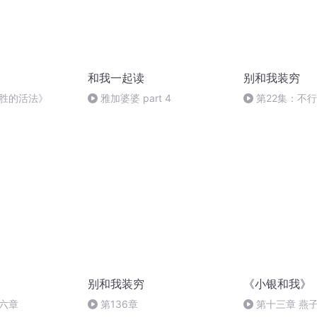
和我一起读
别和我装穷
心胜的活法》
雅加婆婆 part 4
第22集：不
别和我装穷
《小银和我》
六章
第136章
第十三章 燕