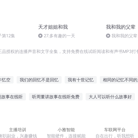
天才姐姐和我
我和我的父辈
第12集
27.多有趣的一天
我和我的父辈
研一技，方成大
正品授权的连播声音和文字全集，支持免费在线试听阅读和有声书MP3打
年忆空
我们的回忆不是回忆
我有十世记忆
相同的记忆不同的
往事
记忆穿越系统
凡神回忆
回忆里的我
花的记忆
我
漫故事在线听
听周董讲故事在线听免费
大人可以听什么故事好
小人听故事的图片
听故事让孩子爱上阅读
老人听故事流眼泪了吗
的故事在线听
听老人讲故事的软件
别哭故事小说在线听
幼儿
主播培训
小雅智能
车联网平台
兼职副业，兴趣赚钱
智能硬件，连接赋能
自在出行，听我想听