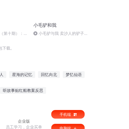
小毛驴和我
（第十期）：精
小毛驴与我 卖沙人的驴子
器
（最短的一篇）
包下载。
人
星海的记忆
回忆向北
梦忆仙语
的回忆
回忆他只是回忆
英灵回忆
听故事贴红船教案反思
听古墓故事催眠视频大全
手机端
品德故事在线听
企业版
员工学习，企业买单
电脑端