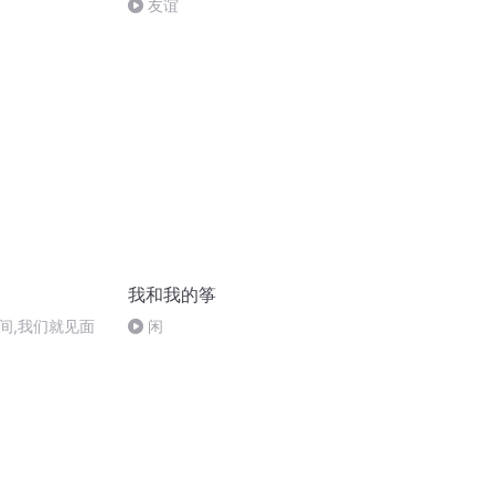
友谊
我和我的筝
间,我们就见面
闲