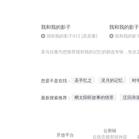
我和我的影子
我和我的影子
我和我的影子012 [高质量]
我和我的影子
喜马拉雅为您推荐我和我的记忆的精选专辑，包含
圣手忆之
灵月的记忆
时
您是不是在找：
回忆曾经的往事
不想回忆的
晒太阳听故事的情景
迂回浪
最新搜索推荐：
回忆里的你最美
梦忆三国
听故事大全睡前故事三国
画
聚宝盆故事全集在线听
婴儿
云剪辑
开放平台
在线音频剪辑神器