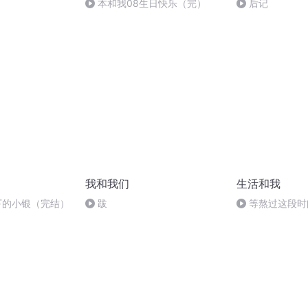
本和我08生日快乐（完）
后记
我和我们
生活和我
下的小银（完结）
跋
等熬过这段时