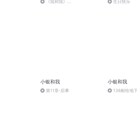
《我和我》
生日快乐
Timmie/WANGZITONG
小银和我
小银和我
第11章-后事
138献给地