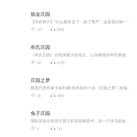
炼金庄园
【内容简介】“什么都失去了，除了尊严，这是我们惟一不出售的东西。”开心农场、炼金术士，其实这就是一本西方少女的奇幻种田炼金生活日记。文字版权方：阅文听书【作者/主播简介】作者：绵绵可爱多，网络小说作家。主播：维京播客【购买须知】1、本作品...
127
5201
牟氏庄园
《牟氏庄园》以民国最大的地主、山东栖霞的牟氏家族为原型，既写出了地主阶级行将退出历史舞台的历史趋势，又将以地主阶级为中心的形形色色的人物丰沛的情感描绘得鲜活动人。其中女主角姜振帼形象堪称经典。她虽不及《红楼梦》中王熙凤泼辣，亦没有传统女...
18
4.3万
庄园之梦
根据巴西作家卡洛利娜·纳布科的小说《庄园之梦》改编。 妩媚多情的大家闺秀玛丽娜违心地与表兄订了婚。后来她与年轻的工业家罗贝托一见钟情，就与表兄解除婚约，随罗布托来到首都定居。婚后玛丽娜总觉得自己比不上罗贝托的前妻阿莉塞，从而郁郁寡欢，神经...
18
3850
兔子庄园
国际安徒生奖得主曹文轩首部桥梁书，讲一只侠鸟的故事，用像看武侠片一样过瘾
5
711