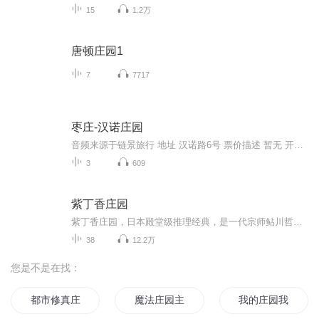
15
1.2万
唐顿庄园1
7
7717
枣庄-汉诺庄园
音频来源于链景旅行 地址 汉诺路6号 票价描述 暂无 开放时间 全天 乘车信息 暂无
3
609
紫丁香庄园
紫丁香庄园，日本殿堂级推理经典，是一代宗师鲇川哲也重量级代表作。书中讲述了自从七位艺术大学的学生住进紫丁香山庄后，平静的庄园突然掀起令人措手不及 的腥风血雨。第一位遇害的是当地的居民，死者身旁扔着象征死亡的黑桃A。第二位牺牲者却是入住紫丁...
38
12.2万
您是不是在找：
都市修真庄园主
魔法庄园主
我的庄园我做主