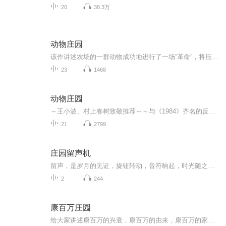
20
38.3万
动物庄园
该作讲述农场的一群动物成功地进行了一场“革命”，将压榨他们的人类东家赶出农场，建立起一个平等的动物社会。然而，动物领袖，那些聪明的猪们最终却篡夺了革命的果实，成为比人类东家更加独裁和极权的统治者。
23
1468
动物庄园
～王小波、村上春树致敬推荐～～与《1984》齐名的反乌托邦文学代表作～～20世纪最杰出的政治寓言～～自《伊索寓言》以来，没有一部作品比它更能道出人类的处境～[声明]：本专辑仅供声音爱好者学习交流，如有版权问题，请联系解决！
21
2799
庄园留声机
留声，是岁月的见证，旋钮转动，音符响起，时光随之倒流。留声，是心灵的寄托， 音符悦动，歌声流淌，回忆如潮水般涌来。欢迎收听——《庄园留声机》戴夫庄园出品，蔓蔓演播，戴夫监制，蛋堡制作，祝您，晚安，好梦！
2
244
康百万庄园
给大家讲述康百万的兴衰，康百万的由来，康百万的家族思想，康家的代表人物，豫商的精神，康家的没落。