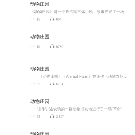
动物庄园
《动物庄园》是一部政治寓言体小说，故事描述了一场动物主义革命的酝酿、兴起和最终蜕变；一个农庄(Manor Farm)的动物不堪人类主人的压迫，在猪的带领下起来反抗，赶走了农庄主(Mr.Jones)，牲畜们实现了“当家作主”的愿望，农场更名为“动物庄园”，奉行...
15
604
动物庄园
10
9789
动物庄园
《动物庄园》（Animal Farm）亦译作《动物农场》、《动物农庄》，是英国作家乔治·奥威尔创作的中篇小说，1945年首次出版。 该作讲述农场的一群动物成功地进行了一场“革命”，将压榨他们的人类东家赶出农场，建立起一个平等的动物社会。然而，动物领袖，那些聪明的猪们最终却篡夺了革命的果实，成为比人类东家更加独裁和极权的统治者。 该作被公认为反乌托邦政治讽喻寓言。
55
6751
动物庄园
该作讲述农场的一群动物成功地进行了一场“革命”，将压榨他们的人类东家赶出农场，建立起一个平等的动物社会。然而，动物领袖，那些聪明的猪们最终却篡夺了革命的果实，成为比人类东家更加独裁和极权的统治者。
28
3.6万
动物庄园