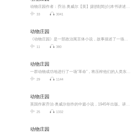
动物庄园作者：乔治.奥威尔【英】|剧|情|简|介|本书讲述了动物反抗人类的革命及其蜕变：曼娜庄园的动物不堪人类主人的压迫，于是赶走了庄园主，将庄园更名为“动物庄园”，并制定了“七诫”;但不久，动物的领导层内部发生了分裂，两头领头的猪为了权力而互...
33
3041
动物庄园
《动物庄园》是一部政治寓言体小说，故事描述了一场动物主义革命的酝酿、兴起和最终蜕变；一个农庄(Manor Farm)的动物不堪人类主人的压迫，在猪的带领下起来反抗，赶走了农庄主(Mr.Jones)，牲畜们实现了“当家作主”的愿望，农场更名为“动物庄园”，奉行...
11
380
动物庄园
一群动物成功地进行了一场“革命”，将压榨他们的人类东家赶出农场，建立起一个平等的动物社会。然而，动物领袖，那些聪明的猪们最终却篡夺了革命的果实，成为比人类东家更加独裁和极权的统治者。
29
1144
动物庄园
英国作家乔治·奥威尔创作的中篇小说，1945年出版。讲述农场的一群动物成功地进行了一场“革命”，将压榨他们的人类东家赶出农场，建立起一个平等的动物社会。然而，动物领袖，那些聪明的猪们最终却篡夺了革命的果实，成为比人类东家更加独裁和极权的统治...
25
1332
动物庄园