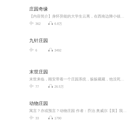
庄园奇缘
【内容简介】身怀异能的大学生云离，在西南边陲小镇支教期间，迷上了当地的风土人情，于是承包下大片山地，开耕拓土，引源筑楼，致力打造一个绿色生态循环，高自动化的现代庄园。乘着祖国发展的形势，庄园的建设面临着机遇和挑战，沉睡在这边陲小镇千年的...
362
6.8万
九针庄园
6
3492
末世庄园
末世来临，顾安带着一个庄园系统，躲躲藏藏，他没死在极品亲戚恶毒朋友手中，也没死在变异动物手中，却一脚踩空，摔死在地缝当中。重来一世，他决定要把自己，啊不，把庄园上交给国家，接受来自国家的保护。只不过，派来贴身保护他的男人，怎么那么眼熟？顾安：你不是早就死在外面了吗？！种田文重生末世升级流一句话简介：末世庄园救世主...
77
26.5万
动物庄园
寓言？亦或预言？动物庄园 作者：乔治.奥威尔【英】我们组合的第一次合作:第一次画本、对轨......剧 情 简 介:本书讲述了动物反抗人类的革命及其蜕变:曼娜庄园的动物不堪人类主人的压迫，于是赶走了庄园主，将庄园更名为“动物庄园”，并制定了“七诫”；...
33
1790