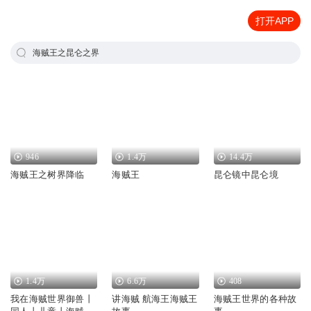
打开APP
海贼王之昆仑之界
946
1.4万
14.4万
海贼王之树界降临
海贼王
昆仑镜中昆仑境
1.4万
6.6万
408
我在海贼世界御兽丨
讲海贼 航海王海贼王
海贼王世界的各种故