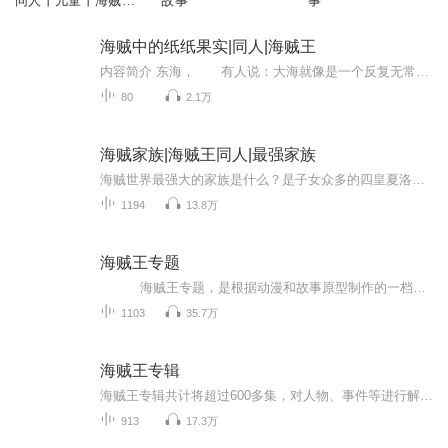
同人丨儿童丨海贼王
故事
事
丨热血
海贼中的纸纸果实|同人|海贼王
内容简介 东海， 有人说：大海就像是一个反复无常的女人，前一秒还是风平浪静，后一秒就会歇斯底里！ 前世的罗曼没有见识过大海，但是这世的罗曼深以为然。 就算是已经在海上漂泊战斗了三年的他，也不得不抓住身边的缆绳，以免被甩到大海中去。...
80
2.1万
海贼家族|海贼王同人|最强家族
海贼世界最强大的家族是什么？是子女众多的四皇夏洛特家族？是海军海贼革命军三方势力纠缠，拥有着主角气运的蒙奇一家？是继承着神秘意志的D之一族？还是传说中世界主宰的天龙人不，只有当那些失败者在猛然惊醒的噩梦之中，才敢用血书写下那个家族邪恶的名...
1194
13.8万
海贼王专题
海贼王专题，是根据动漫和故事原型制作的一档专题节目，对人物、事件等进行专题解读，给众多海贼王爱好者一份小礼物~ 传奇海盗哥尔•D•罗杰在临死前曾留下关于其毕生的财富“One Piece”的消息，由此引得群雄并起，众海盗们...
1103
35.7万
海贼王专辑
海贼王专辑共计将超过600多集，对人物、事件等进行解读，并对最新海贼王情报信息传达给海迷们~ 传奇海盗哥尔•D•罗杰在临死前曾留下关于其毕生的财富“One Piece”的消息，由此引得群雄并起，众海盗们为了这笔传说中的巨额财富展开争夺，各种势力、政权不...
913
17.3万