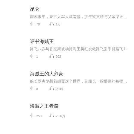
昆仑
南宋末年，蒙古大军大举南侵，少年梁文靖与父亲梁天德为躲避蒙古兵役进入四川，恰好遇见南宋主战的淮安王被刺。因梁文靖相貌酷似淮安王，淮安王府策士白朴便强迫他行李代桃僵之计，率领宋军对抗蒙古人。梁文靖连夜逃走，遇上蒙古女子萧玉翎和穷儒生公羊羽...
79
1万
评书海贼王
路飞八岁与香克斯被劫持海王类红发救路飞丢手臂路飞17岁出海，欲风暴漂流，贝克比就打败了，铁棒亚尔丽塔去谢尔兹镇，就索隆战盟卡，克比加入海军路飞收索隆，橘子镇巴基登场，打飞巴基娜美加入来到成之孙，乌索普入团打败克洛，海上餐厅战克里克去阿龙领...
1
202
海贼王的大剑豪
船长罗杰梦想着颠覆这个世界，副船长一脸懵逼的被拐上了贼船剑豪先生冲击着属于剑豪的无上荣光，狙击手则背负着一船人的梦想机械师想用自己的双眼见证世界的真相，厨师在寻找传说中的地方猴子阿金在追逐祖上那不可置信的传奇，船医小姐却只是为了心中的向往。哦，还有一个鱼人族的水手，起初他只是盼望着可以回到故乡ps：修改罗杰出海年龄，略微调整时间...
8
2044
海贼之王者路
250
25.6万