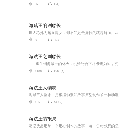
32
1.4万
海贼王的副船长
世人称她为嗜血魔女，却不知她最痛恨的就是鲜血。从小的试验品生活，大量的杀手训练，早就让她麻木。血红的轮回之眼，剥夺了她最后的希望，让她从此坠入黑暗中。终于厌倦了的她，逃出了童年的梦魇之地。逃离地狱的她，遇见了阳光般的少年，是否就是她的避风港？呐，路飞，可以把我带去大海吗？当然可以啦！那，我可以做你的副船长吗？嗯，可以哦！嗯。。。你，不管如何。都会保护我吗？当然！！她不知道那日阳光下的笑会不会保留到永远，但她却能相信，那个少年会坚守他的诺言，永远！她，笑了。如花一样的美丽...
8
963
海贼王之副船长
重生到海贼王的林天，机缘巧合下拜卡普为师，被誉为海军有史以来最具潜力的海军士兵，从小与路飞、艾斯结交深厚的友情。但林天引发了震惊世界的天龙人事件，最后叛出海军，重伤逃遁到风车村。 在路飞的邀请下，成为了草帽海贼船的副船长...
1188
156.5万
海贼王人物志
海贼王人物志，是根据动漫和故事原型制作的一档动漫人物专题节目，让广大海贼王动漫迷们更加了解海贼王们。 传奇海盗哥尔•D•罗杰在临死前曾留下关于其毕生的财富“One Piece”的消息，由此引得群雄并起，众海盗们为了这笔传说中的巨额财富展开争夺，各种...
165
46.1万
海贼王情报局
宅记优品用每一个用心制作的故事，每一份对梦想的坚持，每一次对得起自己的努力，用心陪伴，真心为你，愿每一个读者粉丝都拥有健康快乐的人生，这世界唯有真诚最为可贵，致家人们， love！ love！ love！