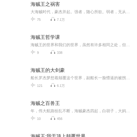
海贼王之祸害
大海贼时代，豪杰并起。强者，随心所欲。弱者，无从选择。莫德对此深以为然，于是他左枪右刀，一路杀到了顶点。...
75
7.1万
海贼王哲学课
海贼王的世界和我们的世界，虽然有许多相同之处，但也有相当大的不同，尤其连地理背景都完全不一样。若将之当作发生在这个世界的事情，实在不合适，但如果把它当作是一个外星文化，也不恰当，因为语言(日文，中文，英文的交杂使用)和主要人种是完全相同的。最好的方式是把海贼王的世界想像成另一个地球，一个发生在平行宇宙的故事。在这个平行世界中，有着和我们一样的人种，讲类似的语言，虽然有着不同的地理与历史背景。却发生着各种和人类社会一样的感人故事。
9
338
海贼王的大剑豪
船长罗杰梦想着颠覆这个世界，副船长一脸懵逼的被拐上了贼船剑豪先生冲击着属于剑豪的无上荣光，狙击手则背负着一船人的梦想机械师想用自己的双眼见证世界的真相，厨师在寻找传说中的地方猴子阿金在追逐祖上那不可置信的传奇，船医小姐却只是为了心中的向往。哦，还有一个鱼人族的水手，起初他只是盼望着可以回到故乡ps：修改罗杰出海年龄，略微调整时间...
121
6.1万
海贼之百兽王
年，伟大航路纷乱不断，海贼豪杰四起，白胡子，大妈，凯多成为其中尤为出彩的三大势力。主角魂穿凯多，带着现代思想，开拓地盘，扩充势力，征服世界一将功成万骨枯，皑皑白骨，堆尸成山上，凯多寒眸如电，冷视着海军众人：投降？那是弱者才有的行为！ps新...
10
456
海贼王:我于顶上颠覆世界