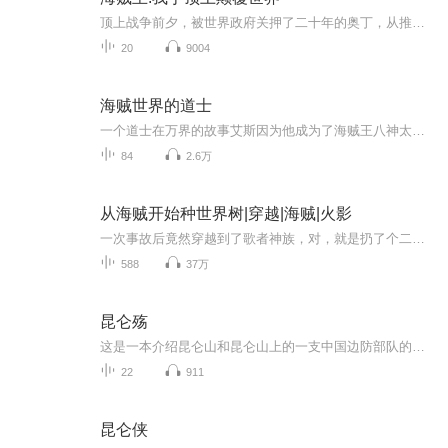
顶上战争前夕，被世界政府关押了二十年的奥丁，从推进城第六层中逃脱本就不平静的大海，在次掀起血雨腥风。新时代的降临，有人问过我，奥丁同意吗？正义之门:号称不可能摧毁的我，居然被那个男人踢碎了……世界政府:那个男人居然在马林梵多宣布要颠覆我们...
20
9004
海贼世界的道士
一个道士在万界的故事艾斯因为他成为了海贼王八神太一因为他成为数码大世界的真正主角宝莲灯世界也应他发生变化回到原来的世界，灵气因他复苏........
84
2.6万
从海贼开始种世界树|穿越|海贼|火影
一次事故后竟然穿越到了歌者神族，对，就是扔了个二向箔就灭了太阳系的那个歌者，还穿越成了歌者神族的打工种树人。。。种的树还是蚂蚁森林的树，种树不浇水，而是浇能量，收集能量要去“海贼王 、鬼灭之刃、死神、海贼王 、刀剑神域、火影忍者、一拳超人...
588
37万
昆仑殇
这是一本介绍昆仑山和昆仑山上的一支中国边防部队的经历。内容简介:本书描写在海拔五千多米多米，零下四十度度的高原涌动地带，中国驻藏的边防部队却进行了一次特殊的野外拉练，在与大自然及生存极限挑战与此人擦肩而过的生命搏斗中，他们用军人钢铁般的意...
22
911
昆仑侠