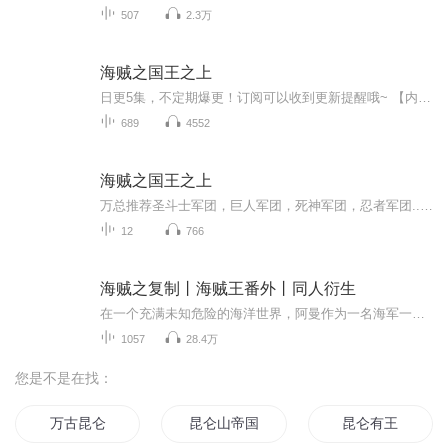
507
2.3万
海贼之国王之上
日更5集，不定期爆更！订阅可以收到更新提醒哦~ 【内容简介】 在遥远的圣马丁岛上，年轻的国王亚瑟意外获得神秘系统，赋予他组建圣斗士军团的力量。面对海贼世界的混乱，亚瑟立志征服一切，重建秩序。当一支海贼船残忍屠戮无辜平民后逃离，亚瑟怒不可遏，...
689
4552
海贼之国王之上
万总推荐圣斗士军团，巨人军团，死神军团，忍者军团...世界，海军，七武海，四皇...轮番上阵，粉墨登场。红土大陆上天龙人至高无上，作威作福。在红土大陆地下，四通八达的洞穴中，一列列蒸汽火车呼啸而过，贯通了四海。坚毅种田文赚钱
12
766
海贼之复制丨海贼王番外丨同人衍生
在一个充满未知危险的海洋世界，阿曼作为一名海军一等兵，凭借坚韧不拔的意志和卓越的战斗技巧，在与海怪的激烈战斗中崭露头角。面对海军内部的复杂等级制度和强大的敌人，他渴望突破自我，进入海军总部，获取更强的力量。在一次次生死较量中，阿曼不仅成...
1057
28.4万
您是不是在找：
万古昆仑
昆仑山帝国传奇
昆仑有王