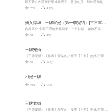
顾卫萱在农药商行里被炸死了，悲凉的是，那炸药却是儿女带来的礼物。绑定空间系统重生，再睁眼回到了七零年，那么她也该改变了。退亲远离前夫，上学高考圆大学梦，种田养植挣钱发家致富。只是竹马同志，你是未来特战兵王，别老跟着我摆地摊。未来特战兵王...
783
4.1万
嫡女惊华：王牌宦妃（第一季完结）|古言重生权谋|双播
内容简介 宁郡王府嫡女花清茉，生性怯懦，爹娘不疼，姐妹欺凌，下人不尊，及笄之日被其妹鞭策致死，抛至大雪之中。再睁眼时，已是异能研究所王牌异能者之一的华清宁。她步步为营，惊心算计。当阴谋与爱情丛生，她该何去何从？作者/主播 作者：七下主播：...
91
458
王牌宠婚
《王牌宠婚》【作者】爱笑的小魔王【主角】姜妩/贺璋 （短篇军婚甜宠文）一纸结婚证，姜妩嫁给了一面之缘的军痞贺璋。 起初，她只是想要利用他来摆脱亲叔叔的逼婚。哪知后来，她会爱惨了这个男人。 一次任务，他下落不明。一年等待，她终于熬不过煎熬，抛下所有，共赴黄泉……
59
146万
刁妃王牌
243
65万
王牌宠婚
《王牌宠婚》【作者】爱笑的小魔王【主角】姜妩/贺璋 一纸结婚证，姜妩嫁给了一面之缘的军~痞贺璋。 起初，她只是想要利用他来摆脱亲叔叔的逼婚。哪知后来，她会爱惨了这个男人。 一次任务，他下落不明。一年等待，她终于熬不过煎熬，抛下所有，共赴黄泉……