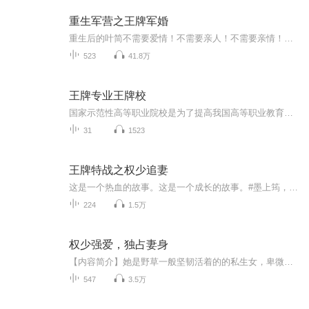
重生军营之王牌军婚
重生后的叶简不需要爱情！不需要亲人！不需要亲情！而是站在众山之巅，傲视曾经！那些曾经欺我负我辱我者，今生，必将一一回报！她是重生而来明明可以靠脸吃饭，却要磨炼自己，以保家卫国为目标而努力。他出身权贵，明明可以靠家族吃饭，却偏偏靠本事一步...
523
41.8万
王牌专业王牌校
国家示范性高等职业院校是为了提高我国高等职业教育办学水平的一项工程，号称“专科985”，共有100所左右的高职院校入选。本专辑以地域为单位为大家分享这些高校的王牌专业，帮助报考专科的同学选出优势专业。
31
1523
王牌特战之权少追妻
这是一个热血的故事。这是一个成长的故事。#墨上筠，经历离奇的涩会狐狸，漂亮得像个花瓶。传闻：这位喜怒无常、手段狡猾、活生生一无赖！阎天邢，身份神秘的阎王队长，俊美得像个妖孽。传闻：这爷性情阴狠、手段残暴、活生生一暴君！实际上——都是高级“...
224
1.5万
权少强爱，独占妻身
【内容简介】她是野草一般坚韧活着的的私生女，卑微却善良勇敢。他是神秘家族的当家家主，杀伐果断，手段残忍。她被家人放弃献礼一样的送上门去，四目相接，只见他似笑非笑道：“乖女孩，又见面了。”认出眼前人，她愣在当下……【作者/主播简介】作者：家...
547
3.5万