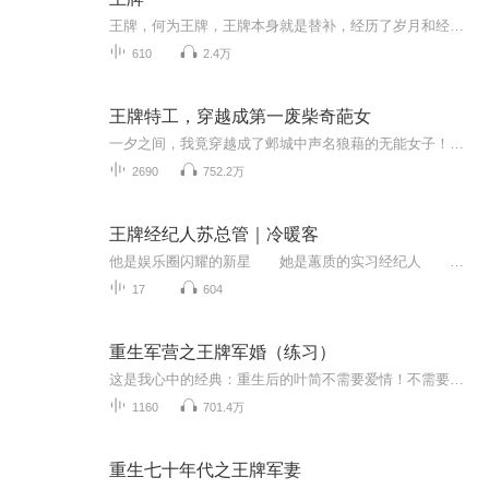
王牌，何为王牌，王牌本身就是替补，经历了岁月和经验的沉淀，演变成王牌的存在。本书说的就是一个普通又不普通的人，说他普通，因为这样的人，随处可见，他最多算一个社会精英替补，说他不普通，因为他有着社会和生活经验的沉淀。（又名骗子的传奇经历）
610
2.4万
王牌特工，穿越成第一废柴奇葩女
一夕之间，我竟穿越成了邺城中声名狼藉的无能女子！传言我貌不出众？蜕变之后，我将以绝代风华，令你那势利的双眼无法直视！传言我无能？掌控天雷之力，我将让你尝尽被电击的滋味，外焦里嫩，香气四溢！凭借一张锋利的口才，我将游历四方，心怀锦绣，定夺...
2690
752.2万
王牌经纪人苏总管｜冷暖客
他是娱乐圈闪耀的新星 她是蕙质的实习经纪人 两人貌似看起来有缘无分 但这一切还要等她回来才能定夺 原本谦和暖男的他却变得冷漠如冰山 原本资历尚浅的她蜕变成王牌经纪人 这期间究竟发生了什么......
17
604
重生军营之王牌军婚（练习）
这是我心中的经典：重生后的叶简不需要爱情！不需要亲人！不需要亲情！而是站在众山之巅，傲视曾经！那些曾经欺我负我辱我者，今生，必将一一回报！她是重生而来明明可以靠脸吃饭却注定不凡的特种兵，他出身权贵，明明可以靠家族吃饭，却偏偏靠本事一步一...
1160
701.4万
重生七十年代之王牌军妻