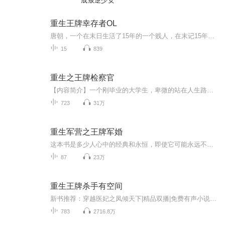
成叛逆少女
重生王牌幸存者OL
唐朝，一个在末日生活了15年的一个贱人，在末记15年时，作为一名六级战辅包保卫者，在人尸纪元一场大战中，重生到末日爆发3小时前。唐朝 跨过了重重困难，他创建了自己的基地，骂了c国总统，大战了两亿变异人。他从一个小混混变成了整个末世的神。他究竟能不能战胜可怕的变异者，蓝星的命运终究是什么？一切尽在本书。注意！本书纯属原创！若有抄袭，后果自负！
15
839
重生之王牌检察官
【内容简介】一个刚毕业的大学生，卑微的站在人生路口。他偶得天地灵液，誓死发誓，定要成为人中之龙！轻视他的人从而敬畏！曾跪人前，沦为笑柄，今踩天骄，傲视群雄！【作者/主播简介】作者：绯雨，网络小说作家。主播：爱我伟哥【购买须知】1、本作品为...
723
31万
重生军营之王牌军婚
这本书是多少人心中的经典和永恒，即使它可能永远不会再更下去（更新是这样的，正常情况下每周至少更新七章，一般周六到周日更新）
87
23万
重生王牌杀手有空间
新书推荐：穿越医妃之凤倾天下|精品双播|免费有声小说重生逆袭|至尊医女|免费有声小说【往期推荐】【重生年代文】重回95嫁军官|免费有声小说 点此到达专辑订阅收听【内容简介】前世，她是冷血杀手，死无葬身之地，一朝重生回到十五岁，意外得到异能空间。 ...
783
2716.8万