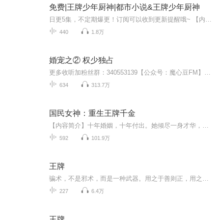
免费|王牌少年厨神|都市小说&王牌少年厨神
日更5集，不定期爆更！订阅可以收到更新提醒哦~ 【内容简介】 夜幕下的繁华厨房，陈贾，一名底层厨工，被狡黠的美艳老板娘贞美娘引诱，卷入一场精心策划的计谋。在一场生日宴上，他秘密下药，目标直指贪婪的胖子，只为帮好友东小北偿还债务。泻药如风暴般...
440
1.8万
婚宠之② 权少独占
更多收听加粉丝群：340553139【公众号：魔心豆FM】。延续婚宠系列集第一部男女主的下一代，情感纠葛，爱恨情仇，更加丰富的人际关系，让上一代的爱延续、仇也延续。。。女主：顾倾言；男主：权睿 十三年后相遇，她成为他的救命的良药；第二次见面，相见不相识；第三次见面，绝放不开手... ...主播：魔心豆 代表作：婚宠系列四部 作品集。
634
313.7万
国民女神：重生王牌千金
【内容简介】十年婚姻，十年付出。她倾尽一身才华，付出所有感情，到最后，竟换来一场蓄谋已久的大火。丈夫残害，闺蜜背叛。原来，身边人全是戏中人。重生前，她是名动京城的盛世才女。重生后，她是名动京城的盛世......草包！而且，还变成了一个寄人篱下...
592
101.9万
王牌
骗术，不是邪术，而是一种武器。用之于善则正，用之于恶则邪。 私家侦探，不是警察，但同样追求真相。 当小骗子成为私家侦探，那一切都变了，因为真相不再只有一个。关键不在于真相是什么，而在于你需要什么真相。 这是一个小骗子在都市中成长和...
227
6.4万
王牌