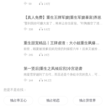
59
2.8万
【真人免费】重生王牌军嫂|重生军嫂暴富|养崽
“娶到我你可赚大发了，将来让你当富翁。”叶陶搬空了渣男和娘家的所有东西和钱财放进空间，启动资金有了，就看她以后的运气了，暴富肯定不远了。 父母能挣钱，宝宝们能力超群，这是个什么超能力家庭..... 两人刚想来个亲密互动，三胞胎就过来围观了，“...
338
6.6万
重生甜宠精品丨王牌虐渣：大小姐重生飒爆全球
前世，顾夏被渣爹后妈无情扔到煤窑六年！后来又被拎着回家嫁给病危纨绔的二代渣男，日夜伺候换来的，是渣男与恶毒妹妹的联手加害，悲惨而死！重活一世，她力挽狂澜，虐渣男，踩绿茶，坑贱人......前夫花花：玩他！妹妹挖坑：先把她们埋了！还有谁暗中急着...
245
24万
第一贤后|重生之凤倾后宫|冷宫逆袭
南凝雪穿越到了古代，而且还是个身处冷宫的贵人，可她并没有因此听天由命，而是凭借着自己的聪明才智，一步步化解危机，降白虎，制水患，解天灾，智勇救国，且看她翻手为云覆手为雨，最终走上了凤位，成为一代贤后！
144
94.2万
您是不是在找：
独占帝王心朕的冷情舞后
独占初恋
独占异世界的头条