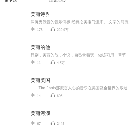
荣专题
理家理心
美丽诗界
深沉男低音的音乐诗界 经典之美推门进来。 文字的河流幻化成声音的暗涌，流经你我记忆中曾经的村庄，山涧与小溪，世上一切美的东西值得珍藏，就像一朵月下未眠的花儿的芬芳。 每一次声音的碰撞，都是一次难以忘怀的人生旅行。每一次文字的选择，都是一次精...
176
229.9万
美丽的他
日剧，美丽的他，小说，自己录着玩，做练习用，章节名只有这样才能过，呜呜
11
4.3万
美丽美国
Tim Janis那振奋人心的音乐在美国及全世界的乐迷心中都占据着重要的位置。他独特的创作才能及对交响乐所营造的宽泛的音域的把握为他在世界各地赢得了不少乐迷的青睐。然而更为重要的是，Tim Janis有着一颗通过自己的工作而为他人服务的诚心。通过他的...
14
605
美丽河湖
67
2448