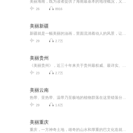
美丽海南，既为读者提供了海南最基本的地理概况，又把海南美丽的自然风光和人文古迹以及海南独有的民风民俗等一一体现，旨在为听者提供一本既有科学普及作用又有人文历史关怀的书，引导读者在听书中感悟生活，增强自己的民族荣誉感，提升做中国人的骨气和...
26
8916
美丽新疆
新疆就是一幅美丽的油画，里面流淌着动人的风景，让每一个走过的人无不动心。一篇篇翻开新疆的风景，那浩瀚无垠的沙漠，那举世瞩目的佛教洞窟，那《》朗朗的诵经声，那一排排挺拔高大的胡杨林，天山永不融化的冰雪之城，喀纳斯神秘而久远的神话，还有那颗...
29
2.7万
美丽贵州
《美丽贵州》，近三十年来关于贵州最权威、最详实、最通俗的地理科普读物。“天下之山，翠于云贵；连亘万里，际天无极。”这里地貌组合复杂：境内山峦纵横，大娄山横亘于北，乌蒙山阻断于西，武陵山绵延于东北，苗岭纵横于中南；群山之中，乌江、南北盘江...
23
2.7万
美丽云南
热带、亚热带、温带乃至极地的植物群落在这里错落分布；高黎贡山、怒江、云岭、碧罗雪山、澜沧江；南北纵横、交替变幻的山川，横断东西交通；石林、土林、火山群、溶洞和地热泉等地质奇观在这里显现；在大山的皱褶里，傣族、侗族、彝族、哈尼族等29个民族...
29
1.6万
美丽重庆
重庆，一方神奇土地，雄奇的山水和厚重的巴文化造就的城市。沿江的城市与村落大多是巴国的文明中心，或为重镇或为都城，既是巴蜀文化的走廊，也是中国东西文明交会的驿站。《美丽重庆》站在时代前沿解读重庆，前所未有的高度，紧扣时代的脉搏，认识重庆这个中国年轻的直辖市，展现重庆在世界大格局中的发展现状，突显重庆在中国大地上的特殊地位。本书绍了大巴山、巫山、武陵山、大娄山的环绕，成就了山城的美名，撑起了重庆的脊梁。 主播介绍：婷婷，专业播音员。声音清晰，富有情感。 适合谁听：“美丽中国”丛书系列，能为听者打开一扇认识中国美，并不断探索其真谛的大门。 购买须知：1、本作品为付费有声书，0.4元/集，订阅成功后，即可收听单集，共计29集。2、本作品为虚拟内容服务，订阅成功后概不退款，请您理解。3、版权归原作者所有，严禁翻录成任何形式，严禁在任何第三方平台传播，违者将追究其法律责任。4、如在充值/购买环节遇到问题，可以通过页面上方按钮，分享至微信内使用微信支付完成购买。5、在购买过程中，如果你有任何问题，可以在微信搜索公众号【bestxmly】或搜索【喜马拉雅付费精品】来随时咨询问题，也可以拨打客服电话：0514-82395811