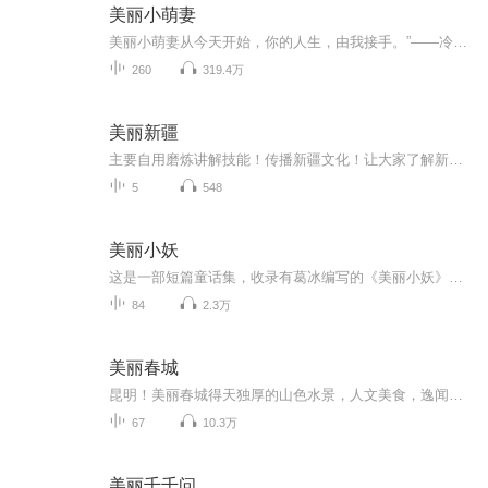
美丽小萌妻
美丽小萌妻从今天开始，你的人生，由我接手。”——冷情大叔调教叛逆少女问世间情为何物？正是一物降一物！以高三学生的身份跟一个刚认识并且比自己大八岁的男人结婚，这大概是她人生中最盛大的一次叛逆。而理由很简单，她恨的人都反对，那她自然不会拒绝！答应那个男人的瞬间，妹妹脸上铺天盖地的恨意，爸妈的责难质问，让她有种变态的快感。畅快淋漓地享受！享受着堕落的滋味，尤其这堕落还能让他们感到痛苦！...
260
319.4万
美丽新疆
主要自用磨炼讲解技能！传播新疆文化！让大家了解新疆热爱新疆！我语速有点慢，倍速听哦~
5
548
美丽小妖
这是一部短篇童话集，收录有葛冰编写的《美丽小妖》、《午夜奇遇》、《蓝皮鼠大脸猫奇遇记》等奇幻故事。每一个故事都精彩动人，带你进入异想天开的奇幻世界。
84
2.3万
美丽春城
昆明！美丽春城得天独厚的山色水景，人文美食，逸闻趣事，万种风情！全书纯属自以为是自我感觉自己一番切身体会有感而发......【内容节选】1. 我爱你昆明我爱你昆明!你有蔚蓝色的天空，轻轻地山岗，绿绿的水。我爱你昆明!昆明!在梦里拥抱昆明……花...
67
10.3万
美丽千千问