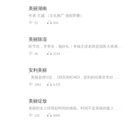
美丽湖南
作者 王越 （文化推广 侵权即删）
51
934
美丽除湿
听节目，学养生，领好礼！专辑主讲老师是国医大师弟子；擅长用中医食疗+营养学调理亚健康；联系方式：到本专辑创作团队那里找；有健康问题，可私信或加老师免费咨询；+老师，送《日常养生160道中医食疗方》。
96
3744
安利美丽
美丽老师V信： I393O84O463，安利的结果非常好，就是这条创业之路有3大痛点:①找人难，②带人难，③留人难。面对这些痛点，数字化团队研发了一套打开安利事业成功之门的金钥匙，自2015年5月1日3人成功转型以来，因方便快捷的运作模式，以及完善的四级辅...
1851
8.4万
美丽绽放
美丽的女人经得起时间的推敲。时间不是美丽的敌人，而只是美丽的代理人。它让美丽在不同的时刻呈现出不同的状态，从单纯走向深邃
242
8056