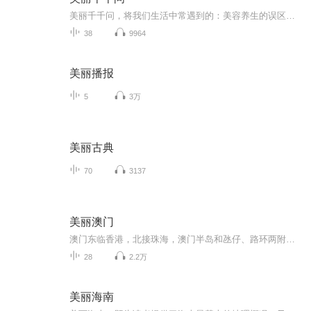
美丽千千问，将我们生活中常遇到的：美容养生的误区，皮肤小问题，养生小知识，都通过通俗易懂的话总结出来，并且提供各种小妙招，让在家养生美容不再是难题！ 养生真的要每天8杯水吗？ 脸上的细纹怎么解决呢？ 皮肤干燥应该怎么办？ 女性生理期怎么护理？ ………… 无论是养生，还是美颜，或者特殊时期怎么护理，我们都能够在这里找到答案！ 上班、带孩子、做家务都已经太累了，太麻烦的养生美容方法你懒得做，坚持不了。 所以我们只提供简单易操作的方法，养成一个小习惯就改变了生活。
38
9964
美丽播报
5
3万
美丽古典
70
3137
美丽澳门
澳门东临香港，北接珠海，澳门半岛和氹仔、路环两附属岛屿各自独立又相互牵连。经过400年历史风云与东西方文化交融，如今澳门已被岁月打造出两枚鲜亮的标签，它既是销金毁银的超级世界“赌城”，也是中西合璧的历史文化名城。澳门是全球最发达、最富裕的地...
28
2.2万
美丽海南