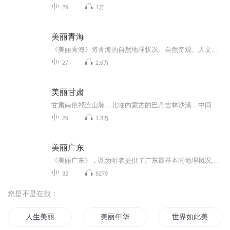
29
1万
美丽青海
《美丽青海》将青海的自然地理状况、自然奇观、人文胜迹、民风民俗在这里呈现，优美的文字将它们之中蕴含的自然与历史之美娓娓道来。多姿多彩的自然风貌和人文景象在青海交汇融合，演绎出中华大地上的别样风姿。《美丽青海》，既为听者提供了青海最基本的...
27
2.6万
美丽甘肃
甘肃南依祁连山脉，北临内蒙古的巴丹吉林沙漠，中间是一条狭长的绿洲地带。一手牵着黄土高原，一手拉着塔里木盆地，顶着塞外的风，跨着整个二级阶梯，绵延出河西走廊。作为古丝绸之路的必经之地，河西走廊上曾驼铃悠扬，千年回荡。因与塞外相连，沙漠注定...
29
1.8万
美丽广东
《美丽广东》，既为听者提供了广东最基本的地理概况，又把广东美丽的城市风光和人文古迹以及广东独有的特色等一一体现。广府文化、客家文化、潮汕文化，既相互融合又相对独立，形成了广东独具魅力的人文文化，“天下一家”在这里得到了真正的诠释。广东的自然地理状况、自然奇观、人文胜迹、民风民俗在这里展现，优美的文字将它们之中蕴含的自然与历史之美娓娓道来。主播介绍：小琪，专业播音员。声音清晰，富有情感。适合谁听：“美丽中国”丛书系列，能为听者打开一扇认识...
32
8279
您是不是在找：
人生美丽
美丽年华
世界如此美丽