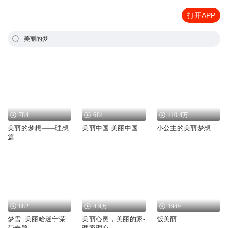
打开APP
美丽的梦
784
684
410.4万
美丽的梦想——理想
美丽中国 美丽中国
小公主的美丽梦想
篇
882
4.9万
1949
梦雪_美丽哈迷宁荣
美丽心灵，美丽的家-
饭美丽