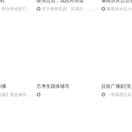
程
疫情过后，我想对你说
暴雨洪水过后
】即兴评述技巧
关于奥密克戎「后遗症」，第
暴雨洪水后小
一批阳康们，说了20句大实话
(六）
你播
艺考生团体辅导
抗疫广播剧|
你播】指定稿件：
《等风雨过后
播读讲评