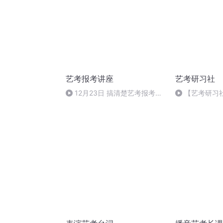
艺考报考讲座
艺考研习社
12月23日 搞清楚艺考报考一
【艺考研习
定要先明白【分数 排名 填报】
是科普人；他
——未来英才付老师
却是最努力那