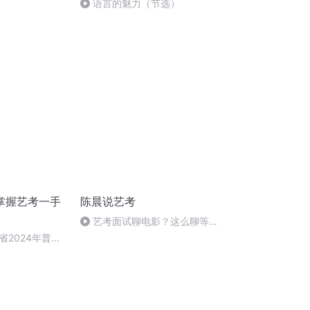
语言的魅力（节选）
 掌握艺考一手
陈晨说艺考
艺考面试聊电影？这么聊等于
自杀！
省2024年普通