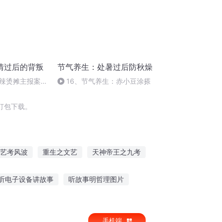
情过后的背叛
节气养生：处暑过后防秋燥
辣烫摊主报案：
16、节气养生：赤小豆涂搽
情杀
打包下载。
艺考风波
重生之文艺
天神帝王之九考
也
太空考古学
中考路上
听电子设备讲故事
听故事明哲理图片
频听古代秀才赶考故事
文言文听故事中学
手机端