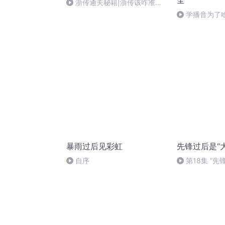
全
浙传通关秘籍|浙传该咋准
备？师姐亲授过关宝典
学播音为了
暴雨过后见彩虹
先锋过后是“
自序
第18集 “先
众”——“后”
（十八）