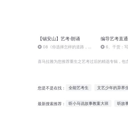
【锡安山】艺考·朗诵
编导艺考直通
08《你选择怎样的道路，将
6、干货：
获得怎样的人生》朗诵者：亚峰
个步骤
老师
喜马拉雅为您推荐重生之艺考过后的精选专辑，包
全能艺考生
文艺少年的异界
您是不是在找：
文艺之路
考场中的艺术
听小马说故事教案大班
听故
最新搜索推荐：
不可能考第一
文艺生活
老高直播故事在线听
听影遇