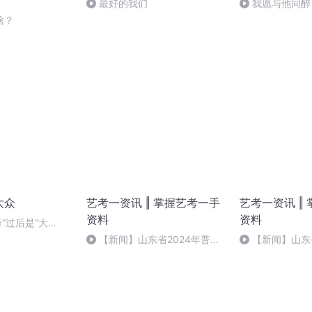
最好的我们
我愿与他同醉
啥？
大众
艺考一资讯 ‖ 掌握艺考一手
艺考一资讯 ‖
资料
资料
锋”过后是“大
语境中的文化透视
【新闻】山东省2024年普通
【新闻】山东
高考报考提醒
高考报考提醒