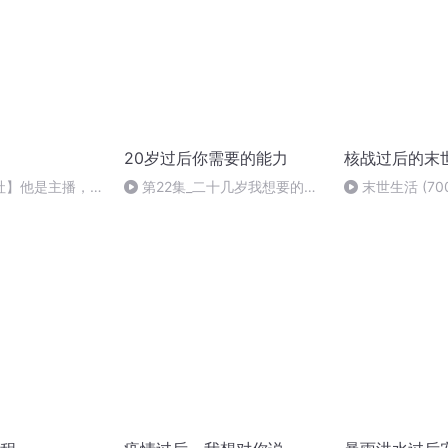
20岁过后你需要的能力
核战过后的末
社】他是主播，也
第22集_二十几岁我想要的能
末世生活 (70
不是最有天赋的，
力
一个！