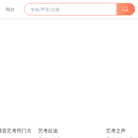
电台
播音艺考窍门大
艺考征途
艺考之声