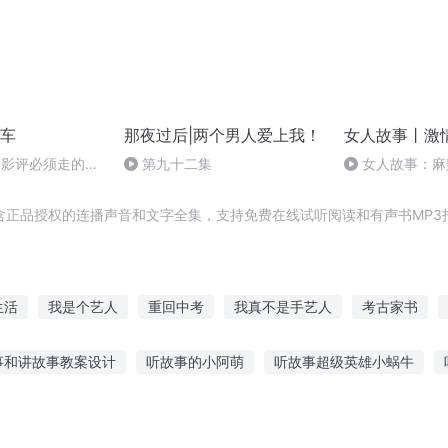
车
那夜过后|两个男人爱上我！
女人故事丨激
写影评必须走的几
第九十二集
女人故事：麻
一场暴风雨夜的
含正品授权的连播声音和文字全集，支持免费在线试听阅读和有声书MP3
生活
我是个艺人
重回中考
我真不是手艺人
考古家书
重生文艺人生
文艺王者
我的青春学大考
我是考神
考古者
事和讲故事教案设计
听故事的小阿萌
听故事超级英雄小蜗牛
见甘南的故事
听故事的网站设计模板
幼儿的听故事的视觉
视