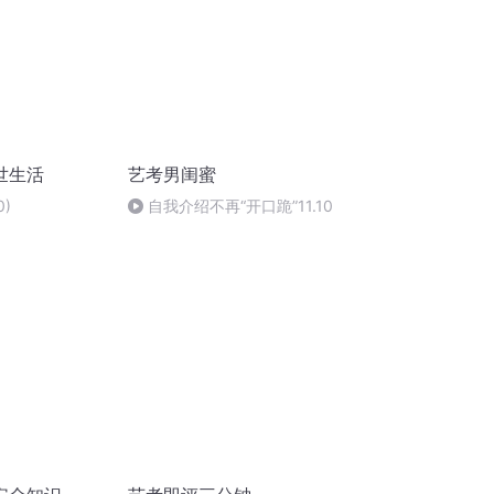
世生活
艺考男闺蜜
0)
自我介绍不再“开口跪”11.10