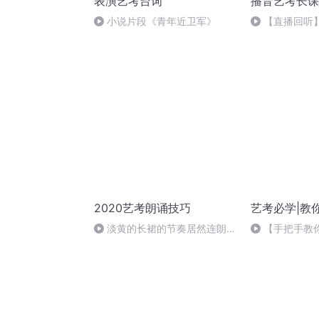
表演艺考台词
播音艺考长课
小说片段《青年近卫军》
【直播回听
2020艺考朗诵技巧
艺考必学|教
淡黄的长裙的节奏居然连朗诵
【手把手教
都不是？原来是这样！
人物类通讯的