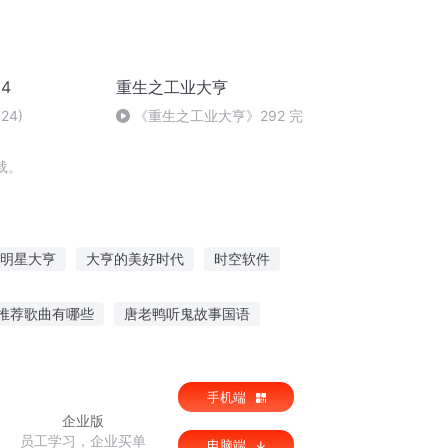
4
重生之工业大亨
24)
《重生之工业大亨》292 完
载。
明星大亨
大亨的美好时代
时空软件
软件缺口
我的二战大亨
时代大亨
推荐歌曲有哪些
唐老鸭听鬼故事国语
短故事文字
鼓励家长坚持听睡前故事
手机端
企业版
员工学习，企业买单
电脑端