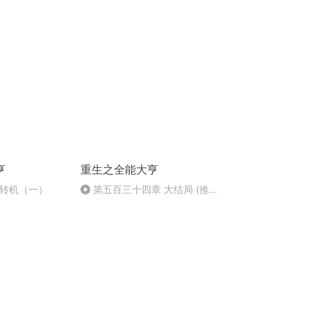
亨
重生之全能大亨
境转机（一）
第五百三十四章 大结局 (推荐
本人小说@山村桃源记@. 赌石
神眼@)