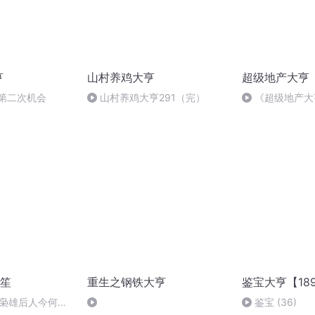
亨
山村养鸡大亨
超级地产大亨
的第二次机会
山村养鸡大亨291（完）
《超级地产大
笙
重生之钢铁大亨
鉴宝大亨【18
局-枭雄后人今何
鉴宝 (36)