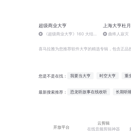
超级商业大亨
上海大亨杜月
《超级商业大亨》160 大结
曲终人寂灭
局(完)
喜马拉雅为您推荐软件大亨的精选专辑，包含正品
我要当大亨
时空大亨
重
您是不是在找：
重生之一代大亨
大亨的传奇
恐龙听故事在线收听
长期听
最新搜索推荐：
重生之最强大亨
回到英国当
听同事讲鬼故事
搞笑儿童故
听萧太后的故事感悟
8岁男
云剪辑
开放平台
在线音频剪辑神器