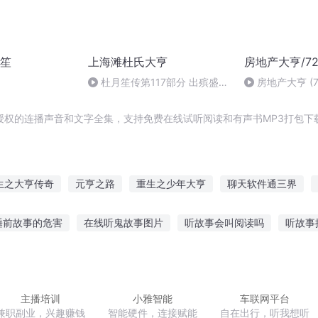
笙
上海滩杜氏大亨
房地产大亨/72
杜月笙传第117部分 出殡盛况
房地产大亨 (7
战后第一
授权的连播声音和文字全集，支持免费在线试听阅读和有声书MP3打包下
生之大亨传奇
元亨之路
重生之少年大亨
聊天软件通三界
人生
软件系统
编个软件玩重生
异界修仙大亨
大亨在这
睡前故事的危害
在线听鬼故事图片
听故事会叫阅读吗
听故事
大亨
事在线听
听故事网名情侣名字
小白修仙故事在线听
儿童听的
孩听故事音响
小猫听的恐怖故事视频
主播培训
小雅智能
车联网平台
兼职副业，兴趣赚钱
智能硬件，连接赋能
自在出行，听我想听