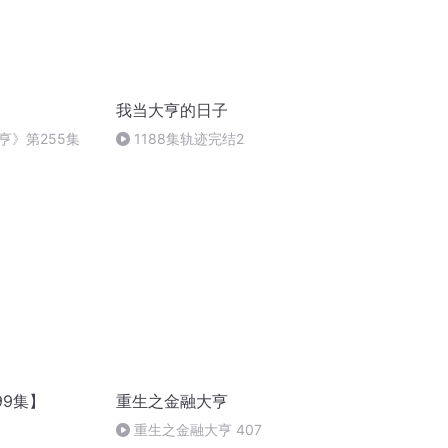
我当大亨的日子
亨》第255集
1188集轨迹完结2
99集】
重生之金融大亨
重生之金融大亨 407