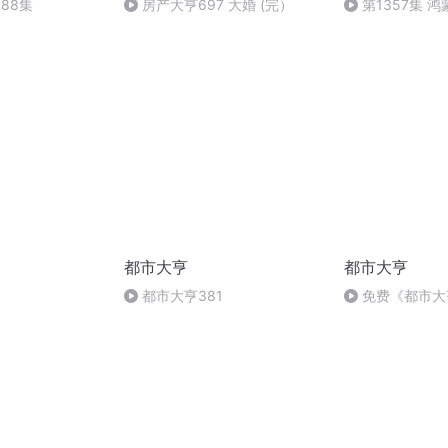
88集
房产大亨697 大婚 (完）
第1357集 
局）
都市大亨
都市大亨
都市大亨381
免费《都市大亨
局甚好（大结局