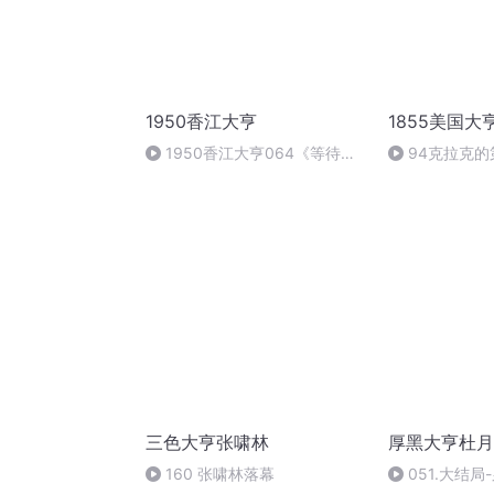
1950香江大亨
1855美国大
1950香江大亨064《等待作
94克拉克
者更新中》
三色大亨张啸林
厚黑大亨杜月
160 张啸林落幕
051.大结