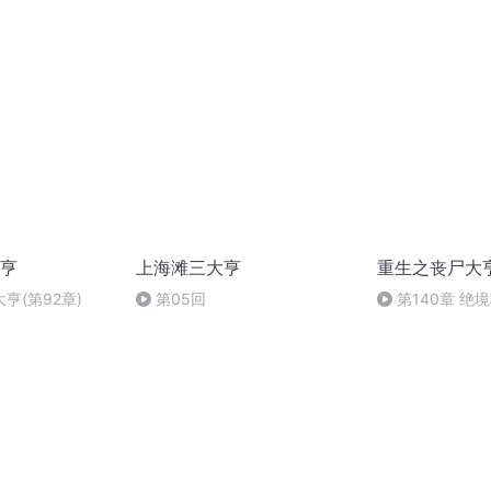
亨
上海滩三大亨
重生之丧尸大
亨(第92章)
第05回
第140章 绝