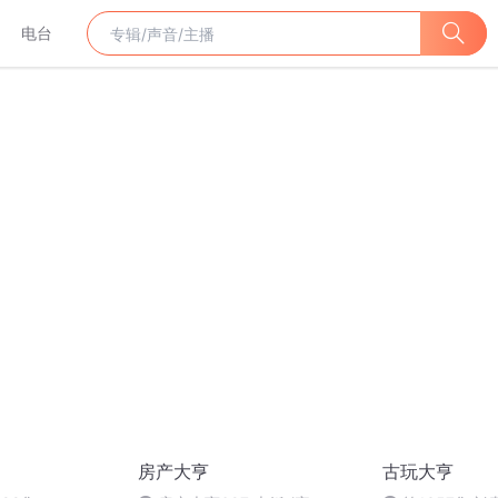
电台
房产大亨
古玩大亨