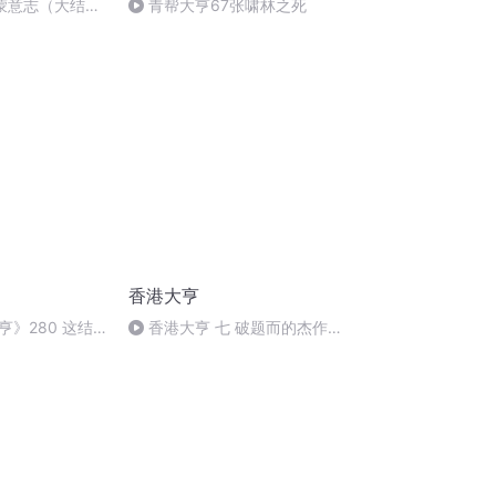
鸿蒙意志（大结
青帮大亨67张啸林之死
香港大亨
》280 这结
香港大亨 七 破题而的杰作—
）
02