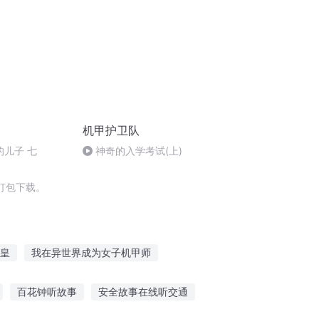
机甲护卫队
的儿子 七
神奇的入学考试(上)
打包下载。
皇
我在异世界成为女子机甲师
机甲
末世之我可是要成为机甲王的男人
百花钟听故事
安全故事在线听交通