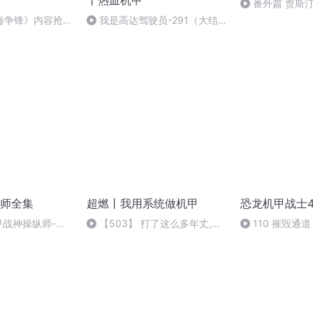
丨热血机甲
番外篇 贾斯
海争锋》内容抢先
我是高达驾驶员-291（大结
新专辑吧
局~完结撒花~）
师全集
超燃丨我用系统做机甲
恐龙机甲战士4
甲战神操纵师-亚
【503】 打了这么多年丈,搞
110 摧毁通
搞文学怎么了