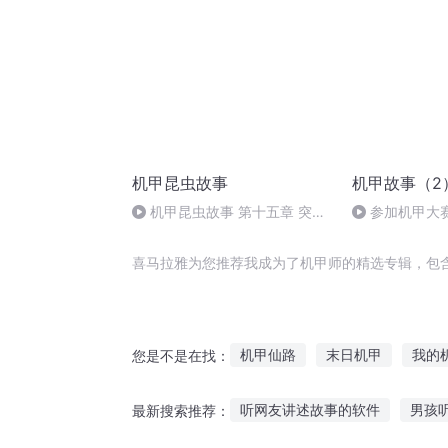
机甲昆虫故事
机甲故事（2
机甲昆虫故事 第十五章 突然
参加机甲大赛
的背叛 （上）
喜马拉雅为您推荐我成为了机甲师的精选专辑，包
机甲仙路
末日机甲
我的
您是不是在找：
末世机甲
无尽机甲
机甲
听网友讲述故事的软件
男孩
最新搜索推荐：
机甲之情
神圣机甲
机甲