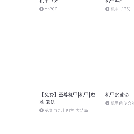
机甲世界
机甲武神
ch200
机甲 (125)
【免费】至尊机甲|机甲|虐
机甲的使命
渣|复仇
机甲的使命
第九百九十四章 大结局