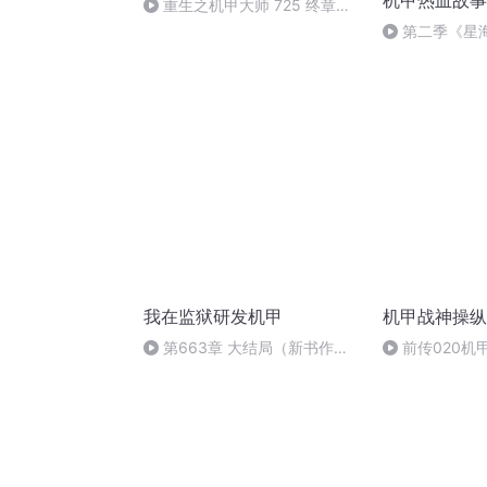
机甲热血故事
重生之机甲大师 725 终章
（完）
第二季《星
听，快来找到
我在监狱研发机甲
机甲战神操纵
第663章 大结局（新书作为
前传020机
神降临）
当的遗愿