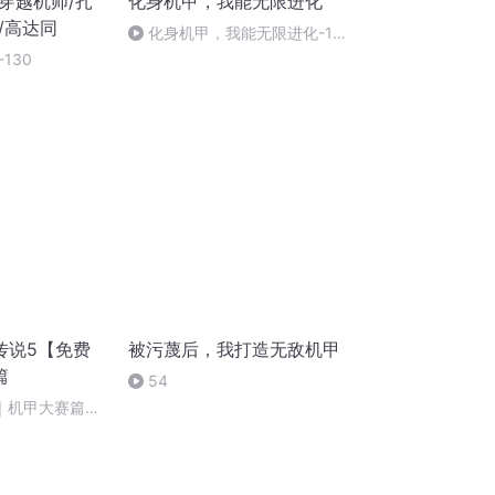
穿越机师/扎
化身机甲，我能无限进化
/高达同
化身机甲，我能无限进化-112
终局，亦是起始（完）
130
传说5【免费
被污蔑后，我打造无敌机甲
篇
54
｜机甲大赛篇