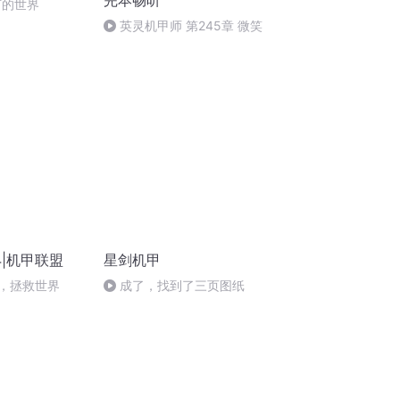
完本畅听
汀的世界
英灵机甲师 第245章 微笑
|机甲联盟
星剑机甲
道，拯救世界
成了，找到了三页图纸