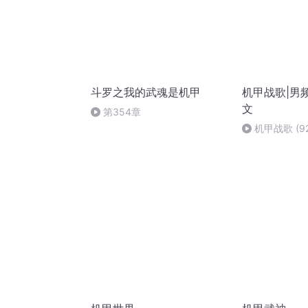
斗罗之我的武魂是机甲
机甲战歌|男频
文
第354章
机甲战歌 (92