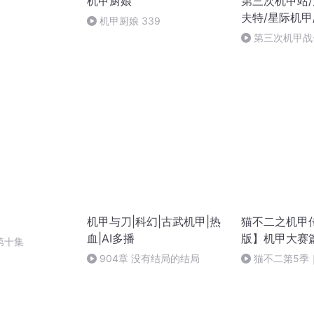
机甲厨娘
第三次机甲站/
夫特/星际机甲
机甲厨娘 339
第三次机甲战-
机甲与刀|科幻|古武机甲|热
猫不二之机甲
血|AI多播
版】机甲大赛
第十集
904章 没有结局的结局
猫不二第5季
【预告】