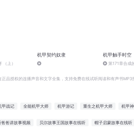
）
机甲契约奴隶
机甲触手时空
 （上）
第171章合成
含正品授权的连播声音和文字全集，支持免费在线试听阅读和有声书MP3
机甲战记
全能机甲大师
机甲游记
重生之机甲大师
机甲神
西游
机甲天王
异世之最强机甲
路过此世的机甲行者
剑与
听爸爸讲故事视频
贝尔故事王国故事在线听
帽子启蒙故事在线听
战国
穿越机甲之修真少年