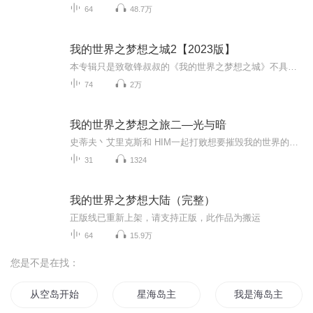
64
48.7万
我的世界之梦想之城2【2023版】
本专辑只是致敬锋叔叔的《我的世界之梦想之城》不具备抄袭作用。里面有些顺序颠倒，请大家自行点击。谢谢！ 作者大大也是把以前的精品保留，胡讲已经删除了，希望大家不要喷我了，谢谢（作者写时的心情：哇哦（0o0），以前录的竟然有这么多人听，虽然都是...
74
2万
我的世界之梦想之旅二—光与暗
史蒂夫丶艾里克斯和 HIM一起打败想要摧毁我的世界的黑暗魔王。
31
1324
我的世界之梦想大陆（完整）
正版线已重新上架，请支持正版，此作品为搬运
64
15.9万
您是不是在找：
从空岛开始的世界
星海岛主
我是海岛主