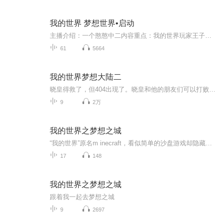
我的世界 梦想世界•启动
主播介绍：一个憨憨中二内容重点：我的世界玩家王子在我的世界new world这款游戏的内测中崭露头角。经过许多如开挂般的操作后，迎来的却是新的冒险与剧情….适合谁听：正常人士即可主播寄语：求点赞，求关注，求订阅由于播放环境有条件限制，所以建议您开...
61
5664
我的世界梦想大陆二
晓皇得救了，但404出现了。晓皇和他的朋友们可以打败404吗？作者：小西瓜有声 演播：小西瓜有声
9
2万
我的世界之梦想之城
“我的世界”原名m inecraft，看似简单的沙盘游戏却隐藏着无限的可能，从忍饥挨饿独自闯天涯到创建天下第一大村落，看主角“紫灵”冲破万难。在这片荒芜之地演绎一曲悲壮的欢歌。
17
148
我的世界之梦想之城
跟着我一起去梦想之城
9
2697