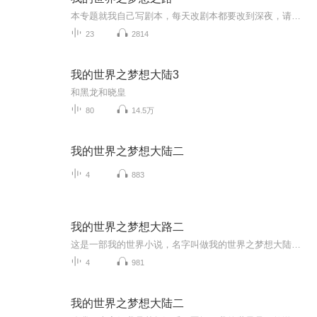
本专题就我自己写剧本，每天改剧本都要改到深夜，请大家不喜勿喷大家记住了，是每周一，周三，周五，周六，更新人物简介更新70集小黄：一位新加入我的世界服务器的新玩家，会使用各种武器，很强的领导能力是梦想之村的村长包子：小黄的忠实粉丝，是梦想之村的管理员，身体强壮小新：小黄遇到的第一位玩家，他们两个的友谊最真实，可以说是最好的朋友了，在第35集，为了保护小黄村长，不幸牺牲还有好多人物，他们有不同的性格，有的是好人，有的是坏人，也许这个专辑只是为了告诉我们人心的善与恶，如果你想和我一起装做的欢迎欢迎
23
2814
我的世界之梦想大陆3
和黑龙和晓皇
80
14.5万
我的世界之梦想大陆二
4
883
我的世界之梦想大路二
这是一部我的世界小说，名字叫做我的世界之梦想大陆。是我的世界梦想大陆一的续集。
4
981
我的世界之梦想大陆二