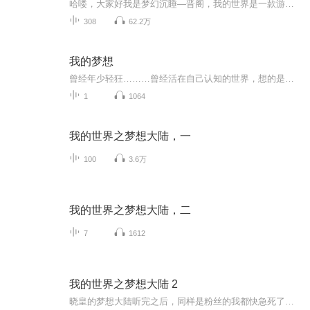
哈喽，大家好我是梦幻沉睡—晋阁，我的世界是一款游戏，我把这款游戏改造成小说来给大家播放，希望大家能喜欢。再次说一下，我这个专辑想更多人听，更多人来帮我这个专辑多给我点好评，谢谢！！
308
62.2万
我的梦想
曾经年少轻狂………曾经活在自己认知的世界，想的是如何让自已拥有内心想要的生活. 万物本一体，无有恐怖，远离颠倒梦想，究竟涅槃. 而今的自己心怀梦想，凝聚着更多的责任和使命.我即是众生，众生即是我.我即是世界，世界即是我.
1
1064
我的世界之梦想大陆，一
100
3.6万
我的世界之梦想大陆，二
7
1612
我的世界之梦想大陆 2
晓皇的梦想大陆听完之后，同样是粉丝的我都快急死了！于是我就开始创编第二季，“我”从晓皇改为了10岁的我。