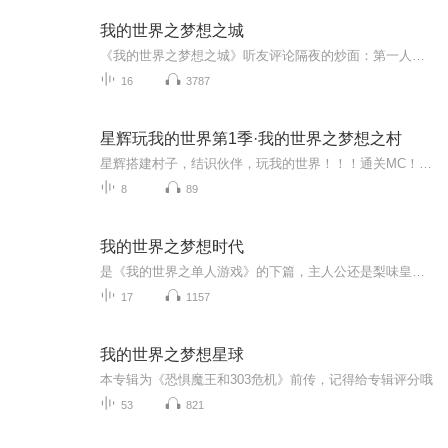
我的世界之梦想之城
《我的世界之梦想之城》听友评论隔夜的炒面：第一人称的小说不好写，但作者能写到如此出神入化的地步实在难得，完全被吸引进去了。三山浮云：起点上的MC同人文如同大浪淘沙一般少，希望作者能坚持写下去，直到完结。剧情在下无法指点，坚持下去就好，加油哦！cc123:我购买了你的所有付费专辑，全文都很不错，希望能和作者成为朋友。
16
3787
星辉玩我的世界第1季·我的世界之梦想之村
星辉搭建村子，结识伙伴，玩我的世界！！！通关MC！创造各种奇妙建筑！
8
89
我的世界之梦想时代
是《我的世界之单人游戏》的下篇，主人公还是梨味皇后花园菠萝蜜。也是“冷不冷啊啊啊啊我的世界三部曲”的第三部。主播:冷不冷啊啊啊啊
17
1157
我的世界之梦想星球
本专辑为《恐惧魔王和303危机》前传，记得给专辑评分哦
53
821