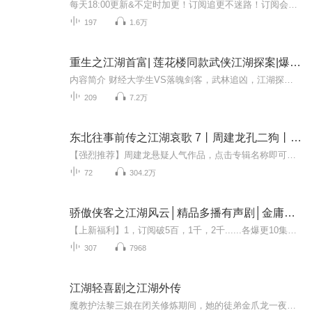
每天18:00更新&不定时加更！订阅追更不迷路！订阅会有更新提醒哒！别忘记动动发财的小手分享+评论+打CALL点赞。支持一下哦！新书福利 福利一：新书上架，每天追更收听、评论、分享、点赞，月底从评论区抽4位小可爱送喜马拉雅【VIP半月卡】，持续两个月；...
197
1.6万
重生之江湖首富| 莲花楼同款武侠江湖探案|爆笑种田经商|VIP免费
内容简介 财经大学生VS落魄剑客，武林追凶，江湖探案，只为糊口饭！这怎么行，看我武学弱鸡如何大显身手自在赚钱。穿越、爆笑、探案、赚钱致富其他经典女频作品推荐 “灵异推理探案”作品《鬼王夫君请饶命》 灵异风水悬疑作品：《我的老公是冥王2》粉丝福...
209
7.2万
东北往事前传之江湖哀歌 7丨周建龙孔二狗丨都市犯罪
【强烈推荐】周建龙悬疑人气作品，点击专辑名称即可收听！黄河古事2丨周建龙演播|悬疑惊悚灵异|风水阴阳秘术摸金异闻录 | 周建龙丨摸金盗墓探险悬疑地底世界合集（鬼吹灯作者天下霸唱作品，周建龙播）东北王风云录：草莽崛起争霸路丨周建龙演播枭雄张作霖...
72
304.2万
骄傲侠客之江湖风云│精品多播有声剧│金庸武侠风│玄幻奇幻│会员免费
【上新福利】1，订阅破5百，1千，2千......各爆更10集；播放破50万，100万，500万......各爆更10集。2，5张月票+90%以上收听+五星优质评论获VIP周卡；3，参与每集点赞，投票与评论，随机赠送VIP周卡；4，主播不定期福利广场抽奖送实物奖励！
307
7968
江湖轻喜剧之江湖外传
魔教护法黎三娘在闭关修炼期间，她的徒弟金爪龙一夜之间灭了魔教，还自封为魔教教主……（每位大佬均多角色演绎哦）