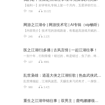
【福利一】好评有礼专辑上架一个月内，五星评价打出优质评价标签，并收听100H时长并将截图发送至第一集的听友，送现金红包6.8元。后台关注私信领取~注：截至上架满月，累计限前66名。【福利二】百张月票召集令截至2月21日前，月票总榜前三，且投票数大于10...
738
33.3万
网游之江湖令 | 网游技术宅 | AI专辑（vip畅听）
【内容简介】技术宅的游戏路途，有着超高游戏天赋的许文，本是职业代练，却突如其来遭受游戏停服，为了生存和继续游戏不得不重新开始一段新的旅途！【作者/主播】作者：嘘嘘的萌新主播：喜小道_喜道公子AI，叁拾刻度新晋成员~【购买须知】1、本作品为付费...
245
2.2万
医之江湖行|多播 | 古风言情 | 一起江湖往事！
一别十年，行削骨瘦！错过的，终是错过，负了的，终是负了。时也，运也，各自而飞，咫尺天涯不为路人 少女哧笑道：“哈哈，我一直等着。” 只是等来的，终究不是那个人。错过的，终是错过，负了的，终是负了。这遗憾和郁闷，如哏在喉。当年缘分，如今皆...
127
4981
乱世枭雄：逍遥大侠之江湖狂歌 | 热血武侠武林风云
乱世烽烟起，江湖风波恶。天赐生来习武奇才，一身惊世修为，恰逢乱世纷争。门派争霸，血雨腥风；英雄辈出，各领风骚。他踏破千山，剑指苍穹，不为名利，不惧生死，铁肩担道义，孤身入江湖。看少年侠客如何在烽火连天中纵横捭阖，以热血破局，凭侠义立名！...
980
3.4万
重生之江湖华锦往事｜双男主｜鹿鸣娜娜领衔精品多播｜古言高甜