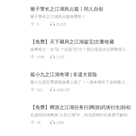
猴子警长之江湖风云篇丨同人自创
猴子警长之江湖风云篇免费听！
3
21.8万
【免费】天下藏局之江湖鉴宝|古董收藏
故事简介：古”玩“？还是”玩“古？我父母是古玩界数得上的人物，但不知道为何被人陷害惨死异乡。我就九姐收养，教我识宝鉴古的本事。”苦鱼篓“、”吃阴席“、”双黄蛋“庄家黑吃黑.......在古玩界，光会鉴宝可不行，因为江湖就是人内心，摸得透人心才能...
1730
7.5万
狐小九之江湖奇谭 | 非遗大冒险
狐小九第五季冒险故事上线了！一身本领毕了业的狐小九转眼变成了儿童公园摇摇车的守护兽？守护兽狐小九第五季·异想篇|寻宝冒险，跟狐小九结伴寻宝，重建想象世界~【每日下午5点更新，周末随机爆更】强敌来袭！狐小九被迫前往江湖世界！什么？八条半尾巴，...
312
1026.3万
【免费】网游之江湖任务行|网游|武侠衍生|轻松
在虚拟武侠网游“人在江湖”中，武当派例行任务看守解剑池垃圾至极却常随机到玩家头上。菜鸟玩家领到该任务，恰逢襄中大侠杨怀到访，引发众人围观，而玩家李晃盯上了杨怀留在解剑池的名剑太阿，一场争夺或将来临。
29
1294