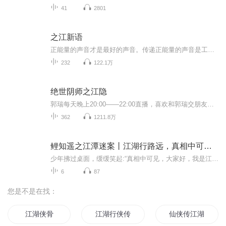
41
2801
之江新语
正能量的声音才是最好的声音。传递正能量的声音是工会组织的光荣职责。大连高新区工会把社会主义核心价值观教育融入到各项活动，基层员工利用业余时间将《之江新语》朗读出来，制作成音频文件，上传到有声平台，使大家能够利用碎片化时间及上下班路上用听...
232
122.1万
绝世阴师之江隐
郭瑞每天晚上20:00——22:00直播，喜欢和郭瑞交朋友的，欢迎来陪伴瑞瑞……
362
1211.8万
鲤知遥之江潭迷案丨江湖行路远，真相中可见丨糯米空间
少年拂过桌面，缓缓笑起:“真相中可见，大家好，我是江南城第一侦探师鲤知遥，但是我有一个要求，江湖寻真相，工钱不能忘！”来跟鲤知遥一起开启一段破解谜案！
6
87
您是不是在找：
江湖侠骨
江湖行侠传
仙侠传江湖