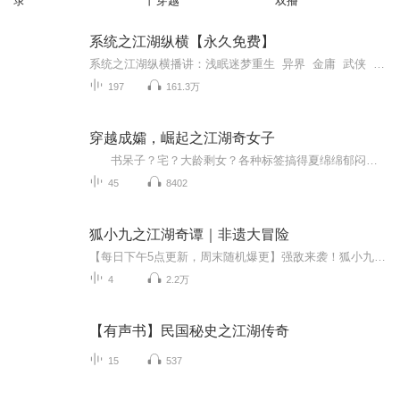
录
丨穿越
双播
系统之江湖纵横【永久免费】
系统之江湖纵横播讲：浅眠迷梦重生 异界 金庸 武侠 系统 斗转星移战群雄，化功大法鬼神惊，凌波微步翩翩舞，神行百变万里行！为生存搏命，为红颜伤情，拔剑引长歌，恩怨笑谈中。携带前世记忆，来到这天武大陆，忽然间开启神秘系统，前世小说...
197
161.3万
穿越成孀，崛起之江湖奇女子
书呆子？宅？大龄剩女？各种标签搞得夏绵绵郁闷不已...... 遭遇车祸，意外穿越到异世。命途多舛之下，却又焉知非福？从此她凭借脑中丰富的书本知识，从一介谁都可以随意欺负的小白，逐渐变成江湖中赫赫有名的奇女子，觅得美貌郎君，成功脱单，甜宠无限，幸福满满！...
45
8402
狐小九之江湖奇谭｜非遗大冒险
【每日下午5点更新，周末随机爆更】强敌来袭！狐小九被迫前往江湖世界！什么？八条半尾巴，竟然藏着绝世宝剑！什么？必须打败魔头，才能重回山海小镇！少侠狐小九，游历江湖，探寻非遗，惩奸除恶，伸张正义！“不是少了半条尾巴，而是拥有无限可能！” 人...
4
2.2万
【有声书】民国秘史之江湖传奇
15
537