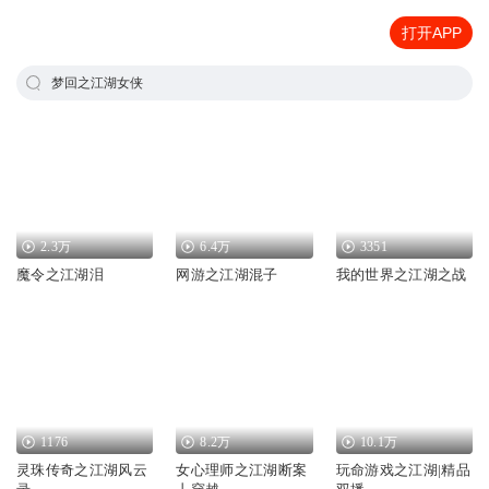
打开APP
梦回之江湖女侠
2.3万
6.4万
3351
魔令之江湖泪
网游之江湖混子
我的世界之江湖之战
1176
8.2万
10.1万
灵珠传奇之江湖风云
女心理师之江湖断案
玩命游戏之江湖|精品