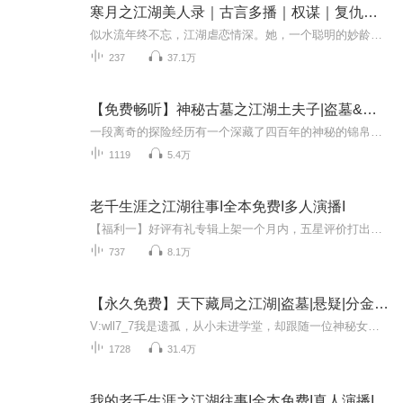
寒月之江湖美人录｜古言多播｜权谋｜复仇虐恋
似水流年终不忘，江湖虐恋情深。她，一个聪明的妙龄女子。他，一个浪荡公子。看似是绝配，但却是由于命运的捉弄，真相，疑点，分分合合。离奇的过去，让他们之间误会重重。他，一个外人面前冷酷，在她的面前贴心的男子，为了她愿意付出生命的俏公子，她又...
237
37.1万
【免费畅听】神秘古墓之江湖土夫子|盗墓&诡异&江湖
一段离奇的探险经历有一个深藏了四百年的神秘的锦帛掀开，这是一段百年的是非。百年的经历是巧合，还是阴谋。这段离奇的经历不仅是段神秘的旅程，更是将要为我们揭开这段百年的秘密。
1119
5.4万
老千生涯之江湖往事I全本免费I多人演播I
【福利一】好评有礼专辑上架一个月内，五星评价打出优质评价标签，并收听100H时长并将截图发送至第一集的听友，送现金红包6.8元。后台关注私信领取~注：截至上架满月，累计限前66名。【福利二】百张月票召集令截至2025年3月21日前，月票总榜前三，且投票数...
737
8.1万
【永久免费】天下藏局之江湖|盗墓|悬疑|分金定穴
V:wll7_7我是遗孤，从小未进学堂，却跟随一位神秘女子学了十年手艺。十年间，她教我辨识天下奇珍，练就一双“佛手”，破局下套无所不能；传我一身“神技”，玩转江湖如鱼得水。在古玩江湖摸爬滚打多年，我用亲身经历悟出一个真理：古玩不是玩古，而是玩人！
1728
31.4万
我的老千生涯之江湖往事I全本免费I真人演播I