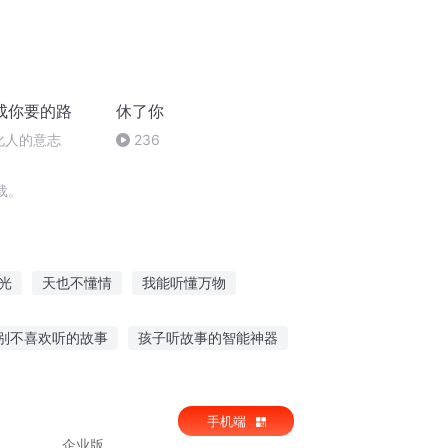
成你要的路
休了你
化人的意志
236
载。
光
天也不懂情
我能听懂万物
年少时我们不懂爱情
冷情王子不懂爱
别不喜欢听的故事
孩子听故事的智能神器
小乐迪的故事
无聊时适合听的故事
手机端
企业版