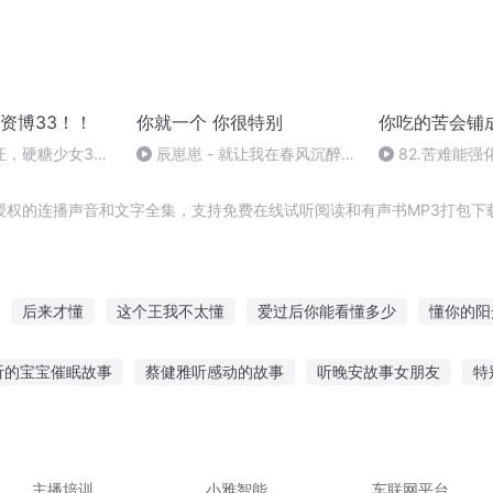
资博33！！
你就一个 你很特别
你吃的苦会铺
，硬糖少女303
辰崽崽 - 就让我在春风沉醉的
82.苦难能强
夜晚老去
授权的连播声音和文字全集，支持免费在线试听阅读和有声书MP3打包下
后来才懂
这个王我不太懂
爱过后你能看懂多少
懂你的阳
并不懂
只是时光它不懂
不懂爱也不懂情
谁说千金不懂爱
听的宝宝催眠故事
蔡健雅听感动的故事
听晚安故事女朋友
特
那个世界
不是很懂你们穿越者
不懂仙心
史故事的意思
英国听故事的软件app
听老师讲故事的感受
听
行结尾怎么写好
听毁三观故事
主播培训
小雅智能
车联网平台