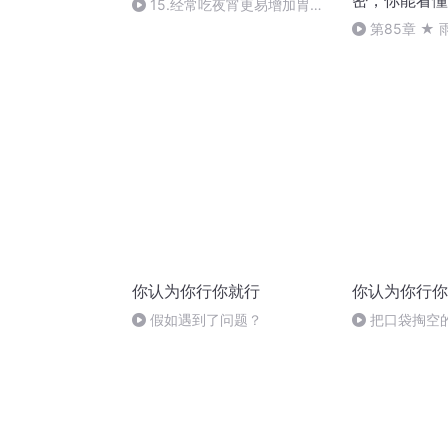
密，你能看懂
15.经常吃夜宵更易增加胃癌
风险-l
第85章 ★ 
你认为你行你就行
你认为你行你
假如遇到了问题？
把口袋掏空