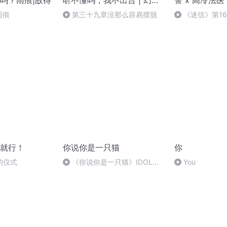
吗？雨痕|故得
听不懂吗，我不出台 | 幻想
警 x 高冷法医 
言情|虐恋|腹黑|霸道
主 | 镇魂
雨痕
第三十九章没那么容易摆脱
《迷信》第16
（完）
就行！
你说你是一只猫
你
的仪式
《你说你是一只猫》IDOL
You
GIRLS 爱朵女孩