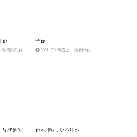
理你
予你
红除权除息的意
VOL.29 青春是一道刻骨的伤
——《悲伤逆流成河》：致我生
命里的顾森西
世界就是你
你不理财，财不理你