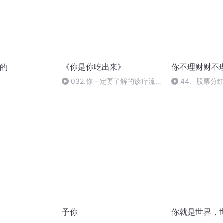
的
《你是你吃出来》
你不理财财不
032.你一定要了解的诊疗流
44、股票分
程
义
予你
你就是世界，