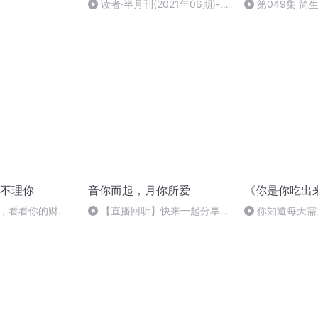
读者·半月刊(2021年06期)-节
第049集 简
选
不理你
音你而起，月你所爱
《你是你吃出
检，看看你的财务
【直播回听】快来一起分享快
你知道每天需
”
乐吧~
吗？