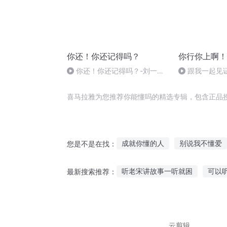
你还！你还记得吗？
你行你上啊！
你还！你还记得吗？-刘一澎
跟我一起见证
（伴奏）
成团这一刻！
喜马拉雅为您推荐你能懂吗的精选专辑，包含正品
成就你懂的人
别说我不懂爱
您是不是在找：
爱我不懂
不懂的一
爱你
听老宋讲故事一听就困
可以
最新搜索推荐：
看过本子你才懂我
你不懂得
虎爸爸故事在线听
城外听历
听宝宝讲故事小说
听故事自
云剪辑