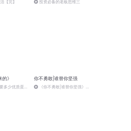
生活【完】
投资必备的老板思维三
来的》
你不勇敢|谁替你坚强
要多少优质蛋白
《你不勇敢|谁替你坚强》结
束语