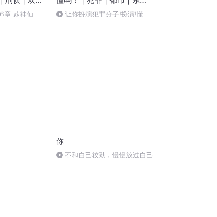
| 刑侦 | 双男
懂吗！ | 犯罪 | 都市 | 系统 |
VIP免费 | 多人有声剧
6章 苏神仙
让你扮演犯罪分子!扮演!懂
吗!-1422集 康龙的肉麻
你
不和自己较劲，慢慢放过自己