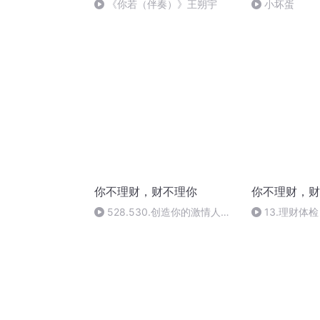
《你若（伴奏）》王朔宇
小坏蛋
你不理财，财不理你
你不理财，财
528.530.创造你的激情人生
13.理财体
（一）
是否陷入“亚健康