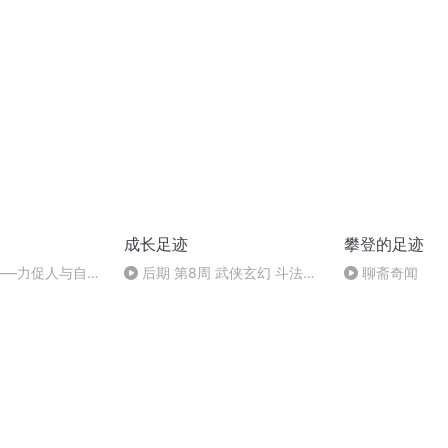
成长足迹
攀登的足迹
尔——力促人与自然
后期 第8周 武侠玄幻 斗法台
聊斋奇闻
上