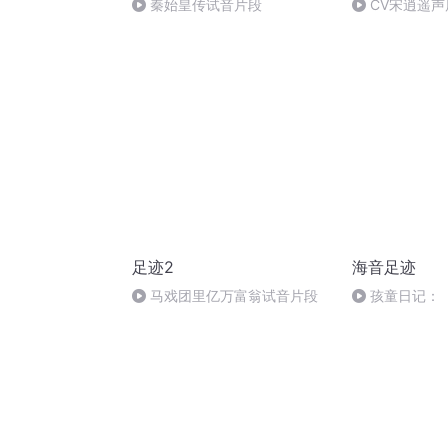
秦始皇传试音片段
CV宋逍遥声
足迹2
海音足迹
马戏团里亿万富翁试音片段
孩童日记：
后感