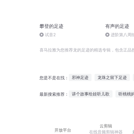
攀登的足迹
有声的足迹
试音2
进阶第八周
战队》（片段
喜马拉雅为您推荐龙的足迹的精选专辑，包含正品
邪神足迹
龙珠之留下足迹
您是不是在找：
那些混过的足迹
有家足矣
讲个故事给娃听儿歌
听桃桃
最新搜索推荐：
守护的足迹之天上人间
异界
听故事图片简单动漫图
听小
坐绿皮火车听故事
听老人说
云剪辑
开放平台
在线音频剪辑神器