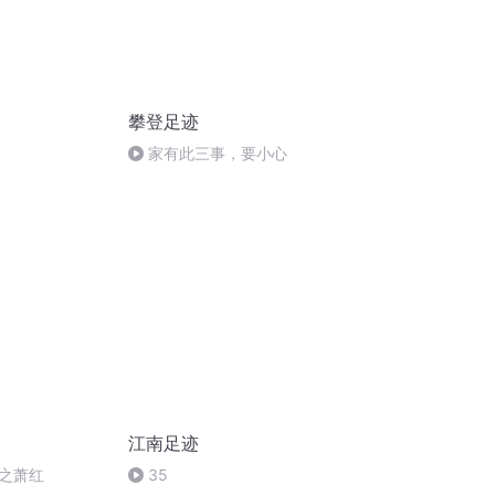
攀登足迹
家有此三事，要小心
江南足迹
之萧红
35