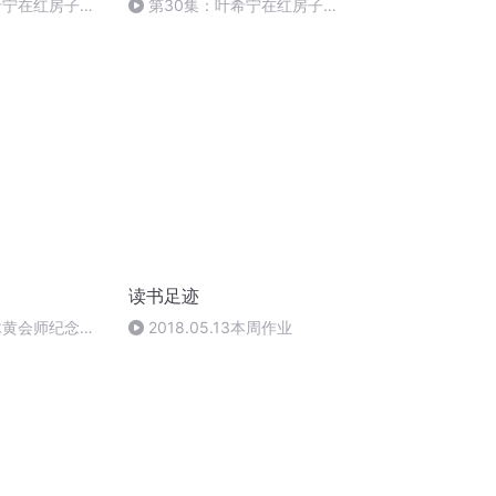
希宁在红房子与
第30集：叶希宁在红房子与
向北川成亲
读书足迹
木黄会师纪念碑
2018.05.13本周作业