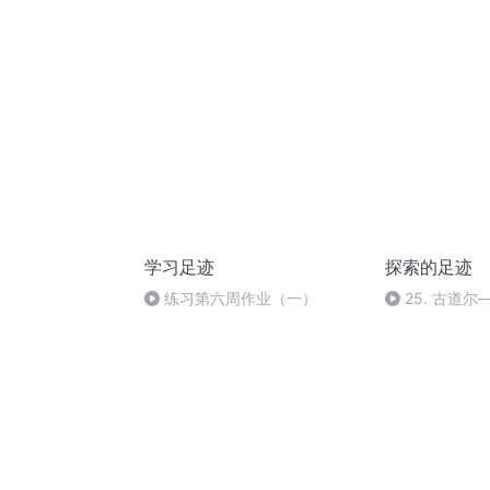
的人老了.mp3
学习足迹
探索的足迹
练习第六周作业（一）
25. 古道
的和谐