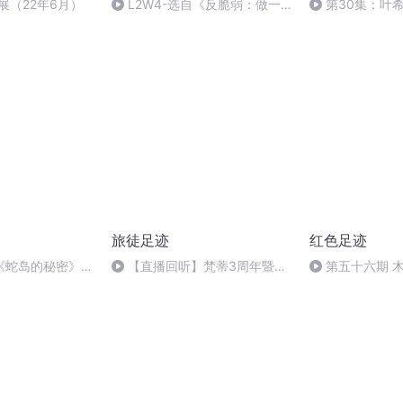
展（22年6月）
L2W4-选自《反脆弱：做一
第30集：叶
个内心强大的人》
向北川成亲
旅徒足迹
红色足迹
《蛇岛的秘密》读
【直播回听】梵蒂3周年暨生
第五十六期 
日会等你来嗨~~
主播：赵彤