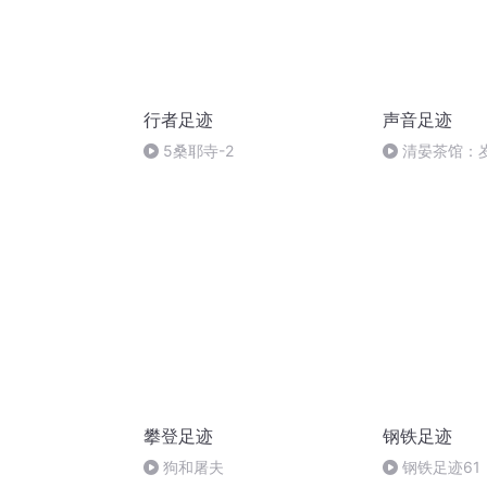
行者足迹
声音足迹
5桑耶寺-2
清晏茶馆：
攀登足迹
钢铁足迹
狗和屠夫
钢铁足迹6