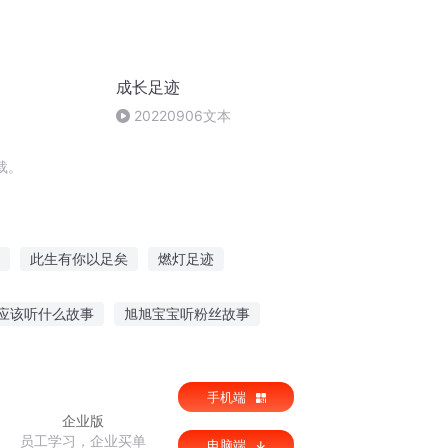
成长足迹
20220906文本
载。
此生有你以足矣
燃灯足迹
蓝白之足迹
剑帝的足迹
应该听什么故事
旭旭宝宝听粉丝故事
听故事搞笑
听当地老兵讲历史故事
手机端
企业版
员工学习，企业买单
电脑端