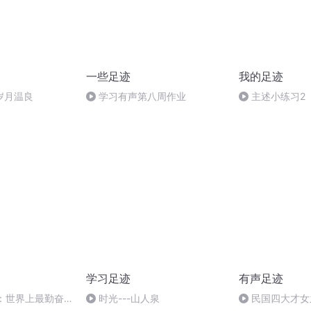
一些足迹
我的足迹
岁月温良
学习有声第八周作业
主述小练习2
学习足迹
有声足迹
1：世界上最勤奋
时光---山人泉
民国四大才女