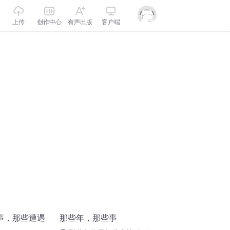
上传
创作中心
有声出版
客户端
事，那些遭遇
那些年，那些事