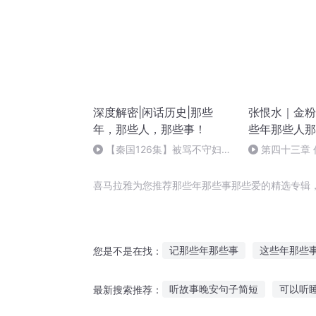
深度解密|闲话历史|那些
张恨水｜金粉
年，那些人，那些事！
些年那些人那
【秦国126集】被骂不守妇道
第四十三章
34年，宣太后牺牲名节，拔掉了
事儿
秦国后腰上的致命毒刺！
喜马拉雅为您推荐那些年那些事那些爱的精选专辑
记那些年那些事
这些年那些
您是不是在找：
过去的那些时光
那些往事那
听故事晚安句子简短
可以听
最新搜索推荐：
那些年那些事之火影行
听说