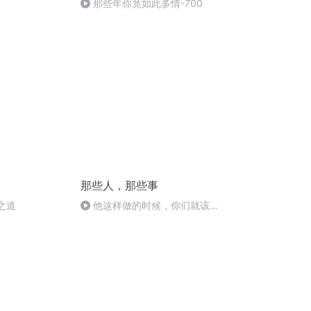
那些年你竟如此多情-700
那些人，那些事
老之道
他这样做的时候，你们就该分
手了