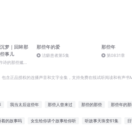
沉梦｜回眸那
那些年的爱
那些年
些事儿
洁癖患者第5集
第0831章
 作诗的那些尴尬
，包含正品授权的连播声音和文字全集，支持免费在线试听阅读和有声书M
事
我当太后这些年
那些人曾来过
那些的那些
那些年的那
些人
文家那些事儿
重生那些年那些事
那些年那些人那些爱
睡着的故事吗
女生给你讲个故事给你听
听故事天珠变61集
日
一些事
那些不是人的事儿
重生后的那些事
那些青春那些人