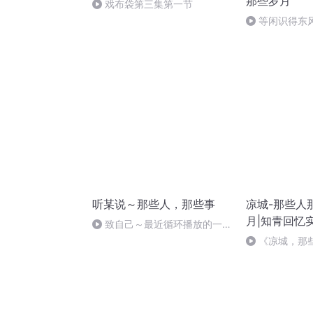
那些岁月
戏布袋第三集第一节
等闲识得东
是春
听某说～那些人，那些事
凉城-那些人
月|知青回忆
致自己～最近循环播放的一首
歌
《凉城，那
月》后记（完