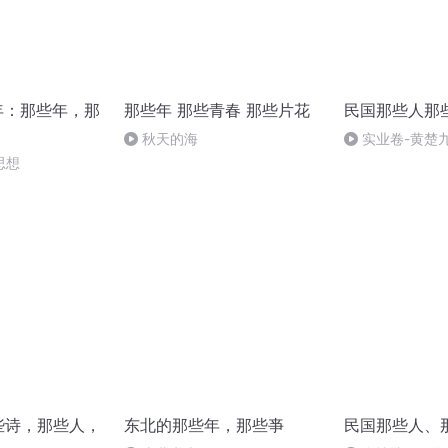
年：那些年，那
那些年 那些青春 那些片花
民国那些人那
秋天的海
实业卷-黄楚
理”的跨界人生
思想
些诗，那些人，
东北的那些年，那些亊
民国那些人、