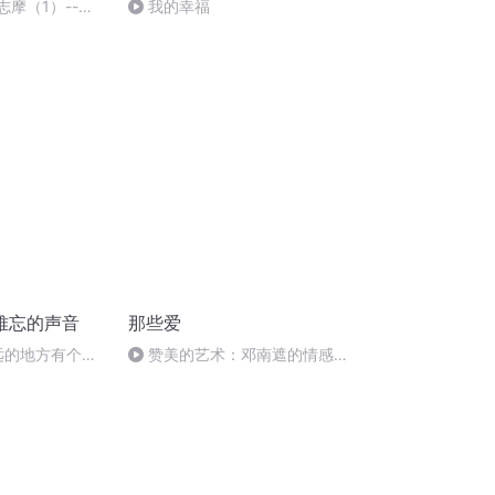
志摩（1）--无
我的幸福
难忘的声音
那些爱
很远的地方有个女
赞美的艺术：邓南遮的情感秘
利亚
诀是什么？