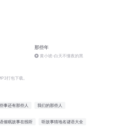
那些年
黄小琥-白天不懂夜的黑
P3打包下载。
些事还有那些人
我们的那些人
我当系统那些年
那些学生时代
语催眠故事在线听
听故事猜地名谜语大全
那些路过的青春