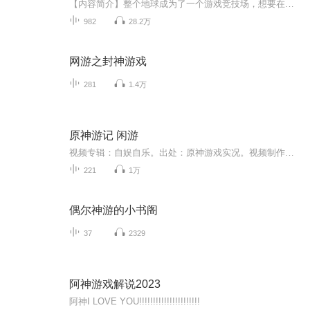
【内容简介】整个地球成为了一个游戏竞技场，想要在这残酷的末日生存下去，只有拿起手中的武器，不断的战斗，打怪升级，不断强化自己。唐天经过不懈的努力，最终推倒地球上百级最终BOOS，发现这只是打通了第一张地图而已。看唐天登顶残酷地球竞技场，带领...
982
28.2万
网游之封神游戏
281
1.4万
原神游记 闲游
视频专辑：自娱自乐。出处：原神游戏实况。视频制作：随风攸悠。（注：视频非AI合成）
221
1万
偶尔神游的小书阁
37
2329
阿神游戏解说2023
阿神I LOVE YOU!!!!!!!!!!!!!!!!!!!!!!