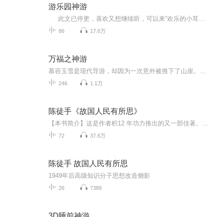
游乐园神游
此文已停更，喜欢又想继续听，可以来“欢乐的小耳朵”214950940~！ 一个帅炸天的傲娇水神、一个总想灭世但最后却打定主意和受一起认真地经营着游乐场，看着人们的喜怒哀乐的攻。游乐园有不同的活动，而每一个活动，都有着它的特殊含义，让...
86
17.6万
万福之神游
慕容玉雪是现代导游，却因为一次意外被推下了山崖。在种种机缘巧合中慕容玉雪彻底穿越了，她到了一个全新的朝代，身为导游的慕容玉雪竟然从来没有听说过。这里叫白国，是在历史上一个没有记载的历史朝代。
246
1.1万
陈徒手《故国人民有所思》
【本书简介】这是作者积12 年功力推出的又一部佳著。这里写了上世纪50 年代初至60 年代中11 位有代表性的、全国一流教授的生存处境。这11 位教授都是“天子脚下”的台风眼里人。俞平伯、王瑶、傅鹰、周培源、贺麟、马寅初、汤用彤、冯友兰、冯定诸位先生都...
72
37.6万
陈徒手 故国人民有所思
1949年后高级知识分子思想改造侧影
26
7389
3D睡前神游