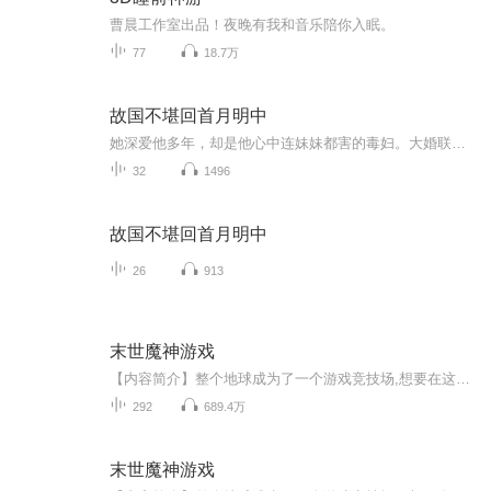
曹晨工作室出品！夜晚有我和音乐陪你入眠。
77
18.7万
故国不堪回首月明中
她深爱他多年，却是他心中连妹妹都害的毒妇。大婚联姻嫁给他，对她来说是喜事，不成想过境之时，就是大军压境之日，他掠国，毁家！让她一无所有……！看着黑云一般的军队，云飞舞泪眼问：“为什么要这么对我？”“你害死她的时候，就该知道有这样的后果！...
32
1496
故国不堪回首月明中
26
913
末世魔神游戏
【内容简介】整个地球成为了一个游戏竞技场,想要在这残酷的末日生存下去,只有拿起手中的武器,不断的战斗,打怪升级,不断强化自己。 唐天经过不懈的努力,最终推倒地球上百级最终BOOS,发现这只是打通了第一张地图而已。 看唐天登顶残酷地球竞技...
292
689.4万
末世魔神游戏