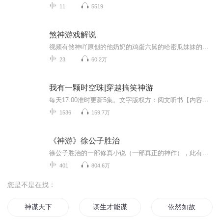
11
5519
煞神游戏解说
视频有煞神吖原创的他奶奶的鸡蛋六舅的哈密瓜妹妹的大窝瓜爷爷的大鸡腿婶婶的大葡萄妈妈的黄瓜菜爸爸的大面包三舅姥爷的大李子二婶的桃子三叔的西瓜七舅姥爷的小荔枝二舅姥爷的火龙果姑姑的猕猴桃祖爷爷的车厘子祖姥爷的大菠萝祖奶奶的大榴莲二爷的小草莓...
23
60.2万
我有一颗时空珠|穿越搞笑神游
每天17:00准时更新5集。文字版权方：阅文听书【内容简介】意外得到时空珠，可以穿越世界，是统治世界呢！还是修炼成仙呢！两个都想要怎么办？王母太过霸道，狠人太过霸气，都娶回家会不会打起来？三清功法各有特点，哪个最适合自己，要不先一起修炼试试！...
1536
159.7万
《神游》徐公子胜治
徐公子胜治的一部修真小说（一部真正的神作），此有声专辑纯粹因个人业余播音爱好使然，也是想通过我的播讲，让更多的听友能够接触、了解、喜爱上作家——徐公子胜治的文学作品，我绝不会将此专辑用于商业用途。向作者——徐公子致敬！也请各位听友监督。
401
804.6万
您是不是在找：
神谋天下
谋生才能谋爱
依然如故