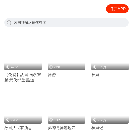
打开APP
故国神游之德然有谋
4285
8661
1.6万
【免费】故国神游|穿
神游
神游
越|武侠衍生|黑道
4964
3127
4.9万
故国人民有所思
孙德龙神游地穴
神游记