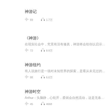
神游记
69
1.7万
《神游》
在现实社会中，究竟有没有修真，神游将会给你以启示。其中也有深刻的哲理，能引人深思。是一本不流行的修真小说，一本比较哲学的小说，一本可以给修真者以启示的小说。 世上到底有没有神仙？神仙住在哪里？你是想做一个平凡的人，还是想做一个无比强大的猴...
72
8.9万
神游纽约
有人说旅行是一场对未知世界的探索，是看从未见过的风景，希望我的声音能陪伴你体验到不一样的人生
88
6.6万
神游时空
Arthur：头脑静，心轮开，爱就会自然流动，这是无条件快乐的源泉！
45
4668