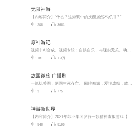
无限神游
【内容简介】“什么？这游戏中的技能居然不好用？”——没关系，咱自创的本领已经足够快乐的玩耍了！“什么？这游戏中的反派太过逆天？”——没关系，咱请来的帮手，已经足够吊打！“什么？这游戏竟是一场关乎世界存亡的赌约？”——没关系，实际上咱也是...
208
3681
原神游记
视频非AI合成。视频专辑：自娱自乐，与现实无关。动画：原神游戏声音：原神/其他视频制作：随风攸悠（二次创作）（注：歌曲及音乐里不和谐的“打敲乐器”之声非本人添加进去，是在收集素材时就已经出现在里面了！）【悠悠感悟】悠悠岁月，时光如梭；遵循自...
181
1.3万
故国微殇 广播剧
一纸机关图，两国生死存亡。 回眸倾城，爱恨成痴，故国覆灭，生死浮沉。 若不能了恩怨，只求共归尘。 故国微殇 广播剧 第一期 SC Staff: 工种： 圈名： 社团： 编/策 南执羽 南城广播剧社 导演 馥雪 后期 陆玖玥 美工(剧/ED) 淡叶 宣传 糖炒...
3
775
神游新世界
【内容简介】2021年菲亚集团发行一款精神虚拟游戏【神游】，神游是一款没有攻略，玩家随意的游戏，地图不计其数，副本不计其数，玩家请自行探索。玉溪茗一个没有任何经验的小白，因为被自己的小姨赶出家门，为了赚钱无奈进了游戏，发现自己却爱上了神游，...
548
8195