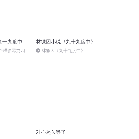
九十九度中
林徽因小说《九十九度中》
中·模影零篇四
林徽因《九十九度中》
（13）
对不起久等了