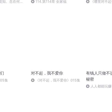
动觉知。念在何
114.第114章 全家福
《哪里对不起
们
对不起，我不爱你
有钱人只做不
秘密
05集
《对不起，我不爱你》015集
人人都能玩赚