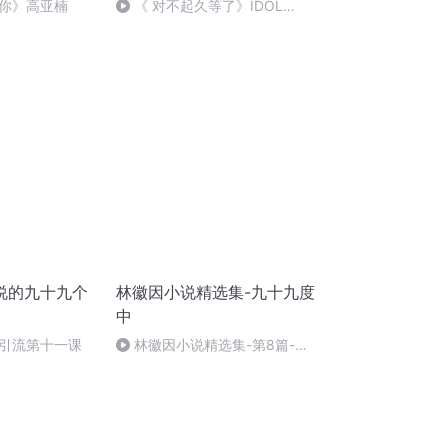
你》高亚楠
《 对不起久等了》IDOL
GIRLS 爱朵女孩
说的九十九个
林徽因小说精选集-九十九度
中
引流第十一课
林徽因小说精选集-第8篇-梅
真同他们-23（完结）