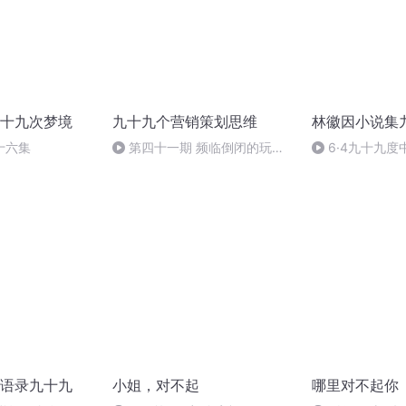
十九次梦境
九十九个营销策划思维
林徽因小说集
十六集
第四十一期 频临倒闭的玩具
6·4九十九度
厂是如何快速打开市场的？
——绣绣
语录九十九
小姐，对不起
哪里对不起你