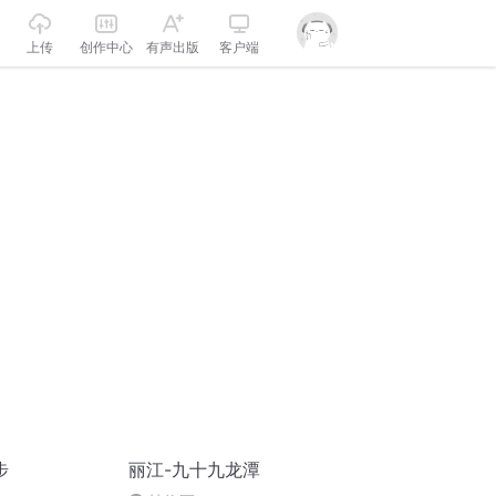
上传
创作中心
有声出版
客户端
步
丽江-九十九龙潭