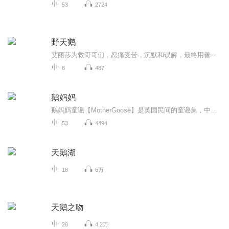
53
2724
野天鹅
艾丽莎为救哥哥们，忍痛受苦，沉默和误解，最终用善良与坚持战胜邪恶，迎来团圆
8
487
鹅妈妈
鹅妈妈童谣【MotherGoose】是英国民间的童谣集，中译为鹅妈妈童谣集。这些民间童谣在英国流传时间相当久，有的长达数百年，总数约有八百多首，内容典雅，有幽默故事、游戏歌曲、儿歌、谜语、催眠曲、字母歌、数数歌、绕口令、动物歌等，英国人称其为 Nursery Rhymes【儿歌】，美国人称其为 Mother Goose【鹅妈妈童谣】，是英、美人士从孩童时代就耳熟能详的儿歌。 鹅妈妈童谣的起源 对于鹅妈妈童谣流传的时间众说纷纭，无法确切定论。一般有两种说法，第一是源自法国作家CharlesPerrault在 1697 年写的故事集 Contes de ma mère l'Oye(Tales of My Mother Goose），之后由英国人收集编辑而成。不过也有十四世纪就出现的说法。因为大部分的歌词为了顺口的缘故，句末都会押韵，而有些字随着时代不同会有不同发音。所以有人发现，某某歌的歌词如果要押韵的话，应该用十四世纪的发音才对，因此就有从十四世纪开始流传的说法。
53
4494
天鹅湖
18
6万
天鹅之吻
28
4.2万