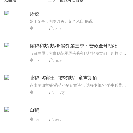
居生活
二季：拯救奇怪食物
鹅说
始于文字，包罗万象。文本来自 鹅说
7
219
懂鹅和鹅 鹅和懂鹅 第三季：营救全球动物
节目主题：大白鹅范丞丞毛毛和他的好朋友们一起救动物。更新频率：每周一一集本故事我原创，版权所有 | 禁止未经授权搬运、改编、商用 | 转载需联系监护人授权
14
4503
咏鹅 骆宾王（鹅鹅鹅）童声朗诵
点击专辑主播“萌萌小猪背古诗”，选择专辑“小学生必背古诗词 童声朗诵”收听完整专辑！小学生必背古诗词，不断更新中，坚持就是胜利！！！萌萌小猪，一名一年级的小盆友，喜欢摇头晃脑，萌萌哒天天背诵古诗给你听。来听我的完整专辑吧《咏鹅》...
1
17.2万
白鹅
21
896