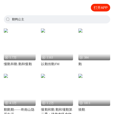
打开APP
鹅鸭公主
1.7万
1163
384
懂鹅和鹅 鹅和懂鹅
以鹅传鹅FM
鹅
4.3万
1.2万
1811
鹅鹅鹅——终南山隐
懂鹅和鹅 鹅和懂鹅第
骑鹅