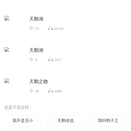
天鹅湖
21
64.6万
天鹅湖
9
1677
天鹅之吻
28
1009
您是不是在找：
我不是丑小鸭
天鹅传说
我叫鸭子之悲剧人