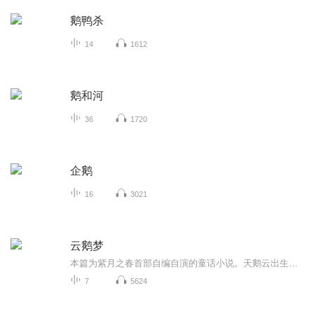
鹅鸭杀
14
1612
鹅和河
36
1720
企鹅
16
3021
云鹅梦
本篇为紫月之春首部自编自演的童话小说。天鹅云出生在家鹅群里，在亲情与自由之间徘徊。她历经磨难，终得重生。
7
5624