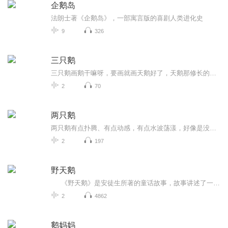
企鹅岛
法朗士著《企鹅岛》，一部寓言版的喜剧人类进化史
9
326
三只鹅
三只鹅画鹅干嘛呀，要画就画天鹅好了，天鹅那修长的脖子与略显肥硕的身体，煞是好看哦。但是，“鹅，鹅，鹅，曲项向天歌，白毛浮绿水，红掌拨清波。”一个稚嫩的声音把这首诗传到我的耳朵里，那就顺势而为吧，所以就此画了三只鹅，借助三只鹅的符号，强调...
2
70
两只鹅
两只鹅有点扑腾、有点动感，有点水波荡漾，好像是没头脑与不高兴，他俩……要么有趣、要么生动、要么有新意、要么有特点，剩下来就是随意了。能很随意的画画也是一种难能可贵的绘画状态，有的人画之前左思右想，动笔了又瞻前顾后，想画好成了思想包袱，因...
2
197
野天鹅
《野天鹅》是安徒生所著的童话故事，故事讲述了一场善与恶的斗争。主人公艾丽莎是个柔弱的女子，但她却战胜了比她强大得多、有权有势的王后和主教，救出了被王后的魔法变成天鹅的11位哥哥。她可以成功靠的是她的勇气、决心和毅力。面对荨麻的刺痛...
2
4862
鹅妈妈