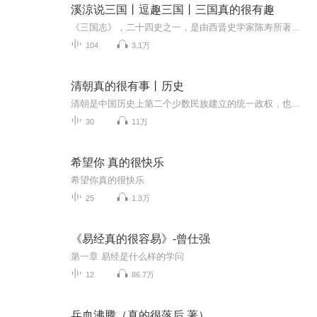
溪涼说三国丨逗趣三国丨三国真的很有趣
《三国志》，二十四史之一，是由西晋史学家陈寿所著，记载中国三国时期的曹魏、蜀汉、东吴纪传体断代史，是二十四史中评价最高的“前四史”之一。 [1]当时魏、吴两国已有史书，如官修的王沈《魏书》、私撰的鱼豢《魏略》、官修的韦昭《吴书》，此三书当是...
104
3.1万
清朝真的很有事丨历史
清朝是中国历史上第二个少数民族建立的统一政权，也是中国最后一个封建帝国，对中国历史产生了深远影响。公元1644年，李自成率领大顺军攻陷北京，崇祯帝在景山自杀殉国。驻守山海关的明将吴三桂降清，多尔衮指挥八旗兵，兼程入关，击败大顺军，进占北京。...
30
11万
希望你 真的很快乐
希望你真的很快乐
25
1.3万
《易经真的很容易》-曾仕强
第一章 易经是什么样的学问
12
86.7万
兵血沸腾（真的很落后 著）