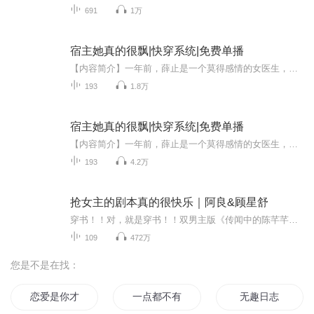
691
1万
宿主她真的很飘|快穿系统|免费单播
【内容简介】一年前，薛止是一个莫得感情的女医生，她不仅被男友绿，还被同事诟病是个不会笑的面瘫。一年后，有个西装笔挺长相绝美的极品男人出现在医院，他修长白皙的手指轻轻叩着桌面， “你们这儿有...声明：本专辑为免费有声小说，为主播锻炼演播能...
193
1.8万
宿主她真的很飘|快穿系统|免费单播
【内容简介】一年前，薛止是一个莫得感情的女医生，她不仅被男友绿，还被同事诟病是个不会笑的面瘫。一年后，有个西装笔挺长相绝美的极品男人出现在医院，他修长白皙的手指轻轻叩着桌面， “你们这儿有...声明：本专辑为免费有声小说，为主播锻炼演播能...
193
4.2万
抢女主的剧本真的很快乐｜阿良&顾星舒
穿书！！对，就是穿书！！双男主版《传闻中的陈芊芊》VIP免费听！！【故事简介】什么什么什么？穿进了自己最喜欢的小说里？如果不能看自己的CP谈甜甜的恋爱，还有什么意义？！！！为什么男主你不对女主一见倾心了？为什么男主你不和女主谈情说爱，反而跑来...
109
472万
您是不是在找：
恋爱是你才有趣
一点都不有趣的世界
无趣日志