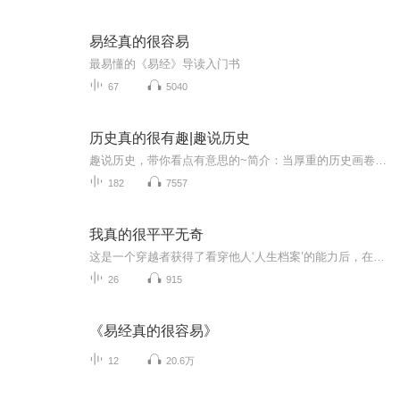
易经真的很容易
最易懂的《易经》导读入门书
67
5040
历史真的很有趣|趣说历史
趣说历史，带你看点有意思的~简介：当厚重的历史画卷在声音中徐徐展开，一场奇妙的时光之旅就此启程。在“历史真的很有趣”这个有声专辑里，历史不再是课本上枯燥的文字和年代数字，而是一个个鲜活生动、充满魅力的故事。我们将带你穿越千年岁月，领略不同...
182
7557
我真的很平平无奇
这是一个穿越者获得了看穿他人‘人生档案’的能力后，在玄幻世界冒充天机神算的故事。 本书又名：《我真不是灾厄大师》、《混在异界的我只想好吃懒做》、《女朋友是圣女是种什么体验》，《我真的很平平无奇》、《我把异界打造成了洪荒世界》等等等。
26
915
《易经真的很容易》
12
20.6万