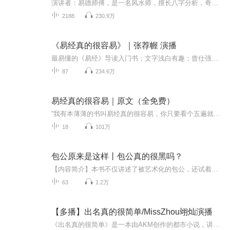
演讲者：易德师傅，是一名风水师，擅长八字分析，奇门遁甲测算，居家风水勘察。同名 龚-钟-好：易师傅国学讲坛联系方式：九九七九零六九九什么是迷信?《易经》绝对不是迷信!看曾仕强教授的《易经真的很容易》，你就能深刻体会到，迷信是后人强加给《易经》...
2188
230.9万
《易经真的很容易》｜张荐幄 演播
最易懂的《易经》导读入门书；文字浅白有趣；曾仕强、刘君政教授著主播：张荐幄 特别录制背景音乐《从远古到开创华夏世纪》
87
234.6万
易经真的很容易｜原文（全免费）
“我有本薄薄的书叫易经真的很容易，你只要看个五遍就懂了。”—曾仕强
18
101万
包公原来是这样丨包公真的很黑吗？
【内容简介】本书不仅讲述了被艺术化的包公，还试着还原历史中的包公。在真真假假的故事和资料中，作者去粗取精，去伪存真，为我们展现了更立体、更真实的包公形象。包公其实是一个白面书生；他只做了一年半的开封府尹，更多的时间是在管财政；现实中的他也有徇私护短、刚愎自用的一面……阅读本书，我们会认识一个不一样的包公。【作者简介】 李开周，1980年生于河南开封，南方都市报专栏作家，先后在各大电视台主讲宋朝文化，出版《武侠物理》《武侠化学》《摆一桌绝妙的宋朝茶席》《吃一场有趣的宋朝饭局》《过一个欢乐的宋朝新年》等二十余部专著，有作品入选台湾地区中学语文教材。【主播简介】半条鱼儿
63
1.2万
【多播】出名真的很简单/MissZhou翊灿演播
《出名真的很简单》是一本由AKM创作的都市小说，讲述了主角郝多鱼在暑假期间与儿子随意拍摄的几个小视频意外走红，从而开启了一段不同寻常的成名之路。这本书以幽默诙谐的笔触探讨了在现代社会中，如何通过网络平台迅速获得名气和关注。书中通过主角的经历...