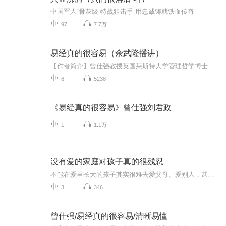
中国军人“骨灰级”特战狙击手 用忠诚铸就铁血传奇
97
7.7万
易经真的很容易（余武隆播讲）
【作者简介】曾仕强教授英国莱斯特大学管理哲学博士，人类自救协会理事长，新人类文明文教基金会董事长，台湾交通大学教授，台湾师范大学教授，台湾兴国管理学院首任校长。著有《中国管理哲学》、《中国式管理》、《大易管理》、《如何在36岁以前成功》、...
6
5238
《易经真的很容易》曾仕强刘君政
1
1.1万
没有爱的家庭对孩子真的很残忍
不能在爱里长大的孩子其实很难去爱父母、爱别人，甚至，他们都不懂如何爱自己。
3
346
曾仕强/易经真的很容易/清晰易懂