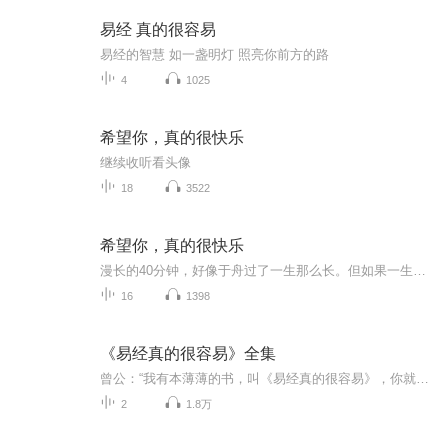
易经 真的很容易
易经的智慧 如一盏明灯 照亮你前方的路
4
1025
希望你，真的很快乐
继续收听看头像
18
3522
希望你，真的很快乐
漫长的40分钟，好像于舟过了一生那么长。但如果一生只有这么长的话,用来爱苏唱又实在太短。
16
1398
《易经真的很容易》全集
曾公：“我有本薄薄的书，叫《易经真的很容易》，你就要看五遍，后边都懂了，因为以前没有铺垫，以前没有这个基础，那我是劝各位，你越早读易经，你受用的时间越长，易经真的很容易。这本书不是pian人的，这本书就是你再看不懂易经，你都进得了易经。”
2
1.8万