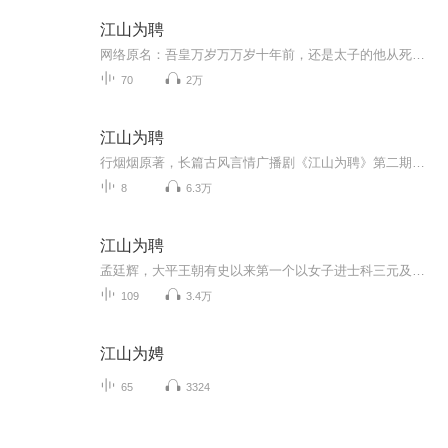
江山为聘
网络原名：吾皇万岁万万岁十年前，还是太子的他从死人堆里救出她， 因为他的一句话，她寒窗苦读十年，成为大平王朝首个三元及第入翰林院的女官。她在朝中为人圆滑、行事狠辣，被冠以奸佞之名也不在乎，只求能够为他固江山养百姓，助他名留青史万人敬仰。她算尽一切，却万万没有算到，他竟会以半壁江山为聘，来换她倾付真心……“我若动情，天地可鉴，江山天下是为证。孟廷辉，你可听清了？”“唯恐上不得流芳千古，臣何惧遗臭万年……愿只愿——吾皇万岁！万岁！万万岁！”
70
2万
江山为聘
行烟烟原著，长篇古风言情广播剧《江山为聘》第二期【执子入局】STAFF:策导:七濑薰编剧:六只渔【KA.U】后期:凌檬【忆语】美工:爪粽【KA.U】宣传:旧辞【御】CAST:英寡:魅影之声【翼之声】孟廷辉:七濑薰沈知礼:枫刹若舞【律之流声】沈知书:思无邪【声色留香...
8
6.3万
江山为聘
孟廷辉，大平王朝有史以来第一个以女子进士科三元及第入翰林院的奇女子。十年前的她被他从死人堆里救出来，蓬头垢面口齿不清。十年后的她才学满腹、冠盖众人，于女子进士科上大放异彩，成为了朝中二十余年来 最令人瞩目的女官。 她处事圆滑，心机多端，为了往上爬而不择手段，视飞黄腾达为人生第一目标，数年来从一个小小的正六品翰林院修撰一路升为与诸多老臣平起平坐的参知政事，被朝中清议冠以奸佞之名而不在乎，行事苛酷阴狠、对人不留余地，令一朝上下人人畏恶，可却没有一个人懂得她这么多年是如何过来的，更没有一个人知晓她心里究竟想的是什么。 那一个龙座高高在上，那一个男人聛睨天下，她心甘情愿地伏在他座下，看他固江山，看他养百姓，看他治太平，看他一步步成为大平王朝有史以来最强悍的一个帝王。当年他救了她，现如今她报答他，就算是成为他一世帝业的垫脚石也无怨无悔，可她算尽了一切，却唯独没有算到，其实他也爱着她。 一个是尽享天下盛名的英明雄主，一个是背负千古骂名的奸佞之臣，他们的情路注定布满荆棘……
109
3.4万
江山为娉
65
3324