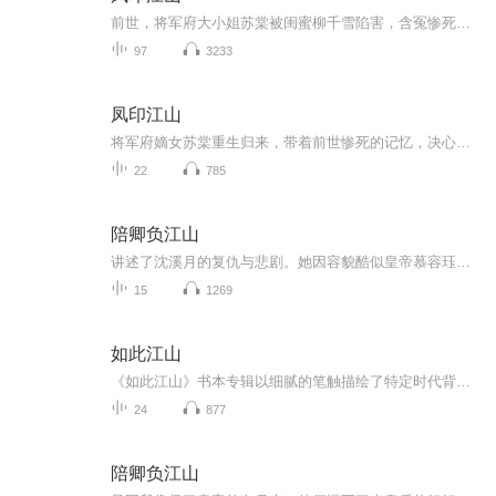
前世，将军府大小姐苏棠被闺蜜柳千雪陷害，含冤惨死，满心不甘地闭上双眼。 重生归来，苏棠带着前世的记忆和仇恨，发誓要让那些负她之人付出惨痛代价。复仇之路困难重重，每一步都暗藏凶险，但她凭借着过人的胆识和智慧，在波谲云诡的局势中逐渐站稳脚跟。...
97
3233
凤印江山
将军府嫡女苏棠重生归来，带着前世惨死的记忆，决心改写命运。面对闺蜜柳千雪的伪善算计、太后的步步紧逼，以及凤印背后的惊天秘辛，她不再是任人拿捏的软柿子。她盘活情报网 “玉棋局”，掌控军需命脉，联结旧部与镇北王萧衍，于朝堂暗涌、家族危机中步步...
22
785
陪卿负江山
讲述了沈溪月的复仇与悲剧。她因容貌酷似皇帝慕容珏的白月光，被卷入宫廷阴谋。姐姐沈溪锦为护她而死，未婚夫裴初阳被诬陷流放，沈溪月与永安侯顾宇琛合谋复仇，成为皇后并毒杀慕容珏。顾宇琛篡位后，沈溪月被封为皇后，但裴初阳带领复国军攻入京城，沈溪...
15
1269
如此江山
《如此江山》书本专辑以细腻的笔触描绘了特定时代背景下的人物命运与情感纠葛。故事中，爱情的三角关系复杂而动人，展现出人性的挣扎与抉择。精美的装帧与插画，增添了艺术魅力。带你领略那个时代的历史风貌与文化韵味，是一部值得品味与收藏的文学佳作。
24
877
陪卿负江山