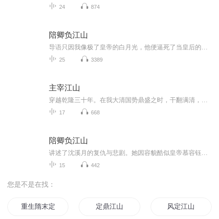
24
874
陪卿负江山
导语只因我像极了皇帝的白月光，他便逼死了当皇后的姐姐，将我的未婚夫发配充军……他竟还要封我为新后大婚当夜，我满意的看着宫中的大火，宫外喊杀声四起我幽幽的说“皇上，今晚臣妾侍奉的还满意吗，这份大礼还请皇上笑纳…..哈哈”
25
3389
主宰江山
穿越乾隆三十年。在我大清国势鼎盛之时，干翻满清，干翻乾隆只是一个前提。向外，对外，用手中的剑给亿万华夏子民扩展更大的生存空间才是主题。煌煌华夏五千载，脚步只流连在东亚一隅，这是每一个穿越者的痛！一只黄色的大手从东亚的天空中
17
668
陪卿负江山
讲述了沈溪月的复仇与悲剧。她因容貌酷似皇帝慕容钰的白月光，被卷入宫廷阴谋。姐姐沈溪锦为护她而死，未婚夫裴初阳被诬陷流放，沈溪月与永安侯顾宇琛合谋复仇，成为皇后并毒杀慕容钰。顾宇琛篡位后，沈溪月被封为皇后，但裴初阳带领复国军攻入京城，沈溪...
15
442
您是不是在找：
重生隋末定江山
定鼎江山
风定江山