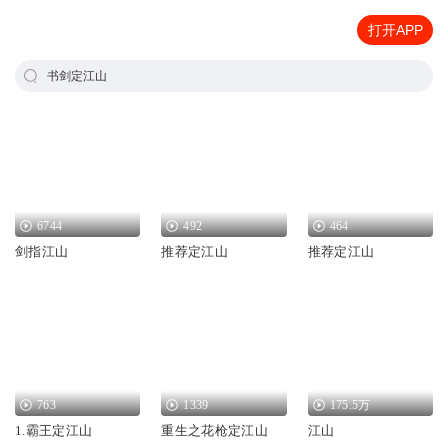
打开APP
书剑定江山
6744
492
464
剑指江山
推荐定江山
推荐定江山
763
1339
175.5万
1.霸王定江山
重生之花枪定江山
江山