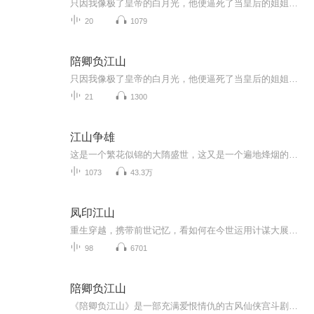
只因我像极了皇帝的白月光，他便逼死了当皇后的姐姐，将我的未婚夫发配充军……他竟还要封我为新后大婚当夜，我满意的看中宫中的大火，宫外喊杀声四起我幽幽的说“皇上，今晚臣妾侍奉的还满意吗，这份大礼还请皇上笑纳…..哈哈”
20
1079
陪卿负江山
只因我像极了皇帝的白月光，他便逼死了当皇后的姐姐，将我的未婚夫发配充军……他竟还要封我为新后大婚当夜，我满意的看中宫中的大火，宫外喊杀声四起我幽幽的说“皇上，今晚臣妾侍奉的还满意吗，这份大礼还请皇上笑纳…..哈哈”
21
1300
江山争雄
这是一个繁花似锦的大隋盛世，这又是一个遍地烽烟的峥嵘时代。才子佳人，红袖游侠，诗词歌赋，剑胆琴心。杨素、高颖、裴矩、虞世基、宇文述、李穆，朝堂暗斗，门阀漩涡……李密、窦建德、杜伏威、王世充、刘武周、梁师都、萧铣，豪雄林立。隋失天下，大争乱世，谁能定鼎乾坤，执掌社稷？白马银枪罗昭云，带你走入那波澜壮阔的隋末时代！
1073
43.3万
凤印江山
重生穿越，携带前世记忆，看如何在今世运用计谋大展宏图
98
6701
陪卿负江山
《陪卿负江山》是一部充满爱恨情仇的古风仙侠宫斗剧，故事围绕着女主沈溪月展开。她因与皇帝慕容珏心中的白月光极为相似，被迫卷入宫廷权谋的漩涡。姐姐为护她周全，不惜跪求皇帝赐婚，却因此郁郁而终；心上人裴初阳因皇帝的嫉妒被诬陷通敌叛国，最终流放...