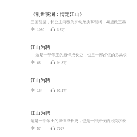
《乱世薇澜：情定江山》
三国乱世，长公主尚薇为护幼弟执掌朝纲，与摄政王墨澜针锋相对。二人深陷权谋战场，从强势纠缠到爱恨交织，历经生死终并肩破局。看透皇权虚妄，弃江山、卸枷锁，携手天涯，谱写乱世倾城绝恋。
1060
3.6万
江山为聘
这是一部帝王的彪悍成长史，也是一部奸佞的另类求爱史。 孟大人。 朝中上下人人畏恶的孟大人。 当年因成为首个能入翰林院的女进士而闻名全天下的——孟大人。 希意谀上的孟大人，苛酷阴狠的孟大人，无人肯娶的孟大人……她在龙...
65
94.3万
江山为聘
184
92.1万
江山为聘
这是一部帝王的彪悍成长史，也是一部奸佞的另类求爱史，这本包含谋略，治国，平天下的大智慧，也有儿女情长的温柔，值得一看哦，每天至少更2集
57
7567