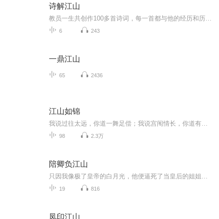
诗解江山
教员一生共创作100多首诗词，每一首都与他的经历和历史密不可分。对于初出茅庐的我来说，他老人家的伟大与胸襟用千言万语都无法描述，实在太想把他老人家更多的诗词展现给更多的有志之士，想了很多的方法，写了很多的文案…最后，我发现…无论何种方式都无...
6
243
一鼎江山
65
2436
江山如锦
我说过往太远，你道一舞足偿；我说宫闱情长，你道有舞有琴，一世逍遥。一年之前，他所有的目光就都给了那个沉默的司花谢棋，她的沉闷，她的温驯，她的七窍心思，她的阴谋诡计和蓄意接近，他着了魔一样地饲养着随时会噬主的她。后来，她忽然失忆，性格大改，他逼自己不去中她的圈套，对她冷眼以待，只为看清她到底有什么目的……可是这个失了记忆的她，却开始把自己最柔软的要害送到他的手里，她无条件地信任着他、讨好着他。
98
2.3万
陪卿负江山
只因我像极了皇帝的白月光，他便逼死了当皇后的姐姐，将我的未婚夫发配充军......他竟还要封我为新后大婚当夜，我满意的看中宫中的大火，宫外喊杀声四起我幽幽的说“皇上,今晚臣妾侍奉的还满意吗,这份大礼还请皇上笑纳.....哈哈”
19
816
凤印江山