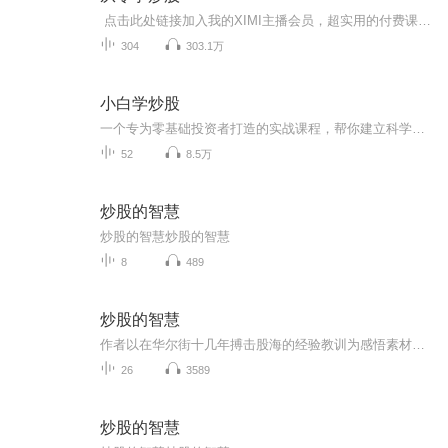
点击此处链接加入我的XIMI主播会员，超实用的付费课程等你学，还能与我近距离互动交流！学习我的选股思路，相信你一样可以成为韭菜收割机！（节目已登记版权，未经允许不得用于商业用途，如有侵权，将追究法律责任！）从零开始由简入繁循序渐进传授股票...
304
303.1万
小白学炒股
一个专为零基础投资者打造的实战课程，帮你建立科学投资体系，在市场中稳健积累正收益，新手上路必听的入门课程！我是寒梅，欢迎与我微交流 DD19771109
52
8.5万
炒股的智慧
炒股的智慧炒股的智慧
8
489
炒股的智慧
作者以在华尔街十几年搏击股海的经验教训为感悟素材，在研读了西方几百年来所有的炒股名著和炒股大师传记的基础上，对如何在股市盈利最基本，最重要的问题进行了深入的思考和探索。
26
3589
炒股的智慧