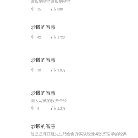
炒股的智慧炒股的智慧
15
898
炒股的智慧
42
1728
炒股的智慧
30
9.9万
炒股的智慧
国人写就的投资圣经
9
1.3万
炒股的智慧
这是是陈江廷先生结合自身实战经验与投资哲学的经典之作。书中没有复杂的公式或炫技的理论，而是以通俗易懂的语言拆解炒股核心逻辑，从心态把控、风险认知到市场规律，将投资智慧融入具体案例，既适合新手建立基础认知，也能让有经验的投资者反思操作误区...