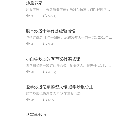
炒股养家
炒股养家——著名游资养家心法难以悟道，何以解忧？只渡有缘人！炒股需要冷静！坚定信心，踏实向前！沉心静气，学会控仓，学会冷静，学会建立体系！努力，自律，耐心！把握入场时机！
93
525.4万
股市炒股十年修炼经验感悟
弹指红颜老,十年一瞬间。从2005年大牛市开启到2015年的急熊谢幕,不觉间我又老了十岁,岁月催人老呀。技术投资者喜欢收市后复盘,我作为价值投资者也喜欢复盘,只是我的复盘不是以日为单位,我复的是近五年近十年甚至是半辈子的盘。 九零年开始接触投资,所谓接触投资,其实也只是很偶然的一个机会看了一本书,就此改写了我的一生。这本书是介绍复利投资的,全本书核心就讲了一条复利次方公式：Y=X^n。然后就开始举例子某某某持有某某股票多少年后成为了千万富翁的故事。以今日的眼光来看,这本书写得相当简陋,但这是九零年呀,对我来说,当时是一束智慧强光照射在我身上,每个脑细胞都大张,令我突然打开了看这个世界的视野。 大概记得书中举列是这样,每年投入一千元,每年收益10%,50年后复利是超过100万！当时胸无大志的我,觉得这一百万已经是天文数字,非常知足。假如你寿命足够长,还能复利到一千万！ 从此以后,我就已经规划好我的人生路线：努力工作,每月的工资投资股票！这就是我投资生涯简陋的开端,我就是一张白纸,没有要成为亿万富翁的雄心,甚至没有年赚20%复利欲望。根本不认为巴菲特,根本也没有价值不价值的投资一说,就是知道每月收入节约买股票,幻想五十年后可以有百万家财退休。虽然此书写得简陋,却命中了两个关键点：一是10%的年收益率,二是买入长期稳定的大公司
4
9540
小白学炒股的30节必修实战课
国内知名的一线财经评论员，投资达人。曾担任 CCTV-2、厦门卫视、上海第一财经等知名卫视财经特邀嘉宾。主要业绩：获 2014 年《中国财经风云榜》“中国投资好导师”；近30余年实盘交易经验、连续挖掘翻倍收益个股；2010 年至今准确判断多空点位，利用金融...
31
35.7万
退学炒股亿级游资大佬|退学炒股心法
退学炒股亿级游资大佬|退学炒股心法
34
5377
从零学炒股