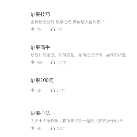
炒股技巧
各种炒股技巧,股票心经,带你进入盈利模式
79
1万
炒股高手
炒股如何选股、如何看盘、如何把握行情、如何分析股价走势、何时买入、何时卖出等等问题，是每个炒股的人都面临的，却又难以找到标准答案的问题，关注我，给你分析炒股高手、交易大师的操盘方法，听了以后你一定会有收获。
403
12.9万
炒股100问
19
1.4万
炒股心法
为便于大家收听，将原来混杂一起的《股票操作心法》专辑中有关炒股的节目单列出来，独立成为专辑。和原来的专辑顺序不一样，另外最早录制的几期节目声音质量不好，请大家见谅。
48
3.8万