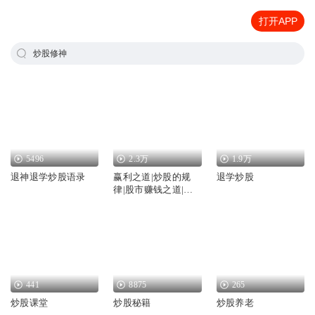
打开APP
炒股修神
5496
2.3万
1.9万
退神退学炒股语录
赢利之道|炒股的规
退学炒股
律|股市赚钱之道|炒
股是一场修行
441
8875
265
炒股课堂
炒股秘籍
炒股养老