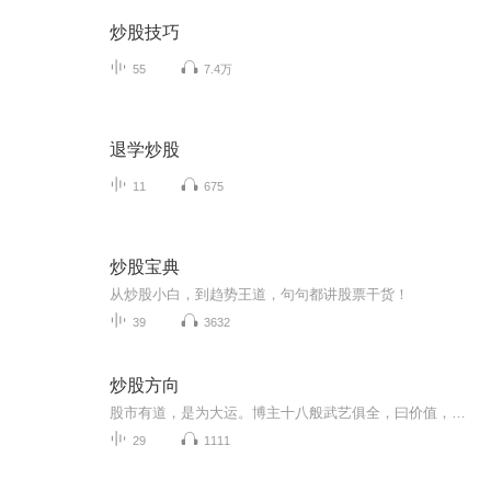
炒股技巧
55
7.4万
退学炒股
11
675
炒股宝典
从炒股小白，到趋势王道，句句都讲股票干货！
39
3632
炒股方向
股市有道，是为大运。博主十八般武艺俱全，曰价值，波浪，缠论，水池，天网，徐行（节奏），量价，分时，裸k。。。。和我一起股市飞翔吧
29
1111