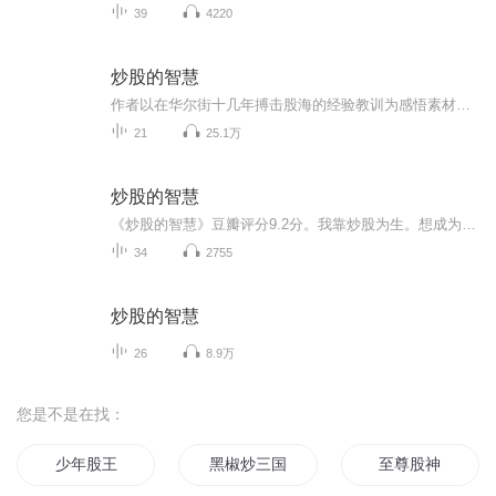
39
4220
炒股的智慧
作者以在华尔街十几年搏击股海的经验教训为感悟素材，在研读了西方炒股巨著《股市趋势技术分析》和炒股大师传记的基础上，对如何在股市中盈利最基本、最重要的问题进行了深入思考和探索。
21
25.1万
炒股的智慧
《炒股的智慧》豆瓣评分9.2分。我靠炒股为生。想成为炒股专家，你需要专心致志、废寝忘食地学习和实践。这和成为其他行业专家的要求并无两样。要想成功，聪明、努力、经验和运气缺一不可。运气往往偏爱努力的人，而不是聪明的人。
34
2755
炒股的智慧
26
8.9万
您是不是在找：
少年股王
黑椒炒三国
至尊股神