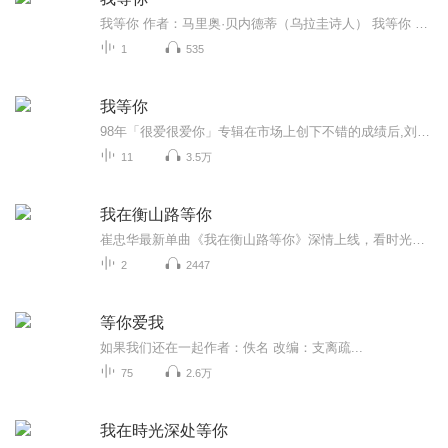
我等你 作者：马里奥·贝内德蒂（乌拉圭诗人） 我等你 当黑夜变成白天 不再有失望的叹息 我相信你不会来了 我知道 我知道你不会来 我知道距离让你遍体鳞伤 我知道那些夜晚更加冰冷 我知道你已经不在 我觉得我知道你的一切 ...
1
535
我等你
98年「很爱很爱你」专辑在市场上创下不错的成绩后,刘若英忙着戏剧邀约,也立即开始筹备新专辑。虽然忙碌紧凑,但奶茶仍没改变对自己的严苛要求。于是这张「我等你」专辑就在慢工出细活下,让大家苦苦等了一年两个月,但相信这绝对是值得的。10首情绪音乐电影式...
11
3.5万
我在衡山路等你
崔忠华最新单曲《我在衡山路等你》深情上线，看时光年年岁岁 在黑夜等待有你的黎明辗转四季等有你的季节，从此“春是 草长莺飞二月天 秋是 秋水共长天一色”。你是白月光 你是人间四月天 你是我永远不变的唯一...
2
2447
等你爱我
如果我们还在一起作者：佚名 改编：支离疏...
75
2.6万
我在時光深处等你