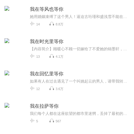
我在等风也等你
她用婚姻束缚了这个男人！逼迫古珩瑾和盛浅雪不能在一起了！所以古珩瑾对盛浅予恨之入骨、厌恶至极！盛浅予；你知道要放弃一个你深爱的人，那种无奈与不舍是什么感觉吗？就像一把火烧了住了很久的房子，你看到那些残骸和灰土的绝望，你知道那是家，但是已...
14
8.8万
我在时光里等你
【内容简介】顾暖心不顾一切嫁给了不爱她的锦墨轩，换来的是锦墨轩的日夜羞辱。顾暖心倾尽全力想去拥抱锦墨轩，却被他一次次无情推开。 当她离开时，那个一直对她不屑一顾的锦墨轩，却翻遍了全世界去找她……【主播/作者简介】作者：慕西主播：楚寻【购买...
13
4.1万
我在回忆里等你
如果有人在过去遇见了一个叫姚起云的男人，请带我转告他，2001年7月4日，直到那一天的最后一秒，我都还在这里等着他
12
3.6万
我在拉萨等你
我们每个人都在这座欲望的都市里迷惘，丢掉了最初的模样。也迷失了回家的方向。向前，寻不到希望，向后，看不见自己…… 霓虹初升时，溃烂的肉体，在心里缝补，疗愈心灵，遗忘悲痛……一群失意的年轻人，来到拉萨，寻找心中的真爱和自由。也在拉萨编织起一...
5
567