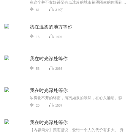
在这个并不友好甚至有点冰冷的城市希望陌生的你听到我的声音可以让你感受到温暖和慰藉或许我注定成为不了星星，可我能成为萤火虫，照亮前方一点点的道路就可以。我不需要知道未来，你也是。双手合十，感谢陪伴。
61
3.9万
我在温柔的地方等你
16
1404
我在时光深处等你
53
2066
我在时光深处等你
浓得化不开的绵密，清冽如泉的淡然，在心头涌动。静候、期许、绝望、隐忍、挣扎、原谅......一个个治愈心灵的温暖故事，如同诉说着你我安放在时光深处的片片心事。温馨动人的文字，直击你我内心深处的柔软。最好的年华，最美的时光，邂逅最赤诚的真情。
20
1537
我在时光深处等你
【内容简介】颜雨凝说，爱错一个人的代价有多大。 身败名裂！家破人亡！然罪魁祸首竟还深情款款，“雨凝，不要离开我。”颜雨凝，“顾铭梵，我这辈子都不可能原谅你。我所能给你、给我自己的仁慈，就是忘记你！”【主播/作者简介】作者：多士喵主播：念萧...