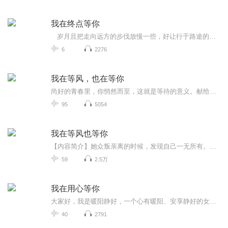
我在终点等你
岁月且把走向远方的步伐放慢一些，好让行于路途的旅人看一看璀璨星河。每一段旅行都有终点，每一段故事都值得怀念，故事就像包袱，不到驿站不打开，不到终点不放下，想和你一起分享旅程里的三山两水，也期待你从远方寄来你趟过的千山万水。
6
2276
我在等风，也在等你
尚好的青春里，你悄然而至，这就是等待的意义。献给仍然相信爱情的你。
95
5054
我在等风也等你
【内容简介】她众叛亲离的时候，发现自己一无所有。曾有一人，为她满身伤痕，放弃全世界。曾有一人，为她殊死搏斗，爱她如生命。在这一场巨大的阴谋之中，她赶走了那个男人的妻子，终于正大光明地和他结婚了。可人生就是这这样，患得患失，你得到的同时，...
59
2.5万
我在用心等你
大家好，我是暖阳静好，一个心有暖阳、安享静好的女播。我是一名新手退休人员，新手声播，新手民宿老板，新手瑜伽练习者，即将成为新手婆婆……面对全新的人生后半程，不想三餐四季吃饱就睡，不想到处闲逛无所事事；只想退而不休，老而不朽；只想做最好的...
40
2791