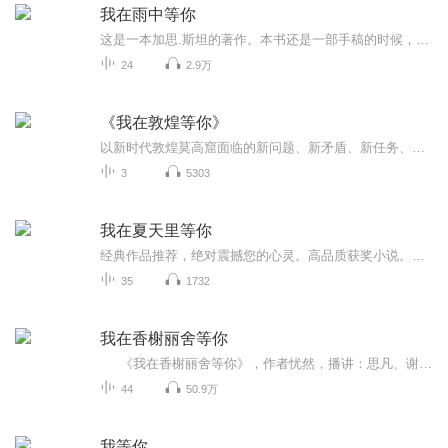
我在雨中等你
这是一本加思.斯坦的著作。本书还是一部手稿的时候，曾屡遭退稿命运，但在国际畅销书经纪人杰夫.克莱曼的慧眼下，这份手稿迅速走红。2008年出版英文版，不仅迅速登上《纽约时报》畅销书榜，还获得英、法、德、韩等国读者好评。从纽约时代广场到卢浮宫前的...
24
2.9万
《我在敦煌等你》
以新时代敦煌莫高窟面临的新问题、新矛盾、新任务、新传承为主题，讲述了以樊锦诗、彭金章、李云鹤为代表的老一代敦煌人甘于寂寞、无私奉献，默默守护敦煌莫高窟文物的故事和敦煌人在新时代传承接续、勇于创新，打造“数字敦煌”，让敦煌文化遗产得以绵延、发扬光大的精神。
3
5303
我在夏天里等你
经典作品推荐，绝对震撼您的心灵。高品质获奖小说。。大家多支持，小说情节进口时间脉搏，内容精彩生动。人物刻画细腻到位。给您一种身临其境的感觉，也欢迎多提建议和意见。我们将不断改进学习，争取带给大家优秀的作品。您的每一次聆听都是对我们最大的...
35
1732
我在香榭丽舍等你
《我在香榭丽舍等你》，作者忧然，播讲：思凡、谢玩焉 如果您喜欢我们播讲的作品，可加关注： 思凡交流群：564972168 谢玩焉听友群：457325354...
44
50.9万
我等你