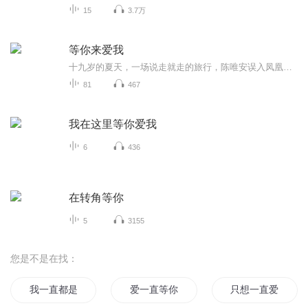
15
3.7万
等你来爱我
十九岁的夏天，一场说走就走的旅行，陈唯安误入凤凰古城的青石板路，也闯入了一群年轻人爱恨交织的青春里。才华横溢却深陷迷茫的文学少女，恨意难平却藏着秘密的清冷少年，偏执疯狂的情敌，温柔救赎的音乐人，还有摇摆不定的旁观者。每一段相遇都藏着宿命...
81
467
我在这里等你爱我
6
436
在转角等你
5
3155
您是不是在找：
我一直都是天才
爱一直等你
只想一直爱着你