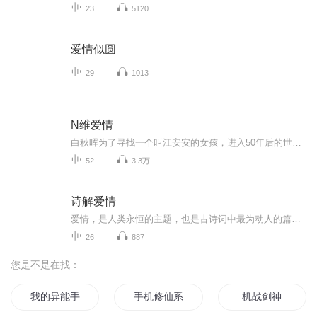
23
5120
爱情似圆
29
1013
N维爱情
白秋晖为了寻找一个叫江安安的女孩，进入50年后的世界，却遇到了和江安安长相一样，名字也一样的女孩子，那个女孩子却有着和江安安迥然不同的性格，她最终爱上白秋晖，并发现了他的秘密，后来在白秋晖消失之后，为了寻他，那个女孩子回到50年前的世界，他...
52
3.3万
诗解爱情
爱情，是人类永恒的主题，也是古诗词中最为动人的篇章。《诗解爱情》专辑精心选取了从《诗经》到唐宋时期的经典爱情诗词，通过深入浅出的解读，带领听众走进古人的爱情世界。在这里，你可以感受到“关关雎鸠，在河之洲”的纯真爱慕，也能体会到“一日不见...
26
887
您是不是在找：
我的异能手机
手机修仙系统
机战剑神