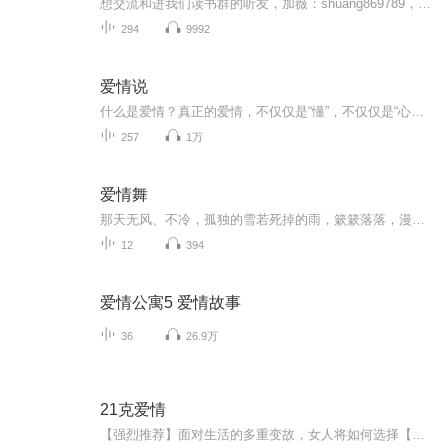
想交流和进我们读书群的听友，加薇：shuang869789，请注明是通过什么途径了解到的播音）真正的财务自由是什么？ 财务自由，就是当你不工作的时候，也不必为金钱发愁，因为你有其他渠道的现金收入。当工作不再是获得金钱的唯一手段时，你便自由了。可以有足...
294
9992
爱情说
什么是爱情？真正的爱情，不仅仅是“懂”，不仅仅是“心疼”，也不仅仅是“包容”，或许，爱情就是在平淡无奇的日子里，你能陪伴在我的身边左右，不觉得寂寞孤独，不厌倦我的唠叨，能够在我的满头白发和满脸皱纹里平添一份静静的，无言的守候……“心疼”——你把我捧在手心里，心疼我的时候，我是世界上最幸福的人。然而，我就怕你的手举酸了，不能自始至终！所以，心疼也是需要一种永恒不变的勇气的。“包容”——在爱情的温柔里，我们都能够包容彼此身上的缺点和不足，还有我们在人生的道路上犯下的错误。然而，当我们的婚姻走过了新鲜期后，当我们的婚姻里只剩下了平淡无奇后，当我们的婚姻里没有了爱情，只剩下相对无言的亲情的时候，当我们的婚姻里只剩下流淌了一地的琐碎的时候，你可还能包容我到白头？
257
1万
爱情舞
那天无风、不冷，孤独的雪若死掉的雨，簌簌落落，漫天恣肆，如包藏火焰的大雾，旋转而且升腾，这是一场春雪，它用沉静、用洁白、用能把这个世界弄得模糊混沌、旋幻如梦的招法，安慰着土地，安慰着我，安慰着死去的小月……天地间一切声息都隐匿了，只有给...
12
394
爱情公寓5 爱情故事
36
26.9万
21克爱情
【强烈推荐】面对生活的多重变故，女人将如何选择【内容介绍】 当死亡来临时，一个如此脆弱的女人将如何去选择生活，选择她的爱情还是事业。当情人与前夫还有主治医生三方产生的情爱纠葛，让这份脆弱的感情相互拉扯后显得更加敏感而美丽。无论如何，爱是...