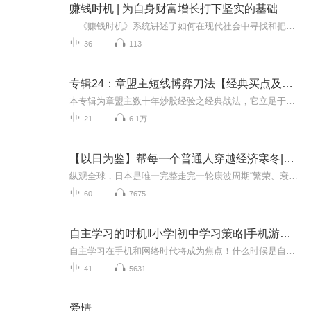
赚钱时机 | 为自身财富增长打下坚实的基础
《赚钱时机》系统讲述了如何在现代社会中寻找和把握赚钱的机会。从互联网创业到传统行业的投资，本书详细分析了各种可能的盈利模式，并提供了实用的建议和策略。作者结合自己的亲身经历和成功案例，帮助读者识别市场趋势，规避风险，从而在竞争激烈的商...
36
113
专辑24：章盟主短线博弈刀法【经典买点及时机的战法
本专辑为章盟主数十年炒股经验之经典战法，它立足于市场情绪周期的基础上，系统地介绍了4种可操作性很强的买入模式，即博弈刀法之月下截刀、日上挑刀、乾龙推刀、坤凤撩刀4招，并说明战法背后的市场原理，让学员“知其然”又“知其所以然”。若能悟透本战...
21
6.1万
【以日为鉴】帮每一个普通人穿越经济寒冬|静待时机
纵观全球，日本是唯一完整走完一轮康波周期“繁荣、衰退、萧条、回升”全流程的经济体，其泡沫破裂、经济停滞的三十年，正是当下我们预判经济趋势、规避风险的最佳明镜。本内容以日本经济兴衰史为参照，精准对标中国当下经济周期、市场现状与社会趋势，拆...
60
7675
自主学习的时机‖小学|初中学习策略|手机游戏戒瘾
自主学习在手机和网络时代将成为焦点！什么时候是自主学习的关键期？错过了该如何挽救？教育的核心是什么？学习的本质又是什么？撕开了揉碎了，也许很痛苦，也许会触动很多人的利益，没办法，因为AI带来的变革会更加残酷，我们迎着人工智能看趋势，因为学...
41
5631
爱情