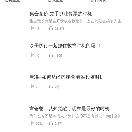
聪明宝宝
聪明宝宝
票的时机
集合竞价|先手抓涨停票的时机
集合竞价就是在开盘或者收盘前，点击此处链接加入主播淘金吧XiMi团畅听更多精彩内容！短时间内买卖双方通过给出各自的理想价来打一场价格战，从而确定开盘价或收盘价的过程。一日之计在于晨，一日盘面在竞价!竞价对于做当日操作的重要性不言而喻!可在短短1...
48
26.2万
亲子践行一起抓住教育时机的尾巴
46
4908
看准--如何从经济规律 看准投资时机
23
2万
富爸爸：认知觉醒，现在是最好的时机
为什么你不是有钱人？为什么你不是有钱人？为什么你不是有钱人？当你连续问自己三遍之后，你内心中是否激起了一种渴望改变命运的动力？！你想不想做一只从穷人堆里爬出来的“富人狼”？怕做不到？！不用退缩不要犹豫，要知道，只有无法改变的穷脑袋，没有...
1031
2.9万