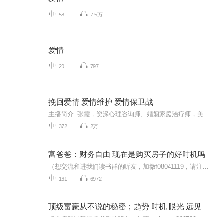
58
7.5万
爱情
20
797
挽回爱情 爱情维护 爱情保卫战
主播简介: 张霞，资深心理咨询师、婚姻家庭治疗师，美丽花园心理咨询研究中心的首席咨询师，致力于各种心理问题的研究，经验丰富的实战派咨询师，欢迎大家来到美丽的心灵花园，解决心灵困惑，想咨询或者对心理学感兴趣想成为咨询师的朋友请您搜索添加张霞...
372
2万
富爸爸：财务自由 现在是购买房子的好时机吗
（想交流和进我们读书群的听友，加微f08041119，请注明是通过什么途径了解到的播音）真正的财务自由是什么？财务自由，就是当你不工作的时候，也不必为金钱发愁，因为你有其他渠道的现金收入。当工作不再是获得金钱的唯一手段时，你便自由了。可以有足够的...
161
6972
顶级富豪从不说的秘密；趋势 时机 眼光 远见