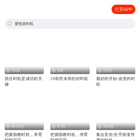
打开APP
爱情是时机
7614
169
1.8万
抓住时机是成功的关
28前所未有的好时机
最好的开始-改变的时
键
机
991.8万
9739
10.8万
把握胎教时机，孕育
把握胎教时机，孕育
集合竞价|先手抓涨停