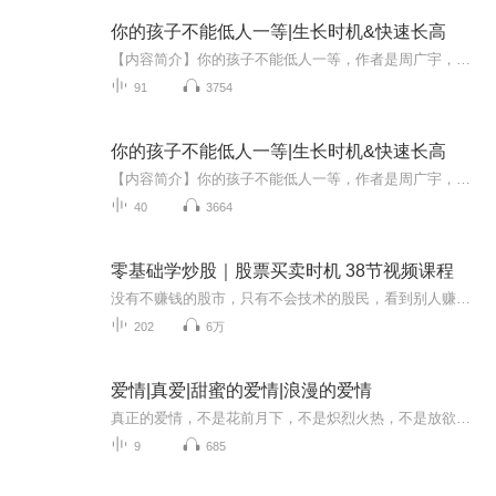
你的孩子不能低人一等|生长时机&快速长高
【内容简介】你的孩子不能低人一等，作者是周广宇，本书除了陈述个儿矮对孩子一生在学习、工作、婚恋、健康、交际、心理等方面的影响外，还详细阐述了致使孩子长不高的因素：遗传、营养、疾病、内分泌、人文环境、运动等。【作者简介】周广宇
91
3754
你的孩子不能低人一等|生长时机&快速长高
【内容简介】你的孩子不能低人一等，作者是周广宇，本书除了陈述个儿矮对孩子一生在学习、工作、婚恋、健康、交际、心理等方面的影响外，还详细阐述了致使孩子长不高的因素：遗传、营养、疾病、内分泌、人文环境、运动等。【作者简介】周广宇
40
3664
零基础学炒股｜股票买卖时机 38节视频课程
没有不赚钱的股市，只有不会技术的股民，看到别人赚钱时，羡慕之情溢于言表，未来何去何从。面对亏损的账户，内心百感交集，千万别忘了你炒股初衷，是为了资产增值，而不是看别人赚钱。股市庄家横行市场瞬息万变，如果没有一技之长，你要如何挽救，自己亏...
202
6万
爱情|真爱|甜蜜的爱情|浪漫的爱情
真正的爱情，不是花前月下，不是炽烈火热，不是放欲纵情，不是纠葛缠扰，不是随心所欲，而是发自内心的关爱、理解、支持。在相识的基础上,相知、相融，这样的爱情所带来的婚姻，才能稳固牢靠；而这样的婚姻中的爱情，才能弥久不衰。
9
685