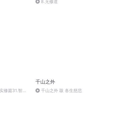
8.无修道
千山之外
实修篇31.智信
千山之外 跋 各生慈悲