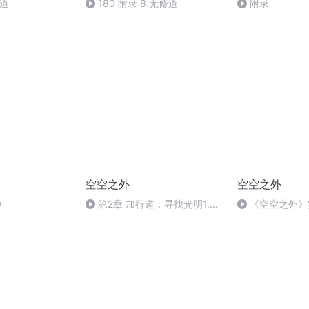
修道
180 附录 8.无修道
附录
空空之外
空空之外
0
第2章 加行道：寻找光明1.串
《空空之外》
习力与薰修
的生起