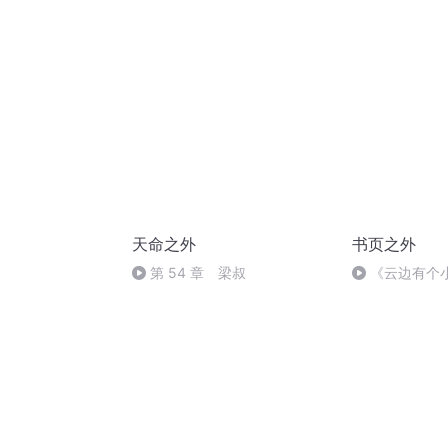
象征性及多重焦点
天命之外
书页之外
第 54 章 梁叔
《云边有个
离别中找寻生