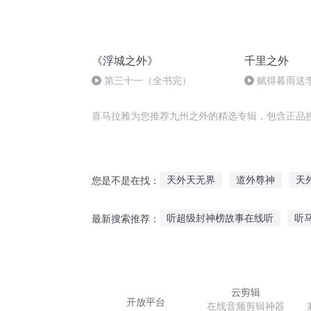
《浮城之外》
千里之外
第三十一（全书完）
赋得暮雨送李
李评事 王昌龄
喜马拉雅为您推荐九州之外的精选专辑，包含正品
天外天无界
道外尊神
天
您是不是在找：
天外之外
人间事天外剑
听超级封神榜故事在线听
听
最新搜索推荐：
时间外空间
我在外太空修仙
狄仁杰听鬼故事视频大全
听
外国妹妹听大鱼的故事
小孩
云剪辑
开放平台
在线音频剪辑神器