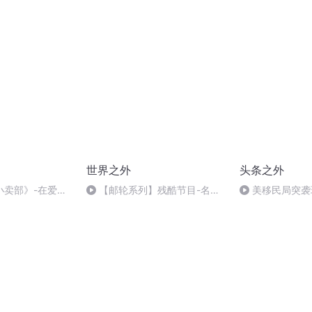
猪宴
给人希望，所讲
世界之外
头条之外
小卖部》-在爱与
【邮轮系列】残酷节目-名场
美移民局突袭
命的光
面-最终话
法再换总理；网
员压力；HPV
计划