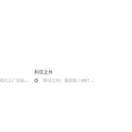
之话给人力量
说法，以各种角度来介绍“人”的
多重空间性
和弦之外
现代工厂后续；
《和弦之外》第四期丨MBTI
红减肥针难挡裁
歌单盲盒大揭秘：ds居然比我更
疫苗进入中国免疫
懂我的网易云？