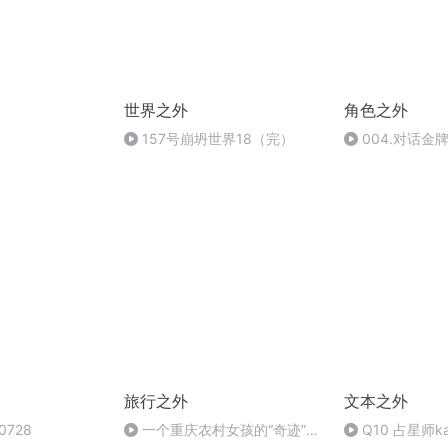
世界之外
角色之外
157号崩坍世界18（完）
004.对话金
Tina：如何做
减肥？你想知道
旅行之外
文本之外
0728
一个重庆农村女孩的“奇迹”年
Q10 占星师k