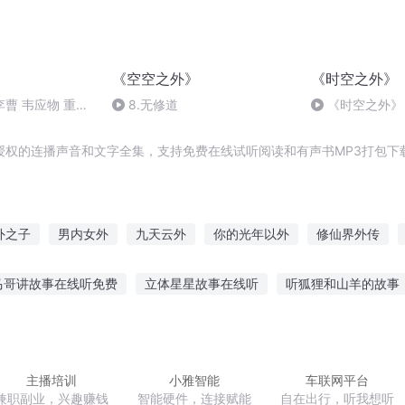
《空空之外》
《时空之外》
曹 韦应物 重别
8.无修道
《时空之外》 
1971 年 2 月 9
授权的连播声音和文字全集，支持免费在线试听阅读和有声书MP3打包下
外之子
男内女外
九天云外
你的光年以外
修仙界外传
人外有女主天外有男主
世界之外修仙路
我见过人外人
爱在星
马哥讲故事在线听免费
立体星星故事在线听
听狐狸和山羊的故事
天空之外
老娘讲她的故事
听雨的故事有哪些
听评书佛教经典的故事
故
不戴耳机听故事
叫叫阅读故事免费听
未时故事音阙诗听
主播培训
小雅智能
车联网平台
兼职副业，兴趣赚钱
智能硬件，连接赋能
自在出行，听我想听