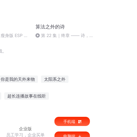
算法之外的诗
瘦身版 ESP 课
第 22 集｜终章 —— 诗，在
 日 星期二
算法之外，在你心里（完）
载。
你是我的天外来物
太阳系之外
光之外
天外成天
天外书仙
超长连播故事在线听
事听读葫芦娃
睡前听故事耳机好吗女生
手机端
企业版
员工学习，企业买单
电脑端