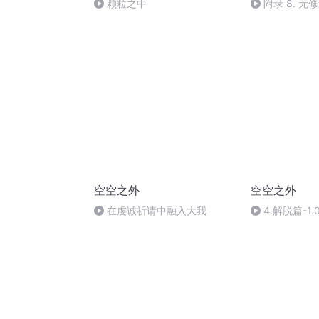
颗粒之中
附录 8. 无
空空之外
空空之外
在虔诚祈请中融入大我
4.解脱篇-1.