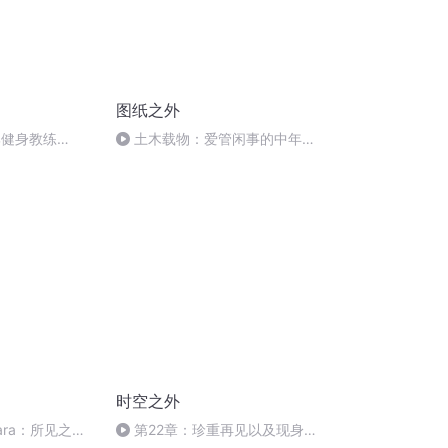
图纸之外
牌健身教练
土木载物：爱管闲事的中年神
到开心运动，快乐
登：不安全的“网络安全”宣传板
的这篇都有！
- 图纸之外
时空之外
ara：所见之人
第22章：珍重再见以及现身