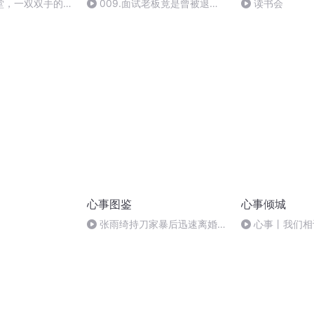
堂，一双双手的接
009.面试老板竟是曾被退学
读书会
的同桌
心事图鉴
心事倾城
张雨绮持刀家暴后迅速离婚，
心事丨我们相
婚姻幸福的真正法则是？
年，那又怎样…