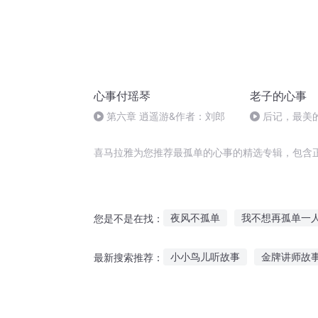
心事付瑶琴
老子的心事
第六章 逍遥游&作者：刘郎
后记，最美
喜马拉雅为您推荐最孤单的心事的精选专辑，包含
夜风不孤单
我不想再孤单一
您是不是在找：
孤单不是因为单身而是因为内心
小小鸟儿听故事
金牌讲师故
最新搜索推荐：
我的故事不孤单
孤单的王
听故事为什么能睡着
听阿依