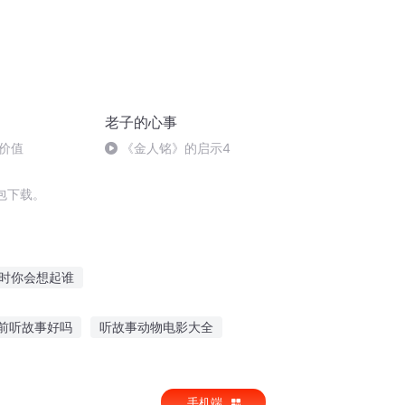
老子的心事
价值
《金人铭》的启示4
包下载。
时你会想起谁
让你孤单
夜空下孤单的我们
我不曾孤单
前听故事好吗
听故事动物电影大全
天空不曾孤单过
故事笔仙恐怖故事在线听
手机端