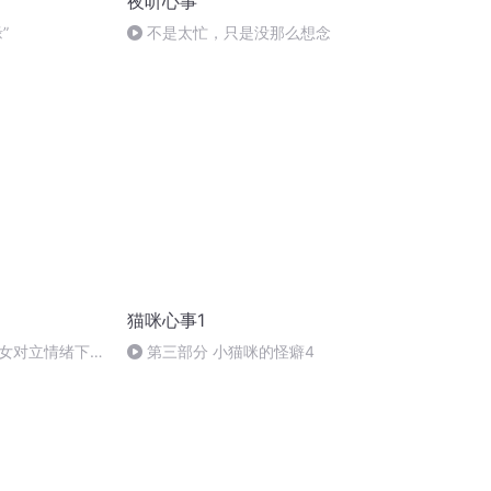
夜听心事
”
不是太忙，只是没那么想念
猫咪心事1
女对立情绪下的
第三部分 小猫咪的怪癖4
女仇男言论，请