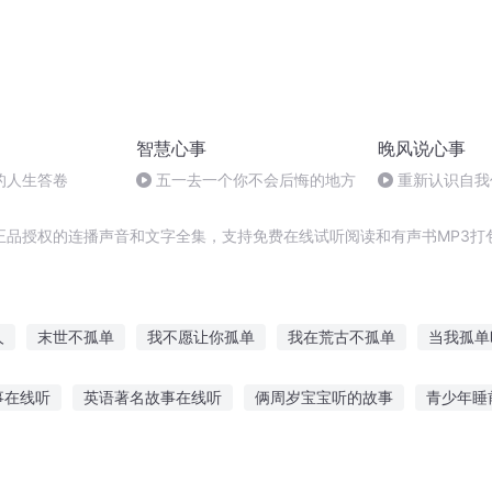
智慧心事
晚风说心事
的人生答卷
五一去一个你不会后悔的地方
重新认识自我
正品授权的连播声音和文字全集，支持免费在线试听阅读和有声书MP3打
人
末世不孤单
我不愿让你孤单
我在荒古不孤单
当我孤单
我不再让你孤单
末日来了不孤单
如果黑夜不孤单
不会再
事在线听
英语著名故事在线听
俩周岁宝宝听的故事
青少年睡
青春有你不孤单
爱你是孤单心事
因为你我不孤单
孤单神偷
讲故事大全在线听
听聂磊讲故事在线听全集
睡觉前用什么听故事