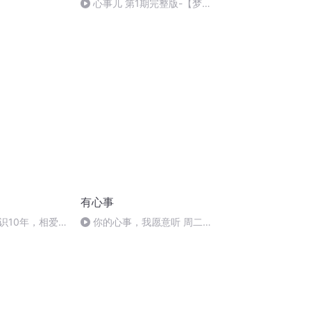
心事儿 第1期完整版-【梦境
与现实】
有心事
识10年，相爱5
你的心事，我愿意听 周二：
别把自己变成“孤岛”- 江川