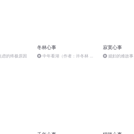
冬林心事
寂寞心事
焦虑的终极原因
中年看湖（作者：许冬林 诵
媳妇的难故事
读：红草莓）