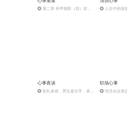
心事重重
浅说心事
第二章 斧声烛影（四）宦官
人生中的很
与巫医
出来的
心事夜谈
职场心事
彩礼谈崩，男生提分手，表妹
经济会议表
却高兴得要找下家
技创新与银行