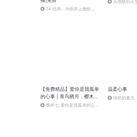
播|免费
从地狱到天
应
24 结局，为你穿上婚纱
（完）
【免费精品】爱你是我孤单
温柔心事
的心事 | 青鸟栖月，樱木演
猜想的夏天
播
番外七-爱你是我孤单的心事-
青鸟栖月