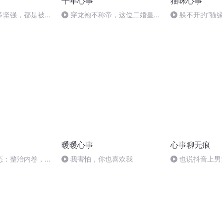
千年心事
猫咪心事
多坚强，都是被逼
穿龙袍不称帝，这位二婚皇
躲不开的“猫缘
后，才是真正大女主
暖暖心事
心事聊无痕
态：整治内卷，科
我害怕，你也喜欢我
也说抖音上男
业如何共荣
暴力，请警惕仇