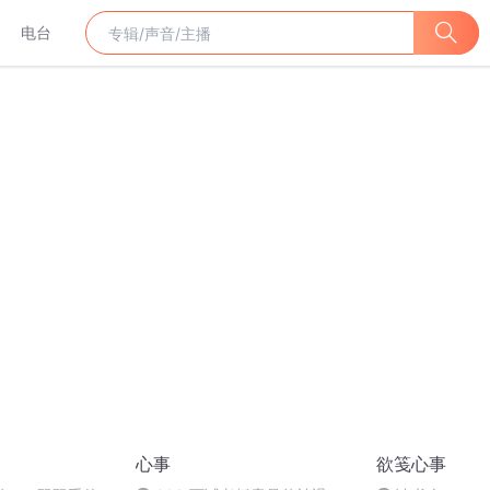
电台
心事
欲笺心事