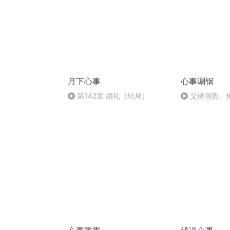
月下心事
心事涮锅
第142章 婚礼（结局）
父母强势、