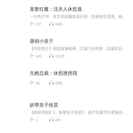
宠妻狂魔：沈夫人休想逃
一位有才华、有主见的服装设计师，性格独立坚强。她外表美丽动人，但内心却隐藏着不为人知的伤痛。一位俊美如修罗的霸道总裁。他外表冷酷，气场强大，让人不寒而栗。他做事果断，雷厉风行，在商场上手段狠辣，无人敢惹。在遇到她之后，他的生活便开始发生...
137
1631
唐朝小皇子
【内容简介】朝堂波澜诡谲，江湖刀光剑影，边塞厉兵秣马，大唐该何去何从？现代人李旦魂穿千年，运筹帷幄，步步为营，终于执掌这锦绣河山！【作者/主播】作者：諾白，网络小说作家。主播：天午中文院【购买须知】1、本作品为付费有声书，前29集为免费试听...
145
13.6万
无赖总裁：休想诱拐我
40
2205
妖孽皇子徐昊
【收听须知】1、妖孽皇子徐昊2、由于音频节目更新的比较慢，如想快速阅读小说文字版的全部章节，请在微信中搜索公/众/号【黑葡萄文学】，关注后，并在公/众/号中回复：【923】，便可快速阅读小说文字版全集。（注意：需要在公/众/号中回复才有效哦）
2
183