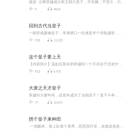
描述: 云铮穿越成大乾王朝六皇子，不夺嫡，不宫斗，只想安心搞军权当老六！军权在手，天下我有！【收听须知】1、书名《无敌六皇子》，主角：云铮沈落雁全文免费阅读。2、由于音频节目更新的比较慢，如想快速阅读小说文字版的全部章节，请在微信中搜索公众...
5
4524
回到古代当皇子
一朝穿成废物皇子，李准绣口一吐便是半个诗歌盛世，抬手就千古文章，转眸翻云覆雨！ 史学家：天下文人加起来不足他半分才气！ 皇帝：他竟是皇朝的未来！ 将军：他若肯为将，这天下便是我朝江山！ 商人：任何行业，他都是霸主！收听须知1、该专辑免费收听。...
729
11.9万
这个皇子要上天
【内容简介】温如言莫名的穿越到一个不存在于历史中的朝代，又莫名的成为了一名皇子，因为不愿意娶妻而逃婚，却没有想到，各种暧昧的故事，才刚刚开始....【作者/主播简介】作者：十里长安街，网络小说作家。主播：蒜苗儿【购买须知】1、本作品为付费有声...
423
5.4万
大唐之天才皇子
穿越到大唐年间，还意外成为了当朝皇子！皇子斗争，王朝争霸，幸好主角是携带系统而来...
77
10.8万
拐个皇子来种田
一觉醒来，身上趴着个美男，田思思吓呆，这难道就是传说中的鬼压床？再次醒来，田思思悲催的发现，她穿越成了被自家堂姐敲晕了代嫁的丑颜村姑，夫家家徒四壁不说，相公憨厚老实人人可欺也不说，这没打招呼就把她吃干抹净了是几个意思？某男委屈万分，打了招呼还能给吃吗？……斗极品，虐渣渣，发家致富过程中，顺带调教相公，可相公却摇身一变，成了邪魅腹黑的大尾巴狼！