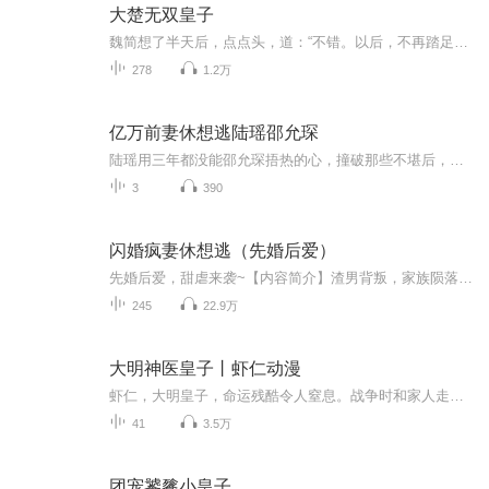
大楚无双皇子
魏简想了半天后，点点头，道：“不错。以后，不再踏足龙炎国半步，想必他会给朕一条生路的！”隆武元年！龙炎国陛下，魏轩平息叛乱，将皇朝稳固！隆武三年，天子亲率虎威军拿下北唐国。隆武十年！龙炎国荡平天下，统一整个中原皇朝。开启了为人津津乐道的...
278
1.2万
亿万前妻休想逃陆瑶邵允琛
陆瑶用三年都没能邵允琛捂热的心，撞破那些不堪后，她毅然选择放手。 递上一纸离婚书：“既然不爱，就离婚吧。” 没想到离婚后肚子里多了块肉。 前夫撞见她呕吐后，直接长腿一跨，把人堵在洗手间。 “谁的？” “不到一个月，放心，肯定不是邵先生你的。”...
3
390
闪婚疯妻休想逃（先婚后爱）
先婚后爱，甜虐来袭~【内容简介】渣男背叛，家族陨落，被迫相亲，她误闯恶魔雅间，他却说，“我们结婚吧！”婚后嬉戏打骂，情意绵绵，当怀有身孕时，她以为会这样幸福一辈子，谁知骤然生变，原来一切都是假的！...
245
22.9万
大明神医皇子丨虾仁动漫
虾仁，大明皇子，命运残酷令人窒息。战争时和家人走散。当铺掌柜勾结官府，对虾仁草菅人命。一枚祖传龙凤玉佩成为他回归皇宫的唯一凭证…
41
3.5万
团宠饕餮小皇子