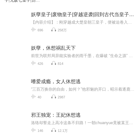
子|无敌七皇子|历史
爆笑多人剧
妖孽皇子|废物皇子|穿越逆袭|回到古代当皇子|爆笑
【内容介绍】：刚穿越成大楚皇朝三皇子，便被迫卷入夺嫡之争，徐昊只好无奈提剑：“这天下，我要了！谁赞成，谁反对？”【主播介绍】：秘密：擅长悬疑恐怖类小说播讲，全声线男CV,声线覆盖青、中、老年音色月落星不沉：声线多变，有丰富的录制经验，尤其善...
696
258万
妖孽，休想祸乱天下
前世为联邦局异能实验者的雨千墨，在爆破 “生命之源” 后，意外借尸还魂到天纵大陆渝家嫡系小姐渝千沫身上的故事。渝千沫本是三岁便能引灵入体的天才，却因不明原因修为停滞，沦为家族弃子，不仅双目失明，还常遭族中子弟欺凌。雨千墨的到来，不仅让这具...
426
814
嗜爱成瘾，女人休想逃
“三百万换你的自由，如何？”他邪魅的开口，昭示着逐鹿之戏才刚刚开始。她被这个叫做寒莫染的衣冠禽兽禁锢在夜夜生欢的床上，任她如何倔强也必须屈服！“安笙，祝我们幸福吧！”最好的闺蜜在订婚宴上攀着那个恶魔的手，满脸幸福。自此，她沦为闺蜜的小三...
40
2987
邪王独宠：王妃休想逃
洛络却誓走上高冷这条不归路！一朝chuanyue竟被某王爷坑成了准王妃？！不行，绝对不行！她可是高冷！于是，作的一手好死的洛络，在通向高冷的路上越走越远……打发掉最后一个暗卫，洛络飞奔出府，任微风拂起秀美的黑发，嘴角勾起好看的弧度。“很开心？”“当然！”“很快乐？”“当然！我挥挥衣袖，不带走一片云彩。”“那王妃也不打算带上爷一起走？”“当然……王爷！”
146
12.1万