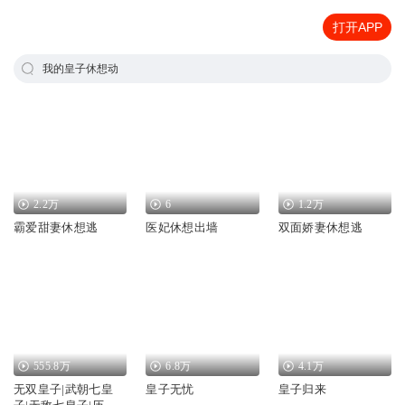
打开APP
我的皇子休想动
2.2万
6
1.2万
霸爱甜妻休想逃
医妃休想出墙
双面娇妻休想逃
555.8万
6.8万
4.1万
无双皇子|武朝七皇
皇子无忧
皇子归来