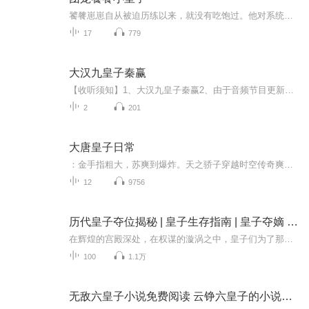
饕餮崽崽自从被迫历练以来，就没有吃饱过。他对系统许下愿望：要满汉全席吃到饱，全家个个是大佬，没有秃顶的烦恼，嗷呜再睁眼，呜哇穿成大清皇子的小饕餮被秃脑门丑哭了。好在汗阿玛宠额涅宠乌库玛嬷宠，所有人都抢着给小团子投喂美食。美滋滋
17
779
大汉九皇子秦赢
【收听须知】1、大汉九皇子秦赢2、由于音频节目更新的比较慢，如想快速阅读小说文字版的全部章节，请在微信中搜索公/众/号【黑葡萄文学】，关注后，并在公/众/号中回复：【200】，便可快速阅读小说文字版全集。（注意：需要在公/众/号中回复才有效哦）
2
201
大唐皇子日常
：金手指粗大，苏爽到爆炸。天之骄子穿越时空传奇爽文一句话简介：大唐最强纨绔王爷的锦鲤日常立意：科技是第一生产力，在大唐搞基建创辉煌。作品简评：穿到唐朝，老爹是唐太宗李世民，老娘是千古贤后长孙皇后，哥哥是未来的唐高宗，舅舅是凌烟阁二十四功...
12
9756
历代皇子夺位揭秘 | 皇子生存指南 | 皇子夺嫡 | 上位权数揭秘
在辉煌的宫殿深处，在权谋的漩涡之中，皇子们为了那至高无上的皇位，展开了一场场惊心动魄的角逐。血雨腥风的背后，是野心与智慧的碰撞，是亲情与权力的抉择。让我们一起看看皇子们如何在暗潮涌动中谋划布局，如何运用权谋手段拉拢势力、排除异己，感受他...
100
1.1万
无敌六皇子小说免费阅读 云铮六皇子的小说免费阅读