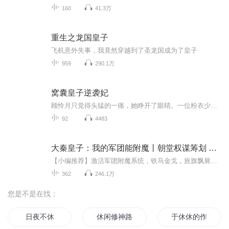
160
41.3万
重生之龙国皇子
飞机意外失事，我竟然穿越到了圣龙国成为了皇子
959
290.1万
窝囊皇子逆袭妃
顾怜月只觉得头猛的一痛，她睁开了眼睛。一位粉衣少女恶狠狠的站在她面前，俯身看着她。【弄玉】“别以为我不知道你和殿下的那些事，顾怜月，有我弄玉在的一天，你就休想爬到我的头上去。” 【顾怜月】“你是谁？”顾怜月冷冷的看着眼前的女子，没有理会她...
92
4483
大秦皇子：我的军团能附魔丨朝堂权谋筹划 VIP免费
【小编推荐】激活军团附魔系统，铁马金戈，旌旗飘展，一路势不可挡！简介：(飞卢小说网独家签约作品)穿越大秦，成为嬴政九子嬴子钦，并激活军团附魔系统。恰逢帝国动荡，不仅江湖、皇权争斗不休，北方异族杀戮边关，更有藏在黑暗角落中的六国余孽密谋推翻...
362
246.1万
您是不是在找：
日夜不休
休闲修神路
于休休的作妖日常