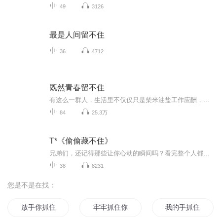
49
3126
最是人间留不住
36
4712
既然青春留不住
有这么一群人，生活里不仅仅只是柴米油盐工作应酬，还有苍山雪洱海月；有仓姑寺的甜茶，也有青海湖的油菜花；有《瓦尔登湖》也有《挪威的森林》，有王小波也有王小帅，有许巍也有许文强，有贾樟柯也有贾宝玉。有崔建也有崔永元，有奥黛丽赫本也有科特柯本...
84
25.3万
T*《偷偷藏不住》
兄弟们，还记得那些让你心动的瞬间吗？看完整个人都不好了——(非本人录制)
38
8231
您是不是在找：
放手你抓住了我的灵魂
牢牢抓住你
我的手抓住了希望