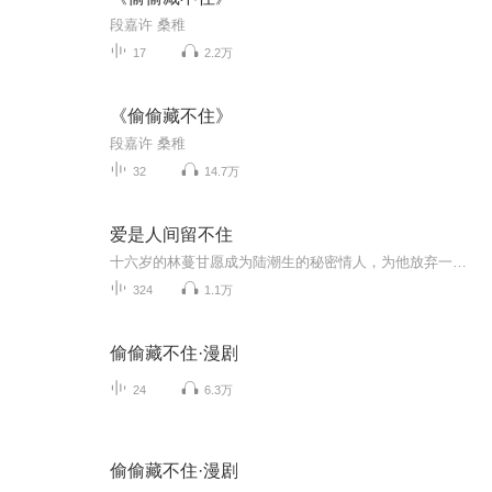
段嘉许 桑稚
17
2.2万
《偷偷藏不住》
段嘉许 桑稚
32
14.7万
爱是人间留不住
十六岁的林蔓甘愿成为陆潮生的秘密情人，为他放弃一切。然而，两年后，陆潮生却在把她送往乐城求学后自杀，留下巨额债务。震惊与悲痛中，林蔓决心替深爱的男人偿还所有债务。面对债主的威胁和羞辱，她逐渐成长为一个坚强独立的女性，并揭开陆潮生为保护她...
324
1.1万
偷偷藏不住·漫剧
24
6.3万
偷偷藏不住·漫剧