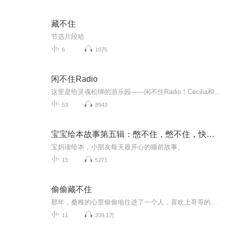
藏不住
节选片段哈
6
1075
闲不住Radio
这里是给灵魂松绑的游乐园——闲不住Radio！Cecilia和老段带你解锁两种逃跑姿势，嘴闲不住，腿闲不住，✨ 灵魂slogan：若无闲事挂心头，便是人间好时节 适合这类人类食用：✓ 把周末过成《风味人间》番外篇的吃货✓ 收藏夹里躺着82份“总有一天要...
53
8943
宝宝绘本故事第五辑：憋不住，憋不住，快要憋不住了
宝妈读绘本，小朋友每天最开心的睡前故事。
13
5271
偷偷藏不住
那年，桑稚的心里偷偷地住进了一个人，喜欢上哥哥的朋友段嘉许，这个大哥哥有着好看的桃花眼，漫不经心的喊她“小孩”，初见的惊艳总是让她忍不住想要靠近，但是7岁的年龄差仿佛又是他们无法逾越的鸿沟，不知从何时起，埋藏在心底的青涩暗恋逐渐发芽，慢慢...
11
209.1万