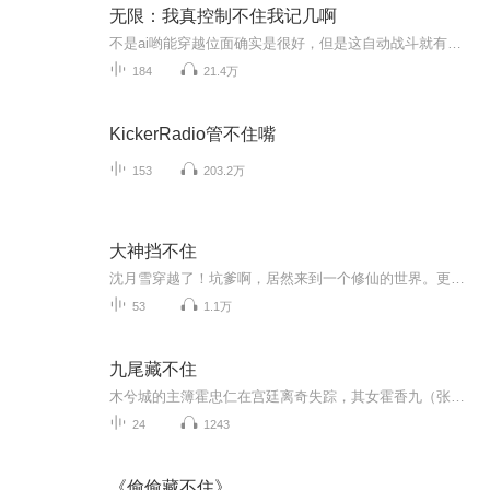
无限：我真控制不住我记几啊
不是ai哟能穿越位面确实是很好，但是这自动战斗就有点太坑了。“你们不要过来啊，我是真的控制不住我自己啊！”一边这样喊着，一边林顿锤爆了各路大神，踏上了通向巅峰之路死火海.漫威.dc.你想要的应有尽有
184
21.4万
KickerRadio管不住嘴
153
203.2万
大神挡不住
沈月雪穿越了！坑爹啊，居然来到一个修仙的世界。更可恨，废材资质，怎么修仙？就算用一己之力扛过了族人的暗算，死亡也已经近在眼前！谁能想到，一手好厨艺钓到极品大神，果真吃货就是有福啊！沈月雪立马在介子空间开始了增长灵力、修炼丹药的过程！每一个步骤都细细品味，原来，修仙有了心法竟然如此简单！站住！仙丹、法宝、秘籍全部交出来！什么不给？关门！放大神！这是一个呆萌吃货如何拐骗腹黑大神的故事。只是，她没想到，喂着喂着，这大神就赖着不走了。。。。。。
53
1.1万
九尾藏不住
木兮城的主簿霍忠仁在宫廷离奇失踪，其女霍香九（张悦楠 饰）为了找寻父亲的下落，伪装成宫女的身份潜入宫中，却意外发现权倾朝野的宠臣风墨尘（孙晨竣 饰）的真实身份竟然是千年狐妖，俩人还阴差阳错互换了灵魂。与此同时，宫中又有各种匪夷所思的离奇怪...
24
1243
《偷偷藏不住》