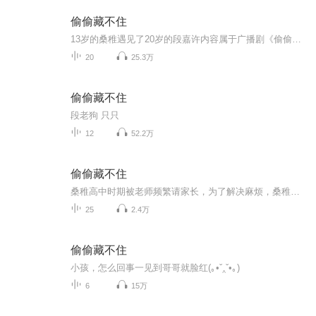
偷偷藏不住
13岁的桑稚遇见了20岁的段嘉许内容属于广播剧《偷偷藏不住》小说原著：竹已自己配着玩的，普通话不好，大家见谅，随便听听
20
25.3万
偷偷藏不住
段老狗 只只
12
52.2万
偷偷藏不住
桑稚高中时期被老师频繁请家长，为了解决麻烦，桑稚决定找哥哥顶包，然而兄妹见面就互怼闹僵，无奈只好求助来家中玩耍的哥哥舍友段嘉许，在桑稚的苦求要挟下，段嘉许帮桑稚去学校见老师，两人因此结缘，段嘉许从此更是把桑稚当成自己的亲妹妹爱护。随着段...
25
2.4万
偷偷藏不住
小孩，怎么回事一见到哥哥就脸红(｡•ˇ‸ˇ•｡)
6
15万