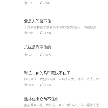
14
6874
爱是人间留不住
十六岁的林蔓甘愿成为陆潮生的秘密情人，为他放弃一切。然而，两年后，陆潮生却在把她送往乐城求学后自杀，留下巨额债务。震惊与悲痛中，林蔓决心替深爱的男人偿还所有债务。面对债主的威胁和羞辱，她逐渐成长为一个坚强独立的女性，并揭开陆潮生为保护她...
391
2.5万
总统是靠不住的
46
6003
谢总，你的马甲藏快不住了
婚礼当天，我盛装待嫁，未婚夫却为了他的白月光，轻描淡写地说要将婚礼延期。 他的白月光在朋友圈炫耀，我同父异母的妹妹等着看我沦为全城的笑话。 我爱了三年，悉心照料的男人，竟为了别的女人，将我所有的付出狠狠踩在脚下！ “顾呈，我们完了！”我...
358
1.3万
熬得住出众熬不住出
煎熬其实不是一种痛苦，真正的痛苦在于你不愿意去忍受煎熬。熬得住寂寞，熬得住诱惑，熬得住彩虹前的狂风暴雨，熬得住他人对自己的闲言碎语……只有熬得住一切世间的磨难，才有破茧成碟的一天。共同学习，共同成长