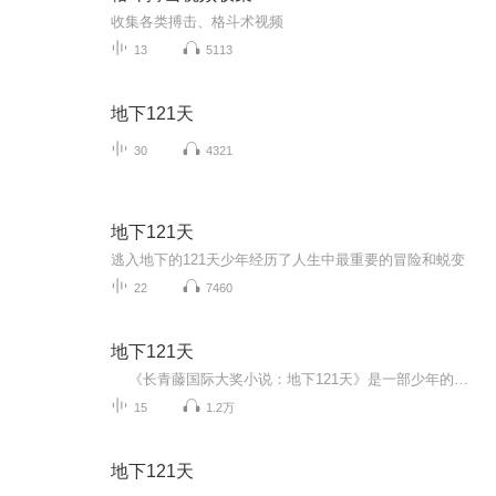
收集各类搏击、格斗术视频
13
5113
地下121天
30
4321
地下121天
逃入地下的121天少年经历了人生中最重要的冒险和蜕变
22
7460
地下121天
《长青藤国际大奖小说：地下121天》是一部少年的精神小传，以一个发生在地下的现代都市冒险故事，挑战121天生存游戏，为少年传递向上的力量。随时预备在口袋的地铁票，让十三岁男孩史雷克在危急时刻逃进了纽约地铁，这一待，就是121天！在纵横220公里、包含265个地铁站的“城市之下的城市”，史雷克要如何独自生存？列车隧道的一个秘密“房间”成了史雷克的家，而收集二手报纸和零星的废弃物之外，他竟在地铁中得到一份工作。陌生人的关怀、免费的午晚餐、洞穴里的老鼠……当他好不容易找到家...
15
1.2万
地下121天