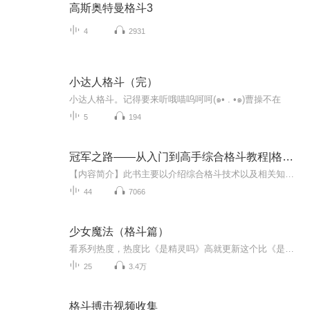
高斯奥特曼格斗3
4
2931
小达人格斗（完）
小达人格斗。记得要来听哦喵呜呵呵(๑• . •๑)曹操不在
5
194
冠军之路——从入门到高手综合格斗教程|格斗冠军
【内容简介】此书主要以介绍综合格斗技术以及相关知识理论为主，分别以站立技术、笼边近身缠斗技术和地面技术为主要核心，独有的战术实战复盘，打破常规以往的教学体系。作者亲自上阵讲解实战中的一招一式，别树一帜的教学方式希望能给读者带来更好的教学...
44
7066
少女魔法（格斗篇）
看系列热度，热度比《是精灵吗》高就更新这个比《是精灵吗》第就更新《是精灵吗》本系列为少女魔法的第二章本系列主要以中篇轻小说为主也会有一些格斗招式以及格斗招式的使用老夫再经过一定的联系也终于达到了我自己的目标指数人类历史上争强斗狠从未结束...
25
3.4万
格斗搏击视频收集