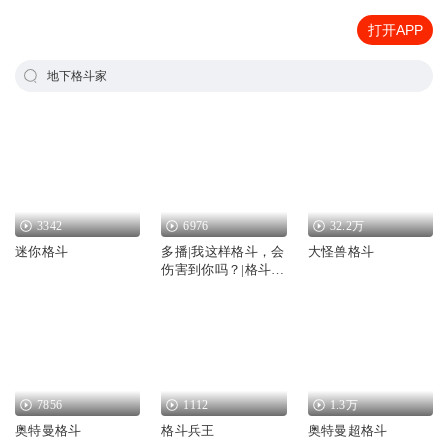
打开APP
地下格斗家
3342
6976
32.2万
迷你格斗
多播|我这样格斗，会
大怪兽格斗
伤害到你吗？|格斗爽
文|系统|UFC格斗
7856
1112
1.3万
奥特曼格斗
格斗兵王
奥特曼超格斗