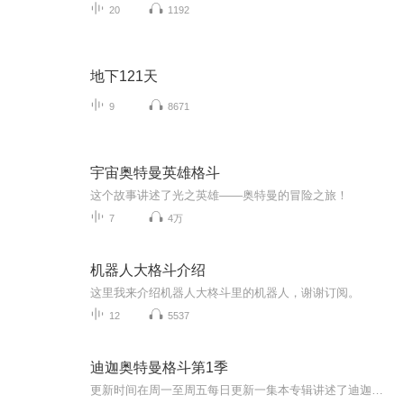
20
1192
地下121天
9
8671
宇宙奥特曼英雄格斗
这个故事讲述了光之英雄——奥特曼的冒险之旅！
7
4万
机器人大格斗介绍
这里我来介绍机器人大柊斗里的机器人，谢谢订阅。
12
5537
迪迦奥特曼格斗第1季
更新时间在周一至周五每日更新一集本专辑讲述了迪迦奥特曼历尽千辛万苦变成闪耀迪迦并认识了自己的朋友：戴拿和盖亚组成了平成三杰的故事