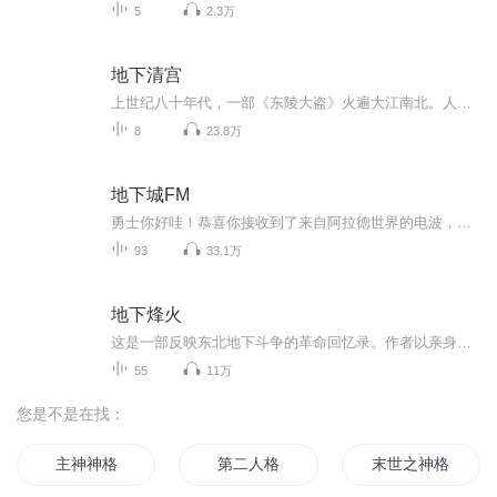
5
2.3万
地下清宫
上世纪八十年代，一部《东陵大盗》火遍大江南北。人们开始了解原来位于唐山遵化市有一座埋葬清代数位皇宫贵族的陵墓，更让人啧啧称奇的是地下埋藏的宝藏。清王朝由兴盛走向衰弱的过程，我们都可以从这里探索。让我们一起探索这埋藏在地下的清宫之谜。
8
23.8万
地下城FM
勇士你好哇！恭喜你接收到了来自阿拉德世界的电波，这里有最强的攻略咨询、最新的活动快讯、最打动人心的剧情故事、最动听的乐章，以及最珍贵的你~
93
33.1万
地下烽火
这是一部反映东北地下斗争的革命回忆录。作者以亲身经历为主线，记述了他和战友们自“九一八”事变到东北全境解放前夕，所从事的党的地下工作的战斗经历。
55
11万
您是不是在找：
主神神格
第二人格
末世之神格