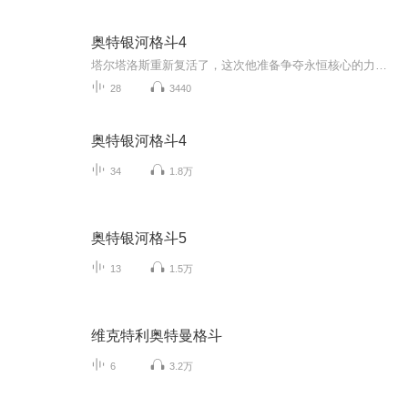
奥特银河格斗4
塔尔塔洛斯重新复活了，这次他准备争夺永恒核心的力量，并且他准备复合卡拉反而大地的身体，并且吸收卡尔法拉大帝的能量赛罗奥特曼和迪迦奥特曼，还有其他的奥特曼都在想办法组织塔尔塔洛斯，这次奥特曼能不能过阿布索留特人究极生命体呢？要是想知道详请...
28
3440
奥特银河格斗4
34
1.8万
奥特银河格斗5
13
1.5万
维克特利奥特曼格斗
6
3.2万