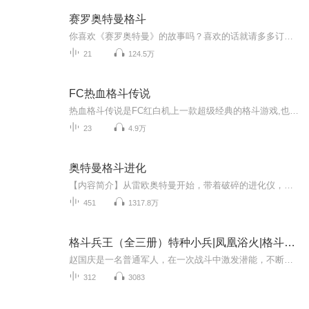
赛罗奥特曼格斗
你喜欢《赛罗奥特曼》的故事吗？喜欢的话就请多多订阅、好评和收藏吧，也可以把它分享给你的好朋友们哦~关注【赛罗宸哥】，我们会为你带来更多好听的故事！！
21
124.5万
FC热血格斗传说
热血格斗传说是FC红白机上一款超级经典的格斗游戏,也是著名的FC热血系列的其中之一。热血格斗传说继承了热血系列的优良传统，火爆的打斗技能，人物被被击中时夸张的脸部表情常常让我们忍俊不禁。小时候玩热血的时间总是伴随嘻嘻哈哈快乐的笑声。
23
4.9万
奥特曼格斗进化
【内容简介】从雷欧奥特曼开始，带着破碎的进化仪，以人类之躯寻求超进化之路的奇妙旅程。雷欧、迪迦、赛罗、梦比优斯、奈克瑟斯、戴拿、盖亚、高斯……凝结无限羁绊，穿梭在生与死边缘，见证宇宙希望之光！【作者/主播简介】作者：猫色，网络小说作家。主...
451
1317.8万
格斗兵王（全三册）特种小兵|凤凰浴火|格斗兵王
赵国庆是一名普通军人，在一次战斗中激发潜能，不断训练中身体素质逐渐提高，逐渐成长为一名优秀的特种兵。他加入了飞龙特种部队后，经过萧娅婻点拨习得蝴蝶步，功力大增。暗流涌动，黑暗势力在暗中监视着他，在重重杀机中他搏得生机，他在艰苦的任务中不...
312
3083