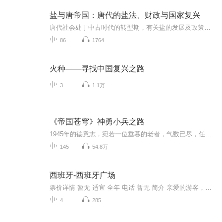
盐与唐帝国：唐代的盐法、财政与国家复兴
唐代社会处于中古时代的转型期，有关盐的发展及政策牵动国家的经济命脉，进而影响政治、政权和人民生活。本书系统介绍了唐代的三司、盐政、使职和盐法的变革等核心问题以及由此导致的经济政策和政治局势。所有经济史中发生的问题，都有其产生来源和不断发...
86
1764
火种——寻找中国复兴之路
3
1.1万
《帝国苍穹》神勇小兵之路
1945年的德意志，宛若一位垂暮的老者，气数已尽，任凭将士们浴血拼杀，也无法抵挡潮水般涌来的盟军。同样是穿越，附身一名小小党卫军士兵的林恩，该如何在生存和奋发之间寻找自己的定位？
145
54.8万
西班牙-西班牙广场
票价详情 暂无 适宜 全年 电话 暂无 简介 亲爱的游客，生活中我们去过的广场有很多，我想像西班牙广场这样美丽的广场您应该是第一次见，接下来将由我就带您一起参观游览西班牙广场。 西班牙广场位于意大利罗马三一教堂所在的山丘下， 建筑师为德桑蒂斯和斯佩基，此广场则是以登上教堂的西班牙阶梯而闻名。 西班牙广场上的咖啡馆是济慈、拜伦、雪莱等文人最爱去的场所，特别是罗马最古老的咖啡馆Cafe Greco，不但为英国诗人聚集之处，各地的艺术家也常在此一展长才，如意大利雕刻家卡诺瓦、丹麦雕刻家杜巴森，作家易卜生、戈果里，此外意大利人所崇拜的大文豪哥德，其名作《塔里夫斯的公主》就是在此完成的。由于附近艺术家云集，通往波波洛广场的巴布诺街也被誉为罗马艺术家气息最浓厚的街道，据说该街上有许多电影演员都在此购屋居住呢。广场中央还有巴洛克式的建筑巨匠贝尼尼所设计的喷水池，是夏日年轻人的避暑胜地。 好了，西班牙广场就为您介绍到这儿了，咱们接下来就一起走进广场参观吧。 音频来源于链景旅行
4
285