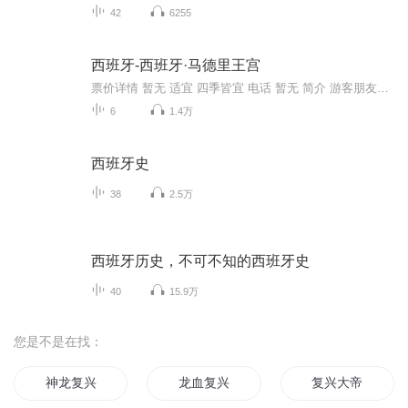
42
6255
西班牙-西班牙·马德里王宫
票价详情 暂无 适宜 四季皆宜 电话 暂无 简介 游客朋友，您好，今天我们将要游览的是欧洲第三大皇宫马德里王宫，它是仅次于凡尔赛宫及维也纳宫的皇宫，让我们一起去参观一下吧。 马德里王宫建于十八世纪中叶加尔罗斯三世时期，是波旁王朝代表性的文化遗迹，其豪华壮丽程度，在欧洲各国皇宫中也是数一数二的。内墙上的刺绣壁画及天花板的绘画都经常维修，保存情况相当好。 马德里王宫建在曼萨莱斯河左岸的山岗上，它是世界上保存最完整而且最精美的宫殿之一。皇宫建于1738年，26年后才完工。马德里王宫的建筑融合了西班牙传统王室建筑风格和巴洛克建筑风格，整体呈正方形，由白色花岗岩筑成，外观具有卢浮宫的建筑美，内部装潢是意大利式的，整个宫殿豪华绝伦。里面藏有无数的金银器皿和珍宝级的绘画、瓷器、皮货、壁毯、乐器及其他皇室用品。现在马德里王宫已被辟为博物院，专供游人参观。 王宫是马德里最精美的建筑，也是世界保存最完好的宫殿之一。整座宫殿非常宏伟，内部共有两千多间房间，供游客参观的仅五十间左右。最值得留意欣赏的是王宫收藏的由斯特拉迪瓦里家族制作的5把小提琴，斯特拉迪瓦里被认为是历史上最伟大的弦乐器制造师，这些小提琴至今仍被在很多重要的音乐会上使用。 如今的王室并不居住在这里，而是住在郊外较小的萨尔苏埃拉宫。不过，马德里王宫仍被用于国事活动，当进行国事活动时王宫就会临时关闭。我的讲解马上就要结束了，祝您旅行愉快，我们下个景点再见。 音频来源于链景旅行
6
1.4万
西班牙史
38
2.5万
西班牙历史，不可不知的西班牙史
40
15.9万
您是不是在找：
神龙复兴
龙血复兴
复兴大帝