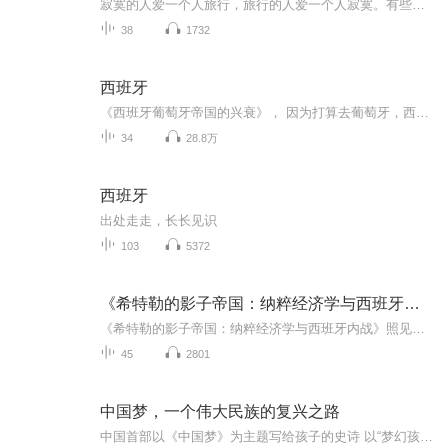
寂寞的人爱一个人旅行，旅行的人爱一个人寂寞。有些事情，现在不做，就再也不会去做了。
38
1732
西班牙
《西班牙葡萄牙帝国的兴衰》， 因为打算去葡萄牙，西班牙旅行，于是对这两个国家的历史产生了浓厚兴趣。一开始找到一本《西班牙史》，结果翻译烂到令人发指的地步。好不容易找到这本书，总算是认真读完了。作者虽然未能详述与这两个国家相关的欧洲历史，但交代清楚了地理大发现时，这两个国家的崛起，更难能可贵的是作者不断提醒国人要对这样的蕞尔小国能成为当时的超级帝国做出思考，对比我们国家的历史发展做出深刻的思考。推荐这本书给大家!...
34
28.8万
西班牙
出处走走，长长见识
103
5372
《希特勒的影子帝国：纳粹经济学与西班牙内战》987
《希特勒的影子帝国：纳粹经济学与西班牙内战》照见世界|洞达学问|博览群书987
45
2801
中国梦，一个伟大民族的复兴之路
中国首部以《中国梦》为主题写给孩子的史诗 以“梦幻孩子的读史笔记”诗歌方式写出近代100余年波澜壮阔的历史画面，集正能量，历史性，抒情为一体。