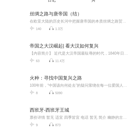
日记
兴
丝绸之路与唐帝国（结）
在欧亚大陆的历史长河中把握唐帝国的本质丝绸之路贸易的本质是奢侈品贸易安史之乱不单单是唐代历史的分水岭，甚至可以说是欧亚大陆历史的分水岭
140
1.3万
帝国之大汉崛起| 看大汉如何复兴
【内容简介】 近代是大汉帝国最耻辱的时代，1840年日不落帝国对大清宣战，使得签订了第一次不平等条约，如果你们回到1840年之前，你们会改变历史吗？李逸因为一次意外带着帝国全面战争系统，回到了1839年，为了使大汉帝国重新屹立在世界之巅，李逸走上了征...
63
11.4万
火种：寻找中国复兴之路
100年前，“中国该向何处去”的疑问萦绕在每一位爱国人士心头。彼时国际共产主义运动风起云涌，中国共产党在马克思列宁主义同中国工人运动的结合中光荣诞生并在顽强斗争中不断发展壮大。本书溯源党史、新中国史、社会主义发展史，上迄20世纪初下及1929年古...
8
5090
西班牙-西班牙王城
票价详情 暂无 适宜 四季皆宜 电话 暂无 简介 幽静的古城，就像一幅巨大又厚重的历史画卷，它承载着菲律宾的历史，写满了那些斑驳的记忆。亲爱的游客朋友，欢迎您来到马尼拉的城中城-西班牙王城。虽然马尼拉几经殖民统治，但西班牙殖民者300年殖民统治留下...
9
873