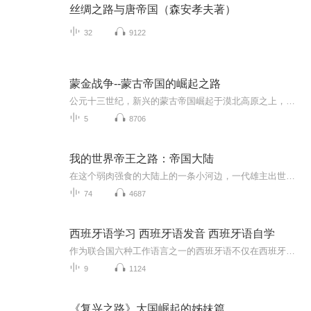
丝绸之路与唐帝国（森安孝夫著）
32
9122
蒙金战争--蒙古帝国的崛起之路
公元十三世纪，新兴的蒙古帝国崛起于漠北高原之上，他与南面由女真人建立的金帝国迎头相撞，双方就此拉开了长达三十余年的宿命对决！
5
8706
我的世界帝王之路：帝国大陆
在这个弱肉强食的大陆上的一条小河边，一代雄主出世。Him、Notch为此再次大打出手，故事才刚刚拉开序幕。不灭军团全军出击；下界猪灵帝国蠢蠢欲动；黑森林内叛乱层出不穷。雄主该如何是好，便看他的杀伐决策。
74
4687
西班牙语学习 西班牙语发音 西班牙语自学
作为联合国六种工作语言之一的西班牙语不仅在西班牙，在世界其它地区也较为普遍的被使用：在拉丁美洲（除巴西和海地外）的十九个国家中使用；美国有四个州也使用西班牙语作为常用语言，有自己的西语之声、电视台、报刊、杂志等；亚洲的菲律宾也部分地使用...
9
1124
《复兴之路》大国崛起的姊妹篇