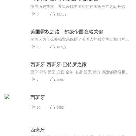
按照历史线索，逐集表现中国如何在国家危亡之际开始了民族觉醒，如何在民族救亡的探索之中选择了社会主义道路，如何在社会主义建设的过程中实现了改革开放的历史性突破，如何在中国建立起社会主义市场经济体制，如何在新的历史时期提出科学发展、建设富强...
6
12.1万
美国霸权之路：超级帝国战略关键
美国人为什么要搞贸易保护？美国人的孤立主义和门罗主义到底是怎么一回事？作为一个建国只有242年的国家，美国是凭借什么成就了世界超级霸权的？美国之所以能够崛起，真的只是抓住了两次世界大战的历史机遇吗？王鼎杰将在本套课程中为你复盘，美国究竟是如...
10
10.5万
西班牙-西班牙·巴特罗之家
票价详情 暂无 适宜 全年 电话 暂无 简介 亲爱的游客朋友，您现在看到的这栋外形标新立异的公寓楼就是巴特罗之家，这栋设计独特的楼是西班牙鬼才建筑师高迪创作成熟期的代表之作。 巴特罗之家位于巴塞罗那市中心著名的不和谐街区，埃克萨潘区的加西亚大街43号。整栋楼的外墙面贴着彩色的马赛克、屋顶的样子酷似龙鳞，处处充满了魔幻色彩。准确的说，巴特罗之家是高迪于1905年到1907年间对原建筑进行的彻底翻修而来的。翻修后的巴特罗之家，完全呈现出一派高迪式的大自然魔幻色彩。它还于2005年入选世界文化遗产名录。 巴特罗之家是由当时经营大型纺织公司的蓝领巴特罗出资建造的，现在仍然有巴特罗的后人居住在里面。因为负担不起整座公寓昂贵的支出，后人们将这所公寓的一层、部分二层的房间、顶层和两个阁楼开放，供游人参观，再用门票的收入养护这所宝贵的遗产。 由于每天来这里参观的游客众多，因此尽可能早点来排队买票。否则您就可能浪费30-40分钟的排队时间。当然，在排队的过程中您也不要浪费欣赏这座伟大建筑的机会。您可以看到淡雅的马赛克外墙很像爬满墙上的串串植物。铁艺的凉台、石头的窗框、膝盖骨一样支撑的柱子，都像是被高迪灵巧的双手，跟捏泥巴似地捏出来的。使劲仰着脖子往上看，您可以看到每一个局部、每一个角度都是不同的。 我的讲解就先到这里了，您可以和很多游客一样，在进门游览前先和这座有名的建筑合影留念。我们一会儿再见。 音频来源于链景旅行
7
4096
西班牙
30
8852
西班牙