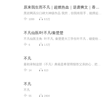
原来我生而不凡｜超燃热血｜逆袭爽文｜香艳剧情｜都市美女
黑岩网高分口碑大神级作品 我穷，但我有双手，能撑起一片天！我弱，但我有双脚，能踏平一块地！欢迎您的关注、点赞、评论、分享、推荐和投月票支持~内容简介 十年前，秦天赐父母神秘失踪，至今杳无音信。他只能靠摆早点摊养活自己，但赚的钱刚好够学费，...
1099
8.5万
不凡仙医/叶不凡/秦楚楚
不凡仙医主角: 叶不凡, 秦楚楚大三学生叶不凡，碰瓷给母亲筹集医药费，却遇到不按套路出牌的女司机，被撞后获得古医门传承，从此通医术、修功法、玩转都市，赢得无数美女青睐。音频节目更新的比较慢,在收听过程中，如想快速阅读小说文字版全集请在薇信中搜...
6
1.5万
不凡
最初录制这部《不凡》典籍是希望用报答父亲的心，把珍贵的fa语，以音频的方式传达给我的老父亲听，让他也能受益。现在更加希望所有人，都能通过谛听这些殊胜的教言，受益匪浅。
14
613
不凡
不凡
55
2404