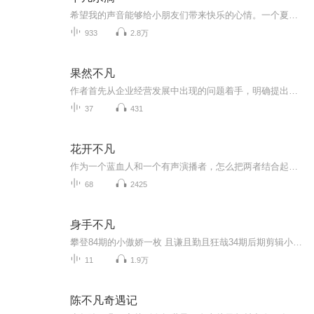
希望我的声音能够给小朋友们带来快乐的心情。一个夏天的味道。介绍了一个非常适合夏天的环境，有碧蓝的天，棉花似的白云。郁郁葱葱的银杏树下，快乐喜悦的玩耍小孩子。只有一个小勇不喜欢夏天，看来一定是个小胖子。希望夏天快点过去。我是退休人员，陪着...
933
2.8万
果然不凡
作者首先从企业经营发展中出现的问题着手，明确提出了“利他是企业持续发展的底层逻辑”和“以文化人、以事炼心是企业健康经营的核心思想”的基础理论。作者针对本企业哲学手册的编撰历程，也进行了细致的剖析和真挚的分享，从实践层面验证了文化、哲学对...
37
431
花开不凡
作为一个蓝血人和一个有声演播者，怎么把两者结合起来一直是我考虑的对象，经过一段时间的准备，怀着忐忑的心情，我做了第一期的节目，希望大家喜欢，接下来我将在申花每场比赛后都来录一段节目，也算是一种记录吧！
68
2425
身手不凡
攀登84期的小傲娇一枚 且谦且勤且狂哉34期后期剪辑小努力一枚且谦且勤且狂哉
11
1.9万
陈不凡奇遇记