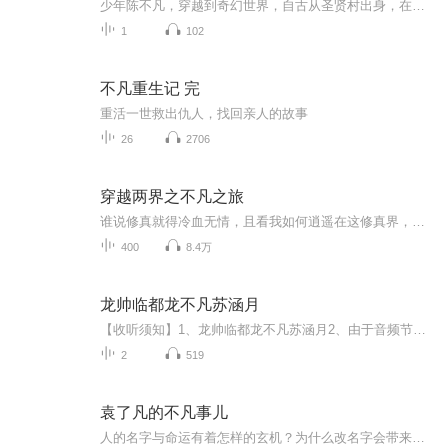
少年陈不凡，穿越到奇幻世界，自古从圣贤村出身，在无法修炼的情况下，惨遭同村霸王天赋卓越的刘墨霸凌，他的青梅竹马唐晓桃天姿卓越，拥有强大的魔法天赋，同时两人都达到了五星武者在一次机缘下，陈不凡从自己父亲的遗物中唤醒了人族至尊吕布，从此人生...
1
102
不凡重生记 完
重活一世救出仇人，找回亲人的故事
26
2706
穿越两界之不凡之旅
谁说修真就得冷血无情，且看我如何逍遥在这修真界，一步步踏上巅峰！
400
8.4万
龙帅临都龙不凡苏涵月
【收听须知】1、龙帅临都龙不凡苏涵月2、由于音频节目更新的比较慢，如想快速阅读小说文字版的全部章节，请在微信中搜索公/众/号【黑葡萄文学】，关注后，并在公/众/号中回复：【359】，便可快速阅读小说文字版全集。（注意：需要在公/众/号中回复才有效哦）
2
519
袁了凡的不凡事儿
人的名字与命运有着怎样的玄机？为什么改名字会带来命运的改变？让袁学海，哦不，袁了凡来告诉你！！！