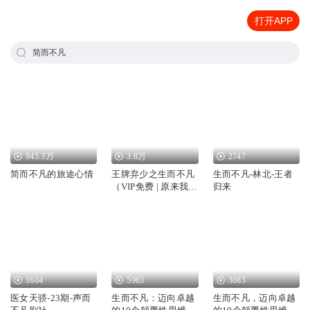
打开APP
简而不凡
945.3万
3.8万
2747
简而不凡的旅途心情
王牌弃少之生而不凡
生而不凡-林北-王者
（VIP免费 | 原来我生
归来
而不凡）
1604
5963
3683
医女天骄-23期-声而
生而不凡：迈向卓越
生而不凡，迈向卓越