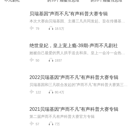
不凡剧社
的10个颠覆性思维
的10个颠覆性思维
贝瑞基因“声而不凡”有声科普大赛专辑
本次大赛由贝瑞基因、主播三凡共同发起。旨在传播基因检测、科学孕育公益科普知识，普及出生缺陷防控理念。同时也为投身于声音领域的新老主播一个用声音创造价值的平台。 本次大设置科普人气奖：3名，按声音播放数排名；优秀内容奖：5名，由贝瑞基因遗传咨询专家按内容专业性、可读性评选；科普达人奖：12名，依据演播水平和播放量等因素综合评选。 贝瑞基因和喜马拉雅的主播们愿意为每一位听众贡献更多的科普内容。如果你喜欢哪一位主播的作品，请用你的方式让更多的人听...
79
18.5万
绝世皇妃，皇上宠上瘾-39期-声而不凡剧社
她被自己最爱的男人拱手送去和亲。皇上一会冷一会热，人前君子，人后......让她一个头两个大！宫中险恶，就连最亲近的人也信不过，每次被陷害她都能仗着皇上撑腰，啪啪啪打脸回去，直到她发现皇上原来......
50
1937
2022贝瑞基因“声而不凡”有声科普大赛专辑
贝瑞基因和三凡联合发起的“声而不凡”有声科普大赛第三届开始啦~更多的奖金更多的奖品！更精彩的科普知识！
122
80.4万
2021贝瑞基因“声而不凡”有声科普大赛专辑
第二届声而不凡有声科普大赛官方专辑
57
7万