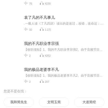
75
4230
袁了凡的不凡事儿
.一般人读《了凡四训》读出的是改过，改错，改命运；这本书则会让你发现，《了凡四训》其实是在说改名，改心，改命运。命运的好坏，不只是“过错”，更是一个名字的错过。如果大家有时间一定要读一读《了凡四训》的原文，每个人都能从中受益良多！
32
1.2万
我的不凡职业李宗强
【收听须知】1、我的不凡职业李宗强2、由于音频节目更新的比较慢，如想快速阅读小说文字版的全部章节，请在微信中搜索公/众/号【毛毛虫文学】，关注后，并在公/众/号中回复：【799】，便可快速阅读小说文字版全集。（注意：需要在公/众/号中回复才有效哦）
2
4252
我的极品老婆李不凡
【收听须知】1、我的极品老婆李不凡2、由于音频节目更新的比较慢，如想快速阅读小说文字版的全部章节，请在微信中搜索公/众/号【黑葡萄文学】，关注后，并在公/众/号中回复：【597】，便可快速阅读小说文字版全集。（注意：需要在公/众/号中回复才有效哦）
2
207
您是不是在找：
我和简先生的二三事
文明玉简
大道简经