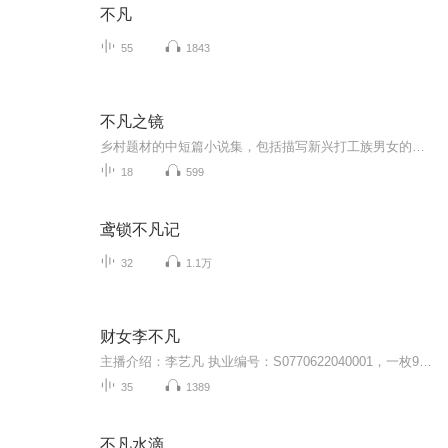
不凡
55
1843
不凡之镜
乡村题材的中短篇小说集，包括描写新兴打工族男女的奋斗故事《鱼哭了，水知道》、描写来城市里打拼的农民的故事《麒麟》，描写受了情伤的女人来到城郊后的爱情故事《神马飞来》等十篇作品。小说准确地把握了当下农村所发生的深刻变化，对新一代农村人的心...
18
599
鸢锁不凡记
32
1.1万
财女李不凡
主播介绍：李艺凡 执业编号：S0770622040001，一枚90后经济学硕士，具有丰富的证券从业经历，服务过1W+客户，客户群体覆盖面广，有专业的技能也向往随性的生活，一个在专业和随性中任意切换的投资顾问小姐姐，希望把我的经验和认知分享给大家，帮你避开股...
35
1389
不凡水滴