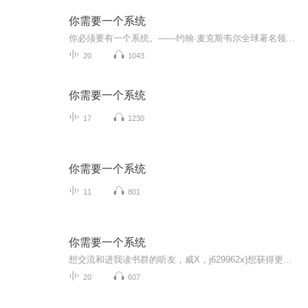
你需要一个系统
你必须要有一个系统。——约翰·麦克斯韦尔全球著名领导力大师《你需要一个系统》是“管道之父”、“系统建造大师”贝克·哈吉斯继《管道的力量》、《梦想生意》之后又一震撼九作！左手管道、右手系统，实现生活与财务自由！正像贝克·哈吉斯在字里行间所...
20
1043
你需要一个系统
17
1230
你需要一个系统
11
801
你需要一个系统
想交流和进我读书群的听友，威X，j629962x)想获得更多的智慧，拥有富人思维，成功思维吗？快来和我们一起交流和探讨吧！！智慧是分辨差异的能力智慧是解决问题的能力智慧是运用知识的能力智慧是正确选择的能力智慧是克服恐惧的关键智慧是制造财富的工场我...
20
607