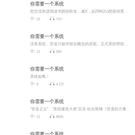
你需要一个系统
想交流和进我读书群的听友，威X，j629962x)想获得更多的智慧，拥有富人思维，成功思维吗？快来和我们一起交流和探讨吧！！智慧是分辨差异的能力智慧是解决问题的能力智慧是运用知识的能力智慧是正确选择的能力智慧是克服恐惧的关键智慧是制造财富的工场我...
20
733
你需要一个系统
没有系统，管道只能停留在概念的层面。正式系统帮助我们把管道的概念变成实实在在的生意，并帮助我们把管道生意做大做强。
12
584
你需要一个系统
系统如氧！
8
4.2万
你需要一个系统
“管道之父”、“系统建造大师”贝克·哈吉斯继《管道的力量》、《梦想生意》之后又一震憾力作。
12
8836
你需要一个系统