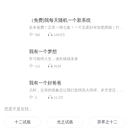
（免费)我每天随机一个新系统
全本免费！正常一周七集！一个五星好评加更两级！打赏无限加更-满意为止！满200订阅加更20集！满500订阅加更50集！满1000订阅加更100集！【轻松，幽默，半日常】叶天逸穿越到了一个人渣的身上，同时开启了一个无限系统，无限系统每次都会随机开启一个不一...
581
143.8万
我有一个梦想
学习相伴人生，成长铸就未来
111
4134
我有一个好爸爸
儿时，父亲的形象总让我们觉得高大伟岸。岁月变迁，时光流逝，我们变得越来越强壮成熟，而父亲慢慢的变老……此时我想说：“ 小时候，你牵着我成长，长大了，我挽着你遨游。”...
2
11.2万
您是不是在找：
十二试炼
光之试炼
异界之十二试炼