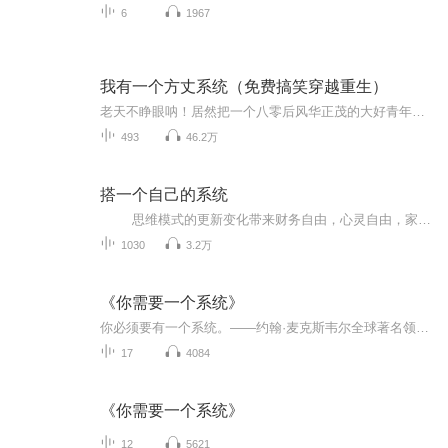
6
1967
我有一个方丈系统（免费搞笑穿越重生）
老天不睁眼呐！居然把一个八零后风华正茂的大好青年穿到了古代，穿也就穿了，偏偏要穿成个和尚。 穿成和尚也就罢了，偏偏还是个方丈！方丈也就罢了，还弄个方丈系统来约束咱！ 将童子功练到大成？让少林成天下第一大派？当武林盟主？系统的要求太离...
493
46.2万
搭一个自己的系统
思维模式的更新变化带来财务自由，心灵自由，家庭幸福，身心健康！成长是复利的，能力是可以训练的，专注成长。（想交流和进我读书群的听友，威X，616069107） 真正的财富自由是什么？财富自由，就是当你不工作的时候，也不必为金钱...
1030
3.2万
《你需要一个系统》
你必须要有一个系统。——约翰·麦克斯韦尔全球著名领导力大师《你需要一个系统》是“管道之父”、“系统建造大师”贝克·哈吉斯继《管道的故事》、《梦想生意》之后又一震撼九作！左手管道、右手系统，实现生活与财务自由！正像贝克·哈吉斯在字里行间所说的那样：去进入其中吧！去成就发展吧！去体现价值吧！去为社会贡献更多吧！ 没有系统，管道只能停留在概念的层面。正是系统，帮助我们把管道的概念变成实实在在的生意，并帮助我们把管道生意做大做强。本书告诉你如何获得成功！贝克·哈吉斯先生不仅是全球知名...
17
4084
《你需要一个系统》
12
5621