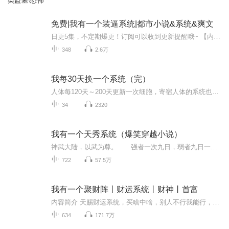
类盗墓\恐怖
免费|我有一个装逼系统|都市小说&系统&爽文
日更5集，不定期爆更！订阅可以收到更新提醒哦~ 【内容简介】 平凡上班族周元，意外触碰神秘'装逼系统'，系统赠予他装逼值，开启了一场奇妙之旅。他用装逼值换回生命奇迹，母亲重伤瞬间复苏，商场上一鸣惊人，结识了陈岚这样的商业巨头。随着爷爷的神秘面...
348
2.6万
我每30天换一个系统（完）
人体每120天～200天更新一次细胞，寄宿人体的系统也存在着更替，它的周期是30天。从欧神系统开始，被放了鸽子的王锦逸在周年纪念晚会上欧神附体，开局就从低谷走向峰等待他的，是后面更多未知的秀儿系统……
34
2320
我有一个天秀系统（爆笑穿越小说）
神武大陆，以武为尊。 强者一次九日，弱者九日一次，不强不弱者一日九次。 孤儿段咫因看了一个黑哥抬棺视频，竟意外魂穿到神武大陆，绑定天秀系统，自此开启天秀的人生。 惊，某战神获得了绝世神丹？ 抱歉，那是本秀儿用脚炼出来的！ 吓，...
722
57.5万
我有一个聚财阵丨财运系统丨财神丨首富
内容简介 天赐财运系统，买啥中啥，别人不行我能行，弄了半天，财神竟是我自己！
634
171.7万