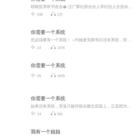
耶格悦享听书友会� 汪广辉社群合伙人李纪信人生使命：带动1亿人读书成长，帮助1000户家庭实现财务自由！17615681886 ★链接希望 点亮生活感谢您：点赞♥ 关注✅ 转发� 微信:C89U58
630
2万
你需要一个系统
您必须要有一个系统！～约翰麦克斯韦尔没有系统，管道只能停留在概念的层面。正是系统，帮助我们把管道的概念变成实实在在的生意，并帮助我们把管道生意做大做强！如果你把自己定位推销员，靠推销建立生意，那么你不需要系统！系统是给那些希望从左象限走...
23
1476
你需要一个系统
20
4429
你需要一个系统
如果没有系统，管道只能停留在概念层面上，正是因为系统帮助我们把管道的概念变成实实在在的生意，并帮助我们把管道生意做大做强，如果你把自己定位为推销员，靠推销建立生意，那么你不需要系统，系统是给那些希望从左象限走到右象限的人准备的。如果你希望开创被动收入，迈到企业家象限，那么我实在想不出除了通过系统建立管道之外，还有什么其他方法了。----管道之父 贝克.哈吉...
14
581
我有一个姐姐