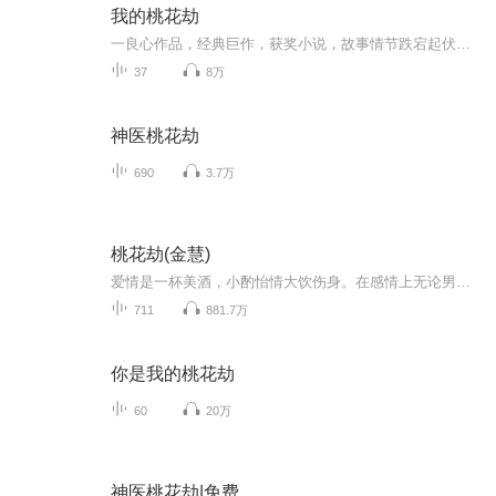
我的桃花劫
一良心作品，经典巨作，获奖小说，故事情节跌宕起伏，转折紧扣人心弦。请大家多多支持，电动提建议，我们将推出更多的优秀作品，满足您的耳朵，震撼您的心灵。一良心作品，经典巨作，获奖小说，故事情节跌宕起伏，转折紧扣人心弦。请大家多多支持，电动提建议，我们将推出更多的优秀作品，满足您的耳朵，震撼您的心灵。
37
8万
神医桃花劫
690
3.7万
桃花劫(金慧)
爱情是一杯美酒，小酌怡情大饮伤身。在感情上无论男女一定要自尊自爱。《诗经》里，人们将桃花比作爱情之物，称赞：桃之夭夭，灼灼其华。之子于归，宜其室家。 在传统文化学中，古人更是将桃花称为一颗“感情星”。
711
881.7万
你是我的桃花劫
60
20万
神医桃花劫|免费