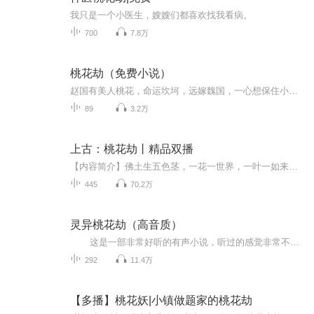
我只是一个小医生，嫂嫂们都喜欢找我看病。
700
7.8万
桃花劫（免费小说）
赵国有美人桃花，命运坎坷，远嫁魏国，一心想保住小命往上爬。魏国有俊朗宰相，心狠手辣，口蜜腹剑，只为达到自己的目的，谁的命也不疼惜。桃花觉得，是个人都有爱美之心，怎么说也不能说灭了她就灭了她啊！沈在野..
89
3.2万
上古：桃花劫丨精品双播
【内容简介】佛土生五色茎，一花一世界，一叶一如来——白晅忆起初见少玦的那一年，战乱四起，三界动荡，正值六道兵荒马乱之际，偏偏这乱世之中，生出了她这般清如莲花的女子。只那一眼，年少的少玦便被深深刻入了碧落宫不可一世的白晅大神心房里。三界六...
445
70.2万
灵异桃花劫（高音质）
这是一部非常好听的有声小说，听过的感觉非常不错，故事扑朔迷离，情节跌宕起伏，?是以（推理、悬疑、奇特、未知、穿越、血腥、架空、恐怖、刺激）等风格模式构成的虚幻故事。?为了提供更多优秀的有声作品，请多多宣传和推荐本书，这是一种支持与鼓励！欢迎您的意见和建议，我们将不断提升自己，给大家呢带来更多优秀的作品。请大家多多支持，好听就请小伙伴一起来吧。只就是对我们最大的支持了.有声小说的未来，是需要大家共同的努力!? 友情提示:听书是种生活的品味，在品味生...
292
11.4万
【多播】桃花妖|小镇做题家的桃花劫