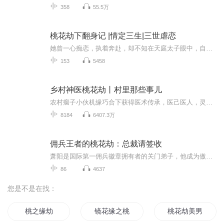
358
55.5万
桃花劫下翻身记 |情定三生|三世虐恋
她曾一心痴恋，执着奔赴，却不知在天庭太子眼中，自己不过一介卑微小妖。一场阴谋，便将他微薄的信任彻底撕碎。情劫难逃，修为尽毁，是魔界少主默默守了她八百年，伴了她八百年，只因情根深种，再难拔除。“你蠢啊，八百多年了，就一点也看不出我在想什么...
153
5458
乡村神医桃花劫丨村里那些事儿
农村瘸子小伙机缘巧合下获得医术传承，医己医人，灵药种田，拳打恶霸，屌丝逆袭，村霸啪啪打脸，村里的女人个个美丽动人、笑靥如花，有钱花、美女环绕成就人生赢家！
8184
6407.3万
佣兵王者的桃花劫：总裁请签收
萧阳是国际第一佣兵徽章拥有者的关门弟子，他成为傲娇总裁蓝月儿的保镖，碰撞出诸多笑料，还与刑警闺蜜、幽默公关老板、动心护士、会赛车的好奇医生等女配产生奇妙交集，他们的故事充满刺激、暧昧与温情，精彩不断，令人期待。
86
4637
您是不是在找：
桃之缘劫
镜花缘之桃花劫
桃花劫美男滚滚来