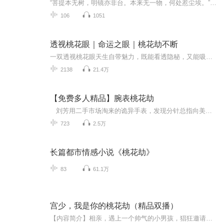
“菩提本无树，明镜亦非台。本来无一物，何处惹尘埃。” 一个疯子的故事，一个小镇做题家的故事，一个少年青春期几段暧昧情怀的故事，一个没有完结，还在继续的故事......
106
1051
透视桃花眼｜命运之眼｜桃花劫不断
一双透视桃花眼天生自带魅力，既能看透隐秘，又能吸引无数美人倾心。村花、御姐、总裁、护士尽数环绕，暧昧不断、艳遇连连，凭一双神眼，走上风流快活的巅峰人生。
2138
21.4万
【免费多人精品】腕表桃花劫
刘芳用二手市场淘来的诡异手表，发现分针总指向美女方位。从咖啡店邂逅的火辣女郎到街头随机出现的佳人，这块“美女定位表”让他的生活从此被神秘荷尔蒙牵引。
723
2.5万
长篇都市情感小说《桃花劫》
83
61.1万
宫少，我是你的桃花劫（精品双播）
【内容简介】相亲，遇上一个帅气的小男孩，猖狂邀请：“女人，我爹地帅气多金，当我妈咪要什么有什么答不答应？”白捡个小帅哥儿子，哪有不要的道理？“可以但是我要先验货 。”“成交” 准儿子傲娇带她去验货，当晚就把总裁大人生吞活剥。“准妈咪货验的...