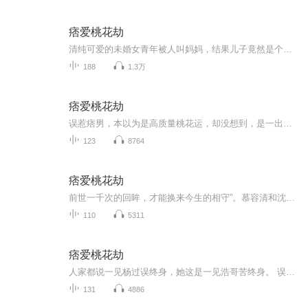
痞爱桃花劫
清纯可爱的未婚女青年被人叫妈妈，结果儿子竟然是个痞帅痞帅的大帅哥。清纯小白莲和痞帅大帅哥之间会发生怎样的纠葛痴缠呢？
188
1.3万
痞爱桃花劫
误惹痞男，本以为是高质量桃花运，却没想到，是一出惊世桃花劫，第一次见面就是在派出所，他乖巧的像只羊，而事实上，他却是一只披着羊皮的狼。她才是那个任人宰割的小白兔。 她说:你真无耻。他说:我不介意对你更无耻一点。她说:你丫的揍是一个禽兽。 他说...
123
8764
痞爱桃花劫
前世一千次的回眸，才能换来今生的相守”。慕容清和沈浩泽第一次见面竟是在派出所。误惹痞男，本以为是高质量桃花运，却没想到是一出惊世桃花劫。他乖巧的像只羊，而事实上，他却是一只披着羊皮的狼，她才是那个任人宰割的小白兔。小白兔与大灰狼的碰撞将...
110
5311
痞爱桃花劫
人家都说一见杨过误终身，她这是一见浩哥苦终身。 误惹痞男，本以为是高质量桃花运，却没想到，是一出惊世桃花劫，第一次见面就是在派出所，他乖巧的像只羊，而事实上，他却是一只披着羊皮的狼。她才是那个任人宰割的小白兔。 她说:你真无耻。他说:我不介...
131
4886