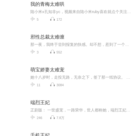
我的青梅太难哄
陆小米x孔知非yc，视频来自陆小米ruby喜欢就点个关注吧～祝小宝们天天开心生活愉快
5
172
邪性总裁太难缠
那一夜，我终于尝到报复的快感。却不想，惹到了一个不能惹的人！【收听须知】1、该专辑免费收听。2、在收听过程中，如想快速阅读小说文字版全集，或者你有其他任何问题，请在微信中搜索公众号【糖果看吧】，关注并回复数字：【7660】，便可快速阅读文字全...
3
552
萌宝娇妻太难宠
她十八岁时，走投无路，无奈之下，签了那一纸协议。 谁知道她产下一对双胞胎……于是她偷偷的藏了一个…… 几年后，阴差阳错，她发现一个跟她儿子一模一样的男孩。 而男孩的父亲，竟然是富可敌国的滔天人物！在收听过程中，如想快速阅读小说文字版的全部章节，请在微信中搜索公众号【鸡蛋文学】，关注后，并在公众号中回复：【28】，便可快速阅读小说文字版最新章节。
11
3084
端烈王妃
正剧版： 一世盛宠，一路荣华，世人都称她，端烈王妃。 真相版： 夷安郡主风光了一辈子，笑傲京都，全凭抱上了皇帝的粗大腿 可怜一朝病死，再睁眼，成了侯府嫡女 却是个被欺负的小可怜儿 正举目四望，犹豫要不要继续兴风作浪时 一只金大腿默默地，诚恳地伸...
246
7.8万
千机王妃