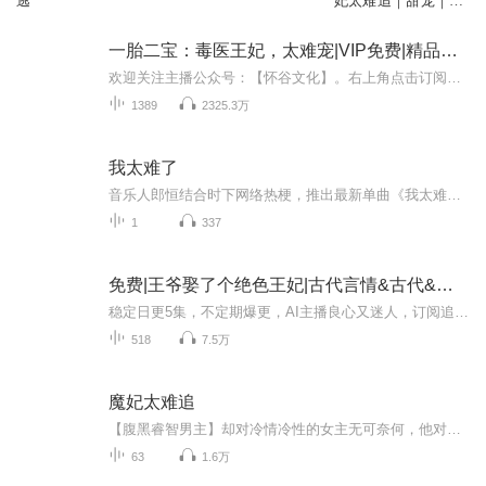
逃
妃太难追｜甜宠｜女
强｜穿越｜爽文
一胎二宝：毒医王妃，太难宠|VIP免费|精品多人
欢迎关注主播公众号：【怀谷文化】。右上角点击订阅，更新抢先听，关注主播，更多惊喜等你解锁！【内容介绍】说她废材丑女？笑话！她医毒双修，通天医术叫死人睁眼，逆天绝学控五毒虫蛊，从此她是人人口中的祸国妖孽，打的所有渣渣跪下唱征服，更有一双儿...
1389
2325.3万
我太难了
音乐人郎恒结合时下网络热梗，推出最新单曲《我太难了》。“我太难了”来源于网红giao哥的一句口头禅，因为说出了大家的心声，而成为了年轻人宣泄情绪的一种方式。但正如歌中所唱，“再难也要勇敢面对啊”，直白的歌词在简单却准确的揭示出生活真相的同时，以轻快、诙谐的曲风，倡导一种笑对生活的积极态度。郎恒既是这首歌曲的演唱者，也是编曲者。从20岁起开始活跃于音乐工作的幕后与幕前，郎恒具有的深厚音乐修为，在此次结合了民谣、FUNK和墨西哥民谣的编曲中显露无疑，为这首歌曲增色不少。...
1
337
免费|王爷娶了个绝色王妃|古代言情&古代&王妃
稳定日更5集，不定期爆更，AI主播良心又迷人，订阅追更不迷路！ 【内容简介】 娶了个绝色的王妃，王府里喜气洋洋的同时，府中人全都在暗聊王爷被绿了，原因是王妃的肚子里有了旁的男人的种，谁人都在预测王妃会怎么死，结果，某王妃不止活下来了，还活...
518
7.5万
魔妃太难追
【腹黑睿智男主】却对冷情冷性的女主无可奈何，他对她说:“面瘫是病，得治！”【冷静淡定女主】她说:“看来有人盯上我们了！”他无辜叹息:“确切的说，他们是盯上了你，我是被你牵连的……”她淡定总结，“所以，我们现在是一根绳上的蚂蚱。”他问:“打？...
63
1.6万