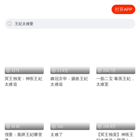
打开APP
王妃太难娶
1171
21.9万
256.7万
冥王独宠：神医王妃
嫡冠京华：摄政王妃
一胎二宝:毒医王妃，
太难追
太难追
太难宠
4118
162
218.8万
强娶：凰牌王妃哪里
太难了
【冥王独宠】神医王