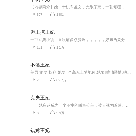
【内容简介】她，千机阁圣女，无限荣宠，一朝倾覆，如何浴火重生。他，秋水宫宫主，身份迷离，灭门之仇，如何步步为营。【作者/主播】作者：谢司令主播：冬雪享听【购买须知】1、本作品为付费有声书，前120集为免费试听，购买成功后，即可收听，可下载重复...
607
1801
魅王撩王妃
一部经典小说，喜欢请多点赞啊，，，，，好东西要分享给小伙伴啊，所有专辑完全免费，本小说情节跌宕起伏，内容紧扣发展脉搏。。绝对震撼你的耳膜，，，，还等什么，赶快来吧，记住点赞分享啊，分享点赞。。。。 一部经典小说，喜欢请多点赞啊，，，，，好东西要分享给小伙伴啊，所有专辑完全免费，本小说情节跌宕起伏，内容紧扣发展脉搏。。绝对震撼你的耳膜，，，，还等什么，赶快来吧，记住点赞分享啊，分享点赞。。。。
131
1.1万
不傻王妃
美男,她要!权利,她要! 至高无上的地位,她要!唯独爱情,她不要!要知道,冥王府的傻妃-不傻!二十一世纪头脑的女侦探,即便穿越成一弱弱小绵羊,她仍旧可以在古代吃香的喝辣的,娶漂亮的老公!
70
85.7万
克夫王妃
她穿越成为一个不幸的断掌公主，被人视为凶煞。和亲做了王妃后，更遭王爷百般刁难奚落。 在她爱上他后，他却无情地对她说，断掌女人，一生一世孤独，三生三世害人害己！克夫的断掌让她受尽磨难，却也有男子为博她一笑，甘愿倾城相送……
85
9.9万
错嫁王妃