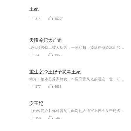
王妃
314
102万
天降冷妃太难追
现代顶级特工被人所害，一朝穿越，掉落在傲娇冰山脸王爷的浴池里，某王爷在她面前若无其事的脱衣服，靠!要不要这么豪放？再见面时，她被人劫杀，他站在他几步之外，慵懒的看好戏，猛女直接开骂:真他妈的不是男人!于是，某王爷怒了，逼着她证明。某天，某人对某王爷咆哮:“你能不能离我远点?”某王爷往后退了一步，某女拧着眉问:“不是让你离我远一点儿吗?你怎么还不走？“某王爷十分淡定的回答，“远一点。”某女以手扶额。
34
1965
重生之冷王妃子恶毒王妃
简介：她本是苏家嫡女，本应高贵风光的活这一世，却因为爱错了人，信错了人，害得苏家家破人亡……为她之人全部惨死，连刚刚生下的孩子自己都没有摸一摸便死在亲妹妹的手上，而自己最后被羞辱至惨死！她从未想过上天会给她再来一次的机会，重活一世，她必...
177
6638
安王妃
【内容简介】你可曾见过面对他人迫害不仅不反击还各种给人制造机会弄死自己的奇葩？轮回了九十九世活腻味了的方笑语就愉快的这么干了！可或许是老天都看不过去她的得过且过，一眨眼她重生在了第九十九世。于是，镇远将军府赫赫有名的木头方大小姐傻眼了。...
159
5443