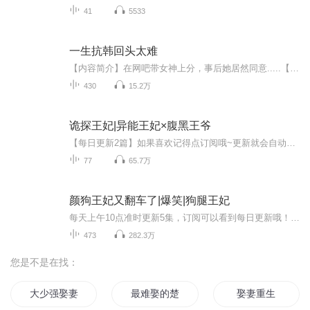
41
5533
一生抗韩回头太难
【内容简介】在网吧带女神上分，事后她居然同意.....【作者/主播简介】作者：冰鸟，黑岩网签约作者，其作品《一生抗韩回头太难》。主播：绅士疯度，有声小说主播，演播作品《一生抗韩回头太难》。【购买须知】1.本作品为付费有声书，前30集为免费试听，购...
430
15.2万
诡探王妃|异能王妃×腹黑王爷
【每日更新2篇】如果喜欢记得点订阅哦~更新就会自动提示。关注主播，更多精彩故事等着你~《诡探王妃》是由作者子不语怪创作的古风奇幻言情小说，由每天读点故事独家出品。由人气热门主播倾城演绎。刚过及笄之礼的望门嫡女苏清墨，被一道赐婚圣旨嫁入王府，...
77
65.7万
颜狗王妃又翻车了|爆笑|狗腿王妃
每天上午10点准时更新5集，订阅可以看到每日更新哦！【内容简介】乔叶穿越到刺杀任务的现场，她强行给自己加了雨神的马甲，为了走稳人设，疯狂抱大腿。乔叶忙着周旋、忙着演戏、忙着表白、忙着替这个没良心的三皇子挣钱。三皇子忙着装傻、忙着试探、忙着吃...
473
282.3万
您是不是在找：
大少强娶妻
最难娶的楚王妃
娶妻重生