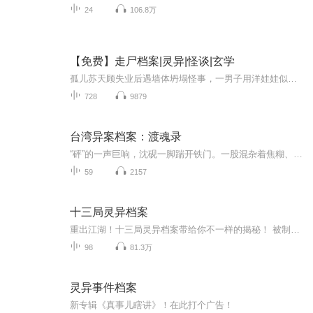
24
106.8万
【免费】走尸档案|灵异|怪谈|玄学
孤儿苏天顾失业后遇墙体坍塌怪事，一男子用洋娃娃似能操控遇难者。后他见谭玄事务所高薪招聘，前往时竟遇该男子。男子邀他入职，苏天顾在诡异氛围中面临抉择，未知命运开启。
728
9879
台湾异案档案：渡魂录
“砰”的一声巨响，沈砚一脚踹开铁门。一股混杂着焦糊、腐臭与寒气的风，瞬间裹着女人的哭声撞进鼻腔。不是呜咽，是贴耳炸响的尖啸，像生锈的铁片刮过骨头！
59
2157
十三局灵异档案
重出江湖！十三局灵异档案带给你不一样的揭秘！ 被制造的人类生命。三万年前的外星遗产。疯狂进化的新新人类。这些是你从未听说过的故事，但是他们全部记载在一本秘密的档案里。这些你永远想象不到的离奇档案，被作者微不二写成了这本书。欢迎收听有声小说...
98
81.3万
灵异事件档案
新专辑《真事儿瞎讲》！在此打个广告！