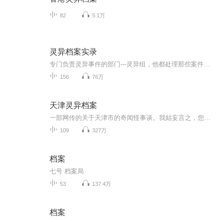
82
5.1万
灵异档案实录
专门负责灵异事件的部门---灵异组，他都处理那些案件呢？本书来为你一一揭...
156
76万
天津灵异档案
一部网传的关于天津市的奇闻怪事谈。我姑妄言之，您姑妄听之......
109
327万
档案
七号 档案局
53
137.4万
档案