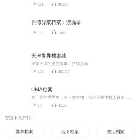
151
95.8万
台湾异案档案：渡魂录
19
1469
天津灵异档案续
搜集天津的灵异故事，持续更新！
122
201.2万
UMA档案
在广大的世界中，有一类生物，它们只被少数人目击，且为证实其存在，我们见它门统称为UMA，未确认生命，我是调查员编号825，下面就跟着我，一起进入这神秘的世界吧！（本专辑所有故事纯粹虚构，切勿当真！）
16
4.1万
您是不是在找：
异事档案
地下档案
走宝档案