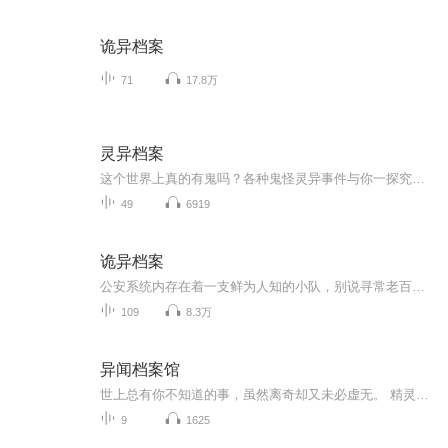
诡异档案
71
17.8万
灵异档案
这个世界上真的有鬼吗？各种鬼怪灵异事件与你一探究竟.......
49
6919
诡异档案
公安系统内存在着一支鲜为人知的小队，别说寻常老百姓，就连大部分在职的公安干警也闻所未闻。小队直属于省公安厅，但公安厅对外却从不承认小队的存在，因为小队是专门处理一些以现今科技难以解释的不可思议事件，承认小队的存在，不但与政府反封建反迷信...
109
8.3万
异闻档案馆
世上总有你不知道的事，虽然离奇却又未必虚无。 精灵狐魅、神鬼传奇，每一个诡谲离奇的故事背后，世俗百态、人情冷暖无不深藏其中。 我们虽信仰科学，但对鬼神也亦当先敬之而后远之。 而这些诡异离奇的故事，并非总出现荒废闭塞的山谷或是民间的野史传闻中。繁华热闹的都市每当夜幕降临，阴阳之间恐怖如影随形，危险隐藏在人们未曾留意的生活细节之中，毛骨悚然的事情时有发生。
9
1625