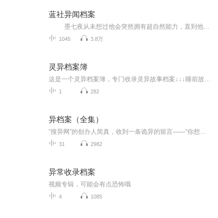
蓝社异闻档案
墨七夜从未想过他会突然拥有超自然能力，直到他朝着太阳射了一箭。绝对的命中意味着他可以是绿茵场上的神，篮球界的上帝，游戏里的大罗金仙…… 他以此可以轻易地成为人生赢家，华丽地度过一生，财富与权力都不会是难事。正当他以...
1045
3.8万
灵异档案簿
这是一个灵异档案簿，专门收录灵异故事档案↓↓↓睡前故事想听什么？来听听这个节目，总有你想要的！你想放入“档案簿”的档案，由我为你收录！不定期更新档案簿的档案！您的收听，是我更新的动力！————————————喜欢节目的请订阅加关注！喜欢主播的可以私信主播加联系方式！
1
282
异档案（全集）
“搜异网”的创办人简真，收到一条诡异的留言——“你想见到真的鬼吗？明天晚上六点到向阳厂门口！”具有特殊本能的他，被这条留言勾起了好奇心，只身前去赴约。然而，被束缚在此地的冤魂和诅咒却悄悄找上门——神秘工厂、临终视频、废弃高炉里被锁住的女孩……种种无解的线索像只无形的大手操控着这一切，简真失去了反抗的力量，甚至被陷害关进疯人院……生死关头，他以破釜沉舟的方式得以自救。然而，拨开重重迷雾后，事件背后的真相却竟然是……
31
2982
异常收录档案
视频专辑，可能会有点恐怖哦
4
1085