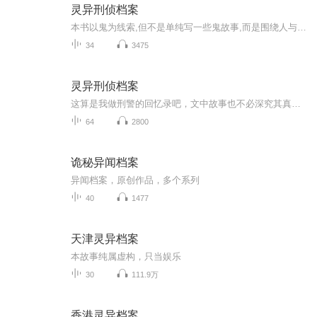
灵异刑侦档案
本书以鬼为线索,但不是单纯写一些鬼故事,而是围绕人与人、人与鬼、鬼与鬼的情节变换,通过主人公的经历,来反映显示生活和一些哲理。跟注重描写之间的情感,亲情,爱情,友情,只要有情,什么都变得不那么可怕……
34
3475
灵异刑侦档案
这算是我做刑警的回忆录吧，文中故事也不必深究其真实性，你信也好，不信也罢。这个鬼怪陆离的社会里，人和鬼，到底谁最可怕？
64
2800
诡秘异闻档案
异闻档案，原创作品，多个系列
40
1477
天津灵异档案
本故事纯属虚构，只当娱乐
30
111.9万
香港灵异档案