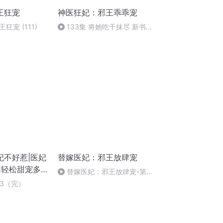
王狂宠
神医狂妃：邪王乖乖宠
宠 (111)
133集 将她吃干抹尽 新书
《盛宠之名门医女》上架！大女
主医女仵作娓娓道来
妃不好惹|医妃
替嫁医妃：邪王放肆宠
|轻松甜宠多
替嫁医妃：邪王放肆宠-第七
章 管家拼命磕头
亲3（完）