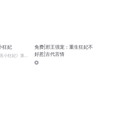
小狂妃
免费|邪王强宠：重生狂妃不
好惹|古代言情
医小狂妃》第六