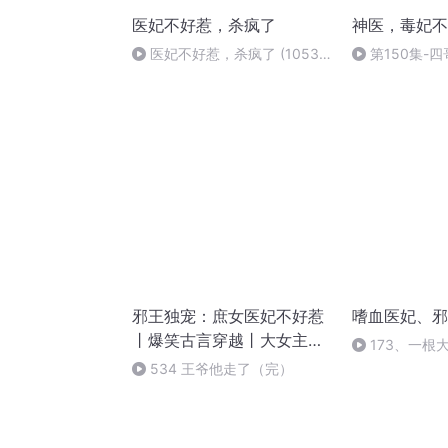
医妃不好惹，杀疯了
神医，毒妃不
医妃不好惹，杀疯了 (1053
第150集-
完结).mp3
事-154107242
邪王独宠：庶女医妃不好惹
嗜血医妃、邪
丨爆笑古言穿越丨大女主权
173、一根
谋爽文
534 王爷他走了（完）