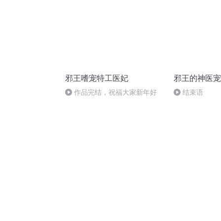
邪王嗜宠特工医妃
邪王的神医宠
作品完结，祝福大家新年好
结束语