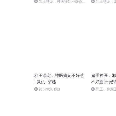
邪王嗜宠，神医狂妃不好惹
邪王嗜宠：
1054
170集（结完）
邪王溺宠：神医嫡妃不好惹
鬼手神医：邪
| 复仇 |穿越
不好惹|王妃
第528集 (完)
邪王，你家
992集 白头到