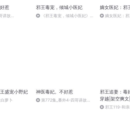
好惹
邪王毒宠，倾城小医妃
嫡女医妃：邪
四哥讲故
《邪王毒宠，倾城小医妃》
嫡女医妃：邪王狂
118
王盛宠小野妃
神医毒妃。不好惹
邪王追妻：毒
穿越|架空爽文
大白萝卜
第772集_番外4-四哥讲故
人剧
事-154107040
邪王119-和