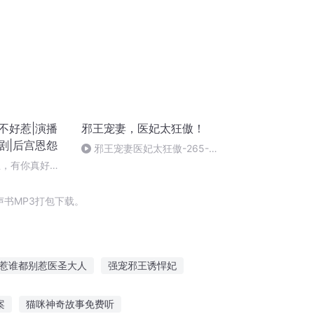
不好惹|演播
邪王宠妻，医妃太狂傲！
剧|后宫恩怨
邪王宠妻医妃太狂傲-265-大
结局，合家欢（完）
生，有你真好
书MP3打包下载。
惹谁都别惹医圣大人
强宠邪王诱悍妃
独宠神医王妃惹不起
重生之邪医千金
案
猫咪神奇故事免费听