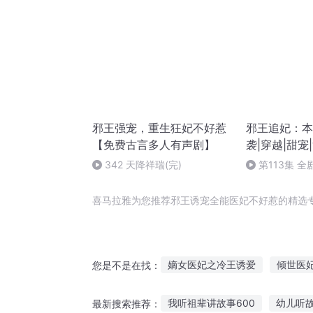
邪王强宠，重生狂妃不好惹
邪王追妃：本
【免费古言多人有声剧】
袭|穿越|甜宠
342 天降祥瑞(完)
第113集 
喜马拉雅为您推荐邪王诱宠全能医妃不好惹的精选
嫡女医妃之冷王诱爱
倾世医
您是不是在找：
天才小魔妃妖孽邪尊不好惹
我听祖辈讲故事600
幼儿听
最新搜索推荐：