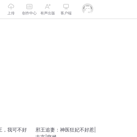
上传
创作中心
有声出版
客户端
王，我可不好
邪王追妻：神医狂妃不好惹|