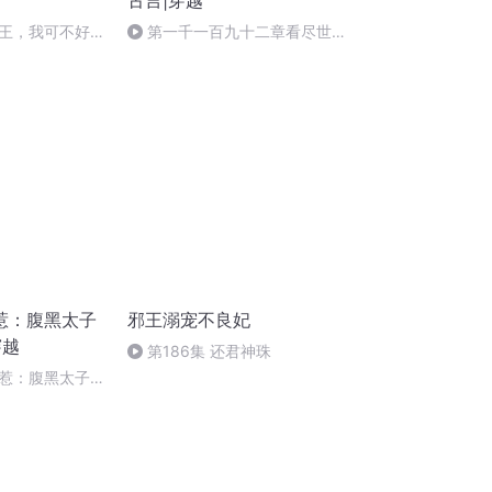
古言|穿越
王，我可不好
第一千一百九十二章看尽世间
）
繁华
惹：腹黑太子
邪王溺宠不良妃
穿越
第186集 还君神珠
惹：腹黑太子宠
完）