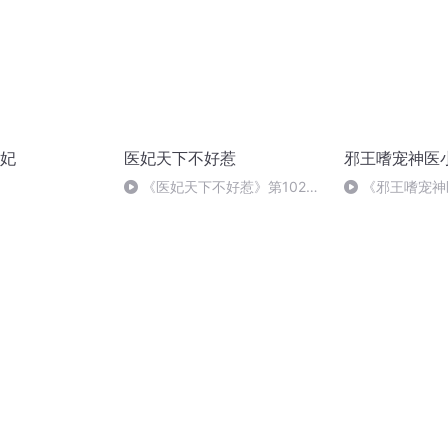
妃
医妃天下不好惹
邪王嗜宠神医
《医妃天下不好惹》第102集
《邪王嗜宠神
套圈
百三十集