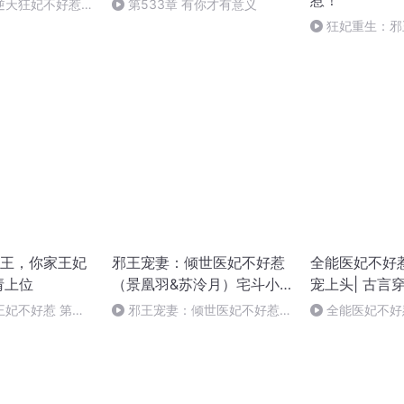
惹！
逆天狂妃不好惹第
第533章 有你才有意义
狂妃重生：邪
惹！ (664)（完
王，你家王妃
邪王宠妻：倾世医妃不好惹
全能医妃不好
请上位
（景凰羽&苏泠月）宅斗小
宠上头| 古言
说
王妃不好惹 第
邪王宠妻：倾世医妃不好惹
全能医妃不好
老（完结）
436-大结局
上头328结局（