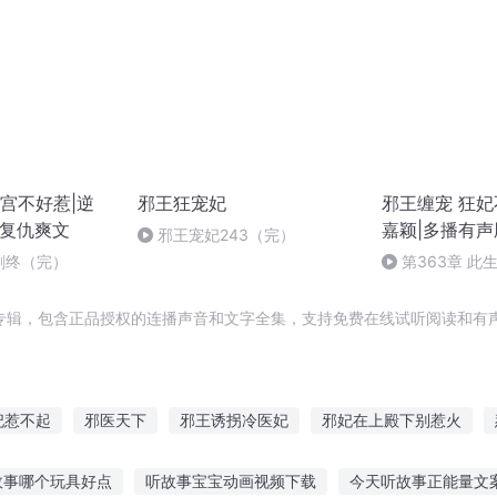
宫不好惹|逆
邪王狂宠妃
邪王缠宠 狂妃
|复仇爽文
嘉颖|多播有声
邪王宠妃243（完）
全剧终（完）
第363章 此
（完）
专辑，包含正品授权的连播声音和文字全集，支持免费在线试听阅读和有声
妃惹不起
邪医天下
邪王诱拐冷医妃
邪妃在上殿下别惹火
风水邪医
重生之邪医修罗
重生之邪医王妃
武道邪医
邪王
故事哪个玩具好点
听故事宝宝动画视频下载
今天听故事正能量文