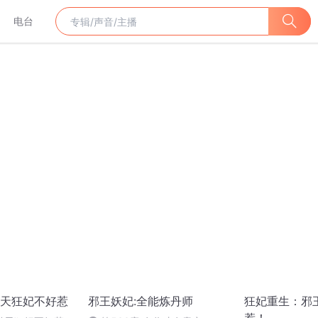
电台
天狂妃不好惹
邪王妖妃:全能炼丹师
狂妃重生：邪