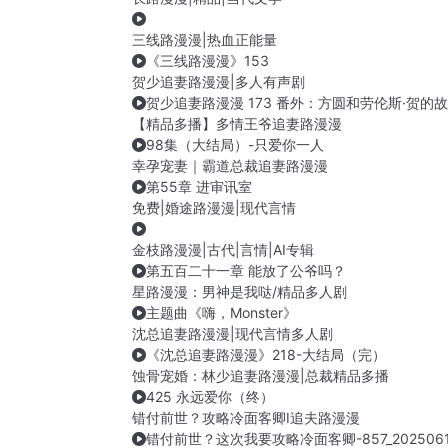
三线路漫漫|热血正能量
《三线路漫漫》153
贺少追妻路漫漫|多人有声剧
贺少追妻路漫漫 173 番外：方圆和劳伦斯·贺的
【精品多播】多情王爷追妻路漫漫
98集（大结局）-只爱你一人
幸孕宠妻｜霸道总裁追妻路漫漫
第55章 进审讯室
免费|婚途路漫漫|现代言情
金枝路漫漫|古代|言情|AI专辑
第五百二十一章 能放了公爷吗？
星路漫漫：男神是我哒/精品多人剧
主题曲《嗨，Monster》
沈总追妻路漫漫|现代言情多人剧
《沈总追妻路漫漫》218-大结局（完）
蚀骨宠婚：林少追妻路漫漫|总裁精品多播
425 永远爱你（终）
错付前世？攻略冷面客卿I追夫路漫漫
错付前世？这次我要攻略冷面客卿-857_20250611