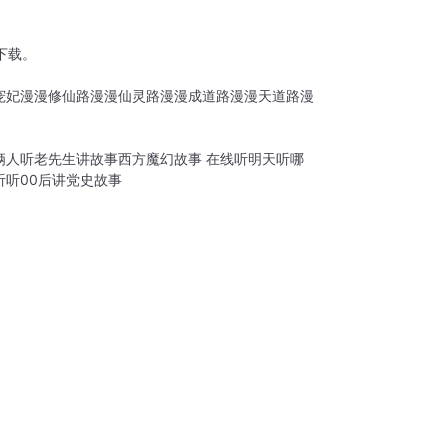
下载。
宠妃漫漫修仙路
漫漫仙灵路
漫漫成道路
漫漫天道路
漫
俩人听老先生讲故事
西方魔幻故事 在线听
明天听哪
听
听00后讲党史故事