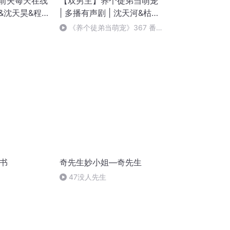
，前夫每天在线
【双男主】养个徒弟当萌宠
&沈天昊&程
| 多播有声剧 | 沈天河&枯木|
养成系 / 慢热型
《养个徒弟当萌宠》367 番
外东灵篇（完）
评书
奇先生妙小姐—奇先生
47没人先生