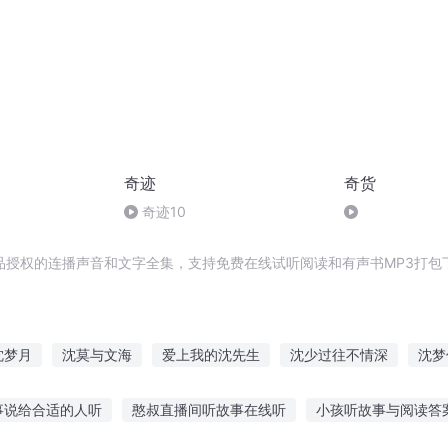
奇迹
奇货
奇迹10
品授权的连播声音和文字全集，支持免费在线试听阅读和有声书MP3打包
沈梦月
沈莫与文海
爱上我的沈先生
沈少过往不情深
沈梦
传奇
剑仙沈万三
沈琦夜少
沈缘修仙
沈少的律师甜宠
事说给合适的人听
憨叔直播间听故事在线听
小孩听故事与阅读答
人
沈云轩的情
沈南君我如果爱你