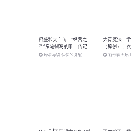
稻盛和夫自传｜“经营之
大青魔法上学
圣”亲笔撰写的唯一传记
（原创）丨欢
译者导读 信仰的觉醒
新专辑火热
吧