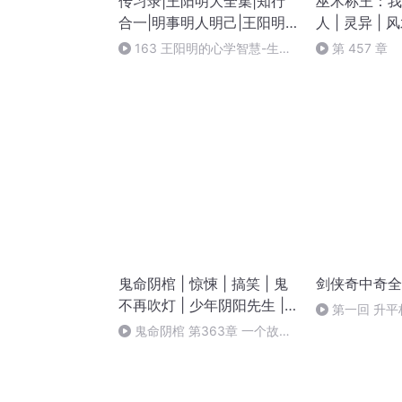
传习录|王阳明大全集|知行
巫术称王：我
合一|明事明人明己|王阳明
人 | 灵异 | 
知行合一传习录
163 王阳明的心学智慧-生命
第 457 章
不在拥有，而在有用（完）
鬼命阴棺 | 惊悚 | 搞笑 | 鬼
剑侠奇中奇全
不再吹灯 | 少年阴阳先生 |
第一回 升
茅山驱鬼术唯一传人
鬼命阴棺 第363章 一个故事
（完）