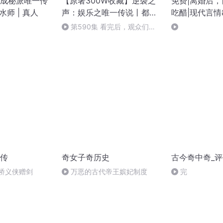
成秘派唯一传
【原著300W收藏】逆袭之
免费|离婚后
风水师 | 真人
声：娱乐之唯一传说丨都市
吃醋|现代言情
娱乐爽文丨逆袭人生丨多播
思思
第590集 看完后，观众们心
都碎了（完）
传
奇女子奇历史
古今奇中奇_
平桥义侠赠剑
万恶的古代帝王嫔妃制度
完