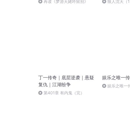
再读《梦游天姥吟留别》
狼人沈天（1
丁一传奇｜底层逆袭｜悬疑
娱乐之唯一传
复仇｜江湖纷争
娱乐之唯一传
季完）
第401章 有内鬼（完）