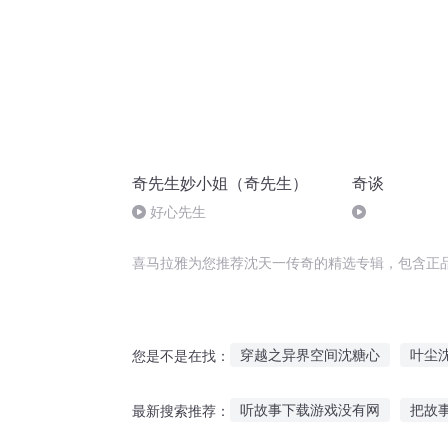
奇先生妙小姐（奇先生）
奇谈
好心先生
喜马拉雅为您推荐沈天一传奇的精选专辑，包含正
穿越之异界空间沈糖心
叶尘
您是不是在找：
主人公叫龙小山沈月蓉
沈默
听故事下载游戏没有网
把故
最新搜索推荐：
沈千柔沈繁星
沈少的黑道夫