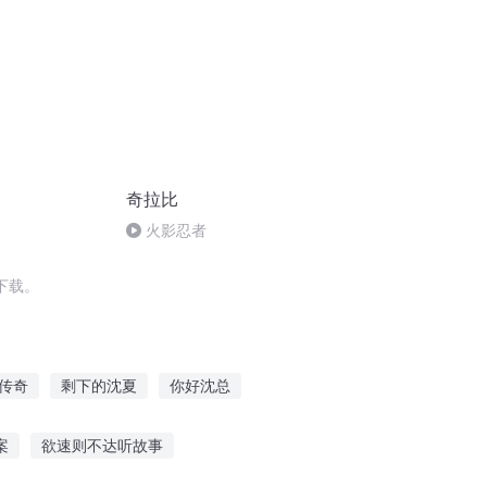
奇拉比
火影忍者
下载。
传奇
剩下的沈夏
你好沈总
梦回沈城摇摆夜
神人沈度
案
欲速则不达听故事