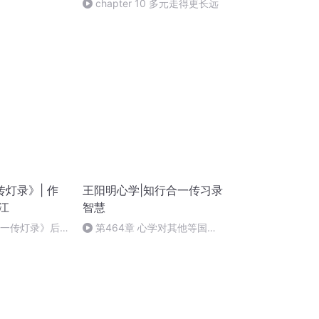
chapter 10 多元走得更长远
灯录》| 作
王阳明心学|知行合一传习录
江
智慧
道一传灯录》后
第464章 心学对其他等国的
影响