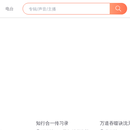
电台
知行合一传习录
万道吞噬诀沈