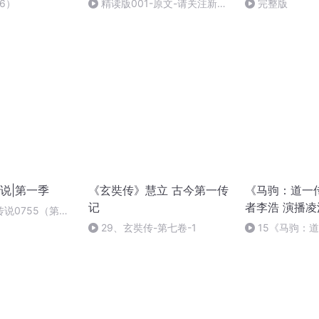
6）
精读版001-原文-请关注新专
完整版
辑：传习录-北岸为你读书
说|第一季
《玄奘传》慧立 古今第一传
《马驹：道一传
记
者李浩 演播凌
说0755（第一
29、玄奘传-第七卷-1
15《马驹：
记