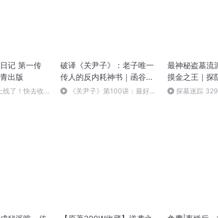
日记 第一传
破译《关尹子》：老子唯一
最神秘盗墓流
青出版
传人的反内耗神书｜函谷关
摸金之王｜探
长
记
上线了！快去收听
《关尹子》第100讲：最好的
探墓迷踪 32
药没有味道，你每天都在吃
（完）