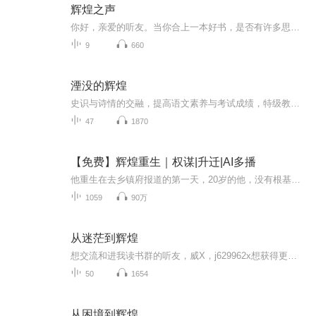
辉煌之声
你好，亲爱的听友。当你合上一本好书，是否有许多思绪在心底盘旋，却找不到合适的声音来表达？当你穿行在繁忙的日常中，是否渴望一段温暖而专注的时光，让文字通过声音，轻轻抵达你的耳畔？欢迎来到这个用声音构筑的书评空间。在这里，我不只会为你讲述一...
9
660
湮没的辉煌
史识与诗情的交融，提高语文素养与考试成绩，特级教师倾力推荐。
47
1870
【免费】辉煌重生｜权谋|升迁|AI多播
他重生在去乡镇府报道的第一天，20岁的他，没有根基，没有人脉，凭一己之力，创造出辉煌的人生
1059
90万
从迷茫到辉煌
想交流和进我读书群的听友，威X，j629962x想获得更多的智慧，拥有富人思维，成功思维吗？快来和我们一起交流和探讨吧！！智慧是分辨差异的能力智慧是解决问题的能力智慧是运用知识的能力智慧是正确选择的能力智慧是克服恐惧的关键智慧是制造财富的工场我们...
50
1654
从困境到辉煌