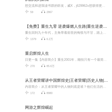
想交流和进我读书群的听友，威X，j629962x想获得更多的智慧，拥有富人思维，成功思维吗？快来和我们一起交流和探讨吧！！智慧是分辨差异的能力智慧是解决问题的能力智慧是运用知识的能力智慧是正确选择的能力智慧是克服恐惧的关键智慧是制造财富的工场我们...
59
2867
【免费】重生九零 逆袭爆燃人生路|重生逆袭九零辉煌
重生回到九十年代，主角带着前世的悔恨与不甘，踏上绝地逆袭之路。曾经错失的机遇，如今紧紧把握；曾经的遗憾，如今一一弥补。在商场上，他凭借敏锐的洞察力和果断的决策力，从一个小人物逐步崛起，创立了自己的商业帝国。面对曾经的敌人，他不再软弱，以...
1379
6.2万
重启辉煌人生
日更一集【内容简介】重生2001年，顾恒只有一个最简单的愿望，就是在三十岁之前攒下足够享受人生的财富，然后没事的时候就种种花、溜溜狗、钓钓鱼，带爸妈去全国各地走走看看，让小丫头上最好的学校、过上公主般的日子……于是，他决定给自己先定下一个小...
270
85.6万
从王者荣耀讲中国辉煌史|王者荣耀|历史人物|辉煌历史|历史|辉煌历史|英雄人物
内容简介：从王者荣耀中的人物到底是谁？他们生活的那个年代他们都做了什么？在中国历史上有哪些辉煌的历史故事？ 作者简介：许仙演微，喜播优秀学员，A+平台认证主播，初音崛起团队创始人。创办的初音崛起互助平台让众多的有声路上的小白得到了很多免费帮...
172
8980
网游之辉煌崛起