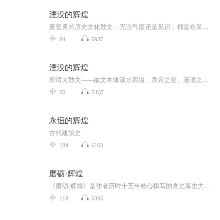
湮没的辉煌
夏坚勇的历史文化散文，无论气度还是见识，都是在某某人的文化大散文之上。
84
5937
湮没的辉煌
所谓大散文——散文本体溪水四溢，跌宕之姿、漫涌之态，令人目不暇接，有黄钟大吕之响与惊涛裂岸之势。它力求新的观念和审美取向，既要感悟人生、富于智慧，同时也具有生命的批判意识，对历史和现实有合乎今人的审视品味。它是陈子昂站在古幽州台上的慨然...
55
5.8万
永恒的辉煌
古代建筑史
184
6103
磨砺·辉煌
《磨砺·辉煌》是作者历时十五年精心撰写的党史军史力作，全景式揭示中国共产党从1921年诞生至1949年建国间艰苦卓绝的斗争历程。作品以“苦难铸就辉煌”为核心主线，依托大量解密史料和国际视角，深刻剖析早期革命者在内外围剿、挫折困境中如何淬炼信念、...
118
5365