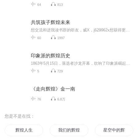
64
813
共筑孩子辉煌未来
想交流和进我读书群的听友，威X，j629962x想获得更多的智慧，拥有富人思维，成功思维吗？快来和我们一起交流和探讨吧！！智慧是分辨差异的能力智慧是解决问题的能力智慧是运用知识的能力智慧是正确选择的能力智慧是克服恐惧的关键智慧是制造财富的工场我们...
60
1997
印象派的辉煌历史
1863年5月15日，落选者沙龙开幕，吹响了印象派崛起的号角。本书不仅收录了里程碑式的名家大作，如马奈的《草地上的午餐》、莫奈的《日出·印象》、雷诺阿的《煎饼磨坊的舞会》，还精选了一些国际印象派画家的佳作，如瑞典画家汉娜·保利的《早餐》、英国画家拉桑古的《在果园里》、俄罗斯画家列宾的《托尔斯泰在林中休息》，以一幅幅画作为路标，带你一览印象派的发展历程，了解其中的趣闻轶事，一窥印象派画家之间的友情与纠葛。
5
729
《走向辉煌》金一南
76
6.8万
您是不是在找：
辉煌人生
我们的辉煌青春
星空中的辉煌