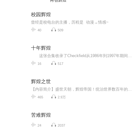
再创辉煌
校园辉煌
曾经是校电台的主播，历程是 动漫→情感~
40
509
十年辉煌
这张合集收录了Checkfield从1986年到1997年期间的音乐；历经了将近十年，他们的确有许多作品值得我们好好回顾一番。一旦Checkfield发展出他们自己的音乐风格——一种让人愉快的、糅合了新世纪、爵士、民谣和拉丁音乐风格的声音——他们就对此坚定不移...
16
517
辉煌之世
【内容简介】盛世天朝，辉煌帝国！统治世界数百年的大明帝国渐渐走向衰退，世间各处风起云涌。且看来自二十一世纪张诚如何金戈铁马，气吞日月，重塑帝国辉煌！盛世延绵，华夏荣耀。一切尽在辉煌之世。【作者/主播】作者：上善若无水，网络小说作家。主播：...
465
2.9万
苦难辉煌
24
2037