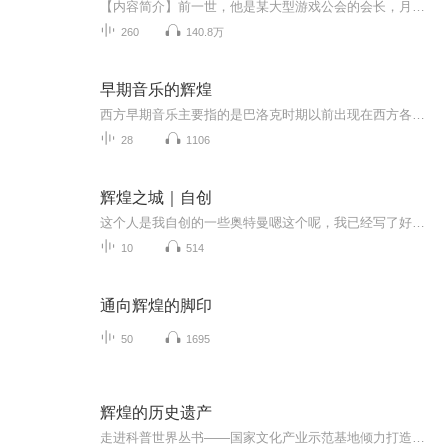
【内容简介】前一世，他是某大型游戏公会的会长，月入百万，精明睿智，最后却意外身亡。这一世，他变成了社会最底层的无业游民，养母身患重病，妹妹因此退学，而他却身无分文。哼着“重头再来”，他决心再次崛起。不过，这次崛起的难度似乎属于简单级，因...
260
140.8万
早期音乐的辉煌
西方早期音乐主要指的是巴洛克时期以前出现在西方各国的音乐，在国内很多西方音乐史的著作中，都几乎是非常简单的一笔带过。而其非常重要的原因在于他们认为长达十个世纪之久的中世纪时期在欧洲历史上是“黑暗的一千年”，而造成这种“黑暗”的罪魁祸首则...
28
1106
辉煌之城｜自创
这个人是我自创的一些奥特曼嗯这个呢，我已经写了好久的草稿了，憋了好久的草稿了，你能弄好久好久了好多了今天的我准备把它上线，要不然我记不住了太多了
10
514
通向辉煌的脚印
50
1695
辉煌的历史遗产
走进科普世界丛书——国家文化产业示范基地倾力打造展示！一个生动有趣的科普世界！让你开阔眼界，增强求知兴趣！涵盖人类文明 融合智慧人生体力新颖独特 内容丰富多彩知识深入浅出 语言生动活泼读百科 品味大千世界之珍奇欢迎订阅，分享，评论哦！