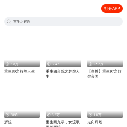
打开APP
重生之辉煌
5.8万
3347
22.2万
重生80之辉煌人生
重生四合院之辉煌人
【多播】重生97之辉
生
煌帝国
2895
3.6万
1.8万
辉煌
重生回九零，女流氓
走向辉煌