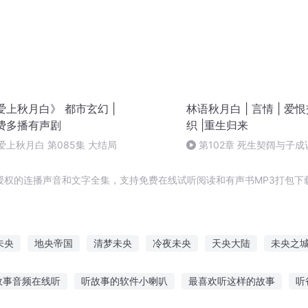
爱上秋月白》 都市玄幻 |
林语秋月白 | 言情 | 爱
费多播有声剧
织 |重生归来
爱上秋月白 第085集 大结局
第102章 死生契阔与子成
执子之手与子偕老（完结）
授权的连播声音和文字全集，支持免费在线试听阅读和有声书MP3打包下
未央
地央帝国
清梦未央
冷夜未央
天央大陆
未央之
中央之邦
央兰末传
子夜情未央
上海未央
中央王朝
故事音频在线听
听故事的软件小喇叭
最喜欢听这样的故事
听