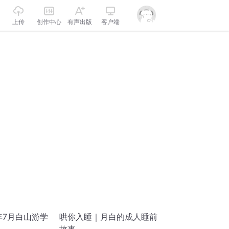
上传
创作中心
有声出版
客户端
3年7月白山游学
哄你入睡｜月白的成人睡前