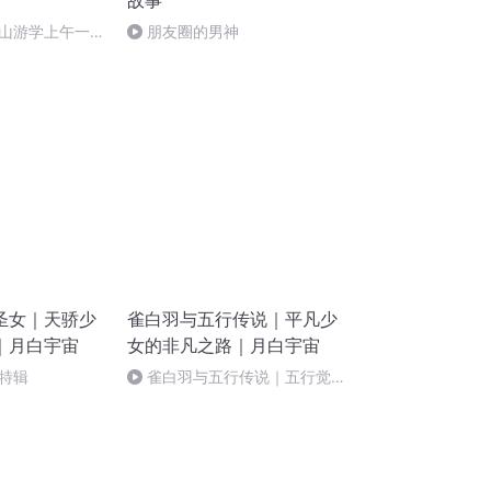
故事
5白山游学上午一节
朋友圈的男神
圣女｜天骄少
雀白羽与五行传说｜平凡少
｜月白宇宙
女的非凡之路｜月白宇宙
特辑
雀白羽与五行传说｜五行觉醒
篇｜6-战斗（上）