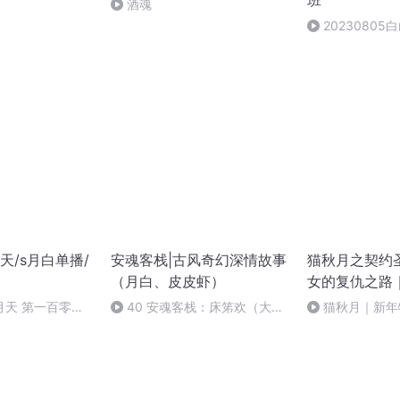
班
酒魂
2023080
～杨清娟
天/s月白单播/
安魂客栈|古风奇幻深情故事
猫秋月之契约
（月白、皮皮虾）
女的复仇之路
月天 第一百零一
40 安魂客栈：床笫欢（大结
猫秋月｜新年
局）(四)（欢迎收听缚灵传）