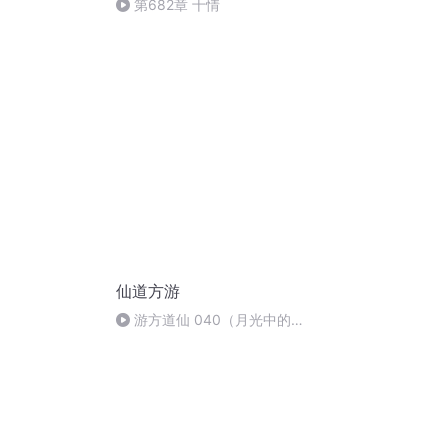
第682章 十情
仙道方游
游方道仙 040（月光中的少
女）