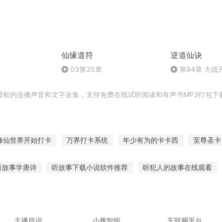
仙缘道符
逆道仙诀
03第35章
第94章 大战
授权的连播声音和文字全集，支持免费在线试听阅读和有声书MP3打包下
修仙世界开始打卡
万界打卡系统
年少有为的卡卡西
至尊圣卡
爱神之卡
少时之我是西卡
异界始卡
卡武至尊
斗罗之打卡
听故事学唐诗
听故事下载小说软件推荐
听犯人的故事在线观看
卡卡西穿越异界
小黑黑讲故事全集
听江湖故事唱古典戏
在线听故事猫老爹
浪
豆故事免费听
白雪皇后在线听故事
主播培训
小雅智能
车联网平台