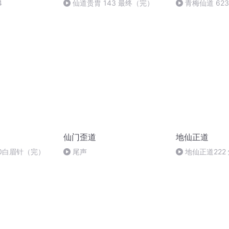
4
仙道贵胄 143 最终（完）
青梅仙道 623
仙门歪道
地仙正道
0白眉针（完）
尾声
地仙正道222