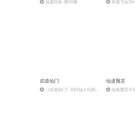
仙道狂徒-第56集
剑道飞仙20
武道仙门
仙道预言
《武道仙门》683仙人纪的毁
仙道预言47
灭（完）