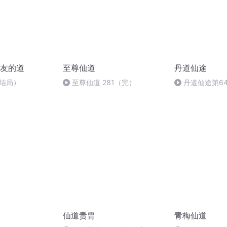
友的道
至尊仙道
丹道仙途
大结局）
至尊仙道 281（完）
丹道仙途第6
仙道贵胄
青梅仙道