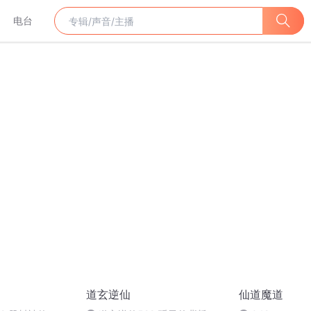
电台
道玄逆仙
仙道魔道