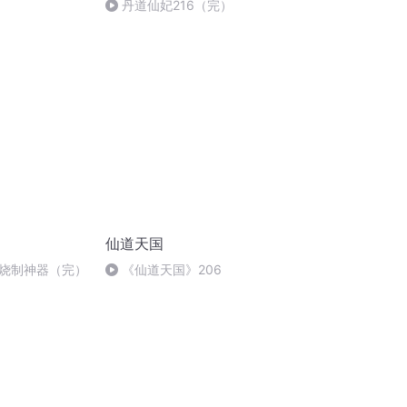
丹道仙妃216（完）
仙道天国
 烧制神器（完）
《仙道天国》206