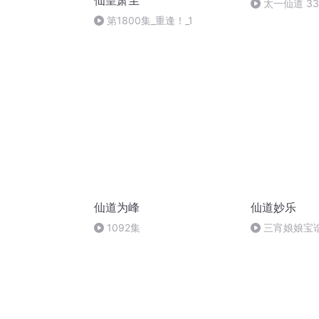
仙皇萧尘
太一仙道 3
结局）
第1800集_重逢！_1
仙道为峰
仙道妙乐
1092集
三宵娘娘宝