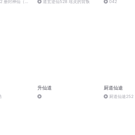
32 册封神仙（大
道玄逆仙528 瑶灵的背叛
042
升仙道
厨道仙途
诰
厨道仙途252