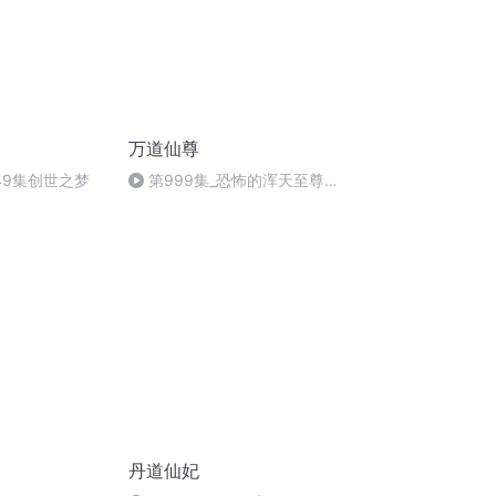
万道仙尊
49集创世之梦
第999集_恐怖的浑天至尊
（下）-看书网-169627115
丹道仙妃