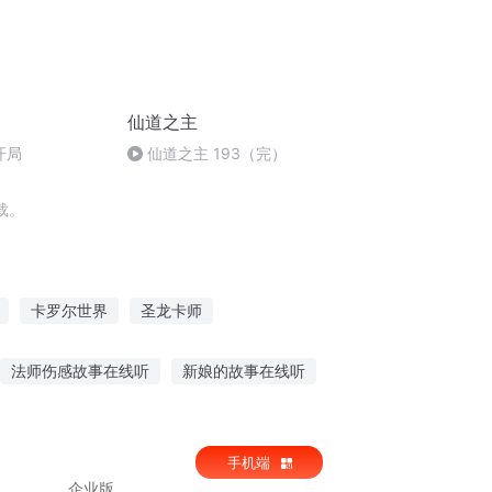
仙道之主
开局
仙道之主 193（完）
载。
卡罗尔世界
圣龙卡师
系统
卡卡王国
末世之神卡师
法师伤感故事在线听
新娘的故事在线听
漫马车故事在线听
听故事开启你的智慧
手机端
企业版