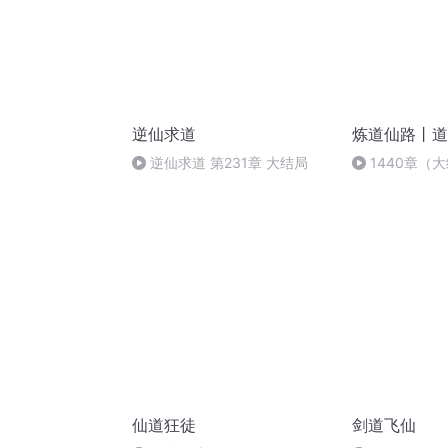
逆仙求道
炼道仙路丨道
逆仙求道 第231章 大结局
1440章（
仙道狂徒
剑道飞仙