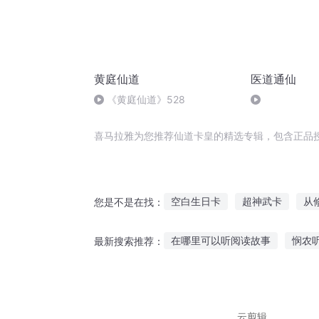
黄庭仙道
医道通仙
《黄庭仙道》528
喜马拉雅为您推荐仙道卡皇的精选专辑，包含正品
空白生日卡
超神武卡
从
您是不是在找：
超越卡卡卡罗
卡神之路
在哪里可以听阅读故事
悯农
最新搜索推荐：
卡卡西游
异卡风云
火影
听故事天道全集连续播放
听
儿歌讲给你听的故事
恐怖绿
云剪辑