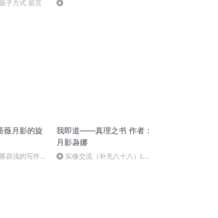
孩子方式 前言
蔷薇月影的旋
我即道——真理之书 作者：
月影袅娜
慕容浅的写作灵
实修交流（补充八十八）L的
分享2