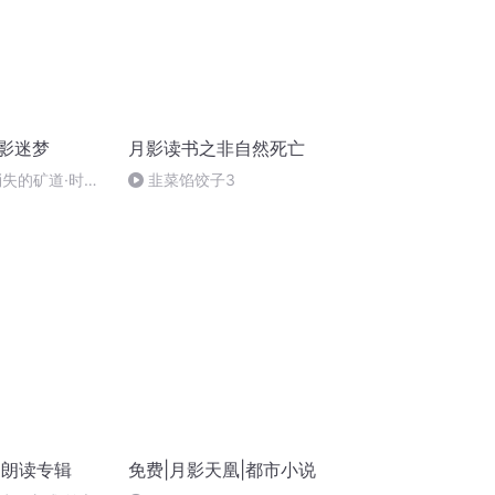
月影迷梦
月影读书之非自然死亡
消失的矿道·时光
韭菜馅饺子3
撒花~】
的朗读专辑
免费|月影天凰|都市小说