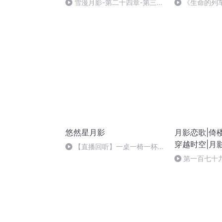
雪漫月影-第二十四章-第三重
《生命的列车
门（完）
悠然星月影
月影恋歌|倚楼
穿越时空|月
【直播回听】一桌一椅一杯咖
息|前世今生|
啡~时光浓淡相宜，人心远近相
第一百七十
安
成荫（完结）