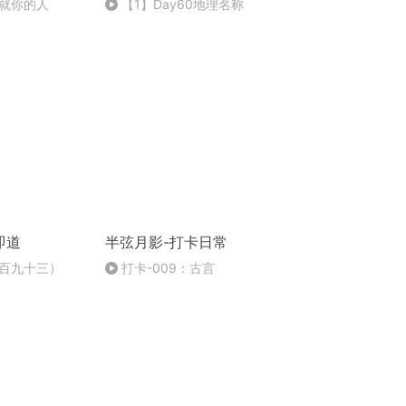
就你的人
【1】Day60地理名称
即道
半弦月影-打卡日常
百九十三）
打卡-009：古言