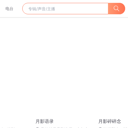
电台
月影语录
月影碎碎念