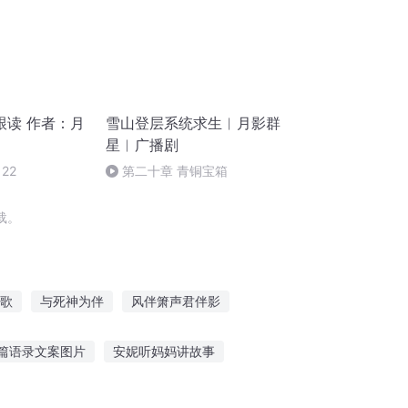
跟读 作者：月
雪山登层系统求生︱月影群
星︱广播剧
22
第二十章 青铜宝箱
载。
歌
与死神为伴
风伴箫声君伴影
世长情
爱的相伴
末世灵宝伴我行
篇语录文案图片
安妮听妈妈讲故事
具恋爱故事在线听
听少儿全部公主的故事