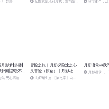
》 舒影
见性就是见到真我；空与空有
珍惜那个，迁
不二
月影梦|多播|
冒险之旅｜月影探险途之心
月影语录@我
影梦回|恋歌不
灵冒险（原创）｜月影社
月影语录（一
轮回
九集 无心插柳柳
法师诞生篇 【第七章】自我
意识