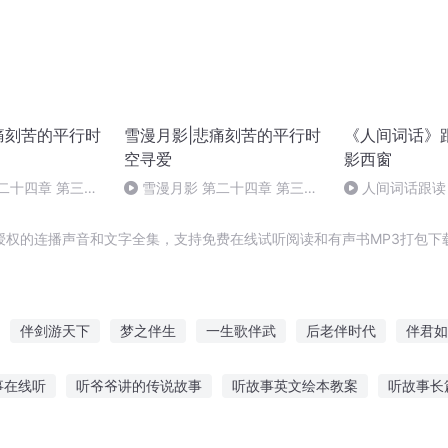
痛刻苦的平行时
雪漫月影|悲痛刻苦的平行时
《人间词话》
空寻爱
影西窗
二十四章 第三重
雪漫月影 第二十四章 第三重
人间词话跟读 
门 （完）
授权的连播声音和文字全集，支持免费在线试听阅读和有声书MP3打包下
伴剑游天下
梦之伴生
一生歌伴武
后老伴时代
伴君如
伴我行
伴生剑传
流年有你相伴
这一世只与你相伴
伴你一
事在线听
听爷爷讲的传说故事
听故事英文绘本教案
听故事长
说故事给男生听
有声画报故事在线听
听李子讲故事的感悟
玩