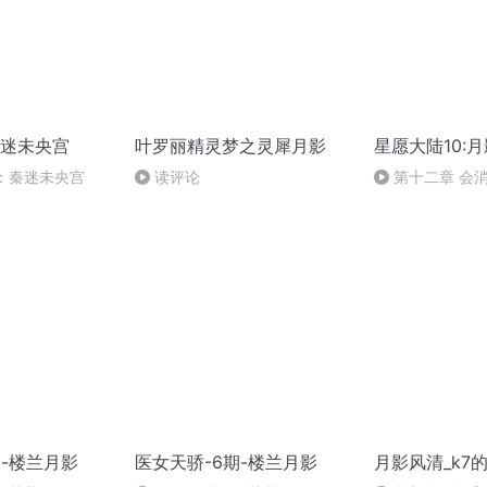
迷未央宫
叶罗丽精灵梦之灵犀月影
星愿大陆10:
：秦迷未央宫
读评论
第十二章 会
之门6【本季完.
期-楼兰月影
医女天骄-6期-楼兰月影
月影风清_k7