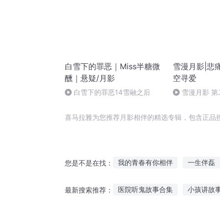
白雪下的罪恶｜Miss半糖微
雪漫月影|悲
醺｜悬疑/月影
空寻爱
白雪下的罪恶14雪融之后
雪漫月影 第
门 （完）
喜马拉雅为您推荐月影相伴的精选专辑，包含正品
我的青春有你相伴
一生伴磊
您是不是在找：
伴生世界
今生伴你
星光
医院听鬼故事合集
小孩讲故
最新搜索推荐：
伴我天下
常有明月伴清风
睡前故事听多了会怎样
女生