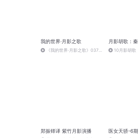
我的世界·月影之歌
月影胡歌：秦
《我的世界·月影之歌》037
10月影胡歌
难办
郑振铎译 紫竹月影演播
医女天骄-6