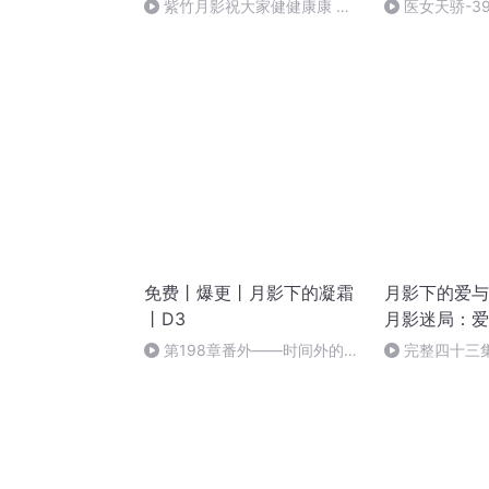
紫竹月影祝大家健健康康 快
医女天骄-3
快乐乐
免费丨爆更丨月影下的凝霜
月影下的爱与
丨D3
月影迷局：爱
博弈 | 悬疑
第198章番外——时间外的童
完整四十三
话4