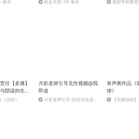
9-落井
医女天骄-39-落井
我想学的教育
责任【多播】
月影老师引导见性视频@我
有声阁作品《
与阴谋的生死
即道
律》
爱情巨制
集（完结）
月影老师引导-悟后冷坐及答
【完播福利】
疑
感