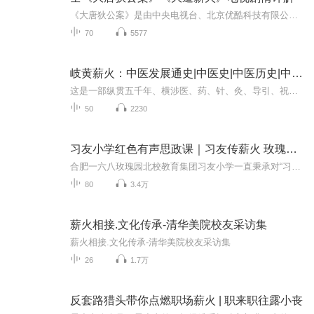
《大唐狄公案》是由中央电视台、北京优酷科技有限公司、上海儒意影视制作有限公司、北京儒意欣欣影业投资有限公司、贰零壹陆影视传媒有限公司、雷海观浪影视传媒有限公司出品，李云亮执导，周一围、王丽坤、钟楚曦领衔主演，张嘉益、张若昀特邀出演，尤勇...
70
5577
岐黄薪火：中医发展通史|中医史|中医历史|中国历史
这是一部纵贯五千年、横涉医、药、针、灸、导引、祝由诸科的中医发展通史。全书以文化为经、以医学为纬、以医家为魂，用温暖典雅的文字，讲述了中医从远古旷野篝火到当代全球传播的完整历程。从伏羲画卦、神农尝草、黄帝问岐伯的传说时代出发，穿过巫医同...
50
2230
习友小学红色有声思政课｜习友传薪火 玫瑰育少年
合肥一六八玫瑰园北校教育集团习友小学一直秉承对“习友精神”的传承，一直高度重视学生的思想政治教育工作，此次联合喜马拉雅安徽运营中心开展“习友传薪火 玫瑰育少年”红色有声思政课主题活动，打造合肥一六八玫瑰园北校教育集团习友小学专属的线上有声...
80
3.4万
薪火相接.文化传承-清华美院校友采访集
薪火相接.文化传承-清华美院校友采访集
26
1.7万
反套路猎头带你点燃职场薪火 | 职来职往露小丧