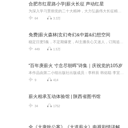
合肥市红星路小学|薪火长征 声动红星
为深入学习贯彻党的二十大精神，大力弘扬伟大长征精神，在“十五五”开局之年这样重要的历史节点上，合肥市红星路小学组织教师开展“薪火长征 声动红星”教师讲故事音频征集活动，以音频形式讲述红色故事，既是传承红色基因、赓续红色血脉的创新实践，也是...
64
3.3万
免费|薪火森林|玄幻奇幻&中篇&幻想空间
稳定日更5集，不定期爆更，AI主播良心又迷人，订阅追更不迷路！ 【内容简介】 公元3039年，人类文明崩塌，在地球变得荒芜的最后十年间，人类只有进入博弈圈经过筛选才能获得移民资格。 时语成功进入决赛，但醒来的时候，却发现自己竟然成为诡异...
449
1.5万
“百年庚薪火 寸念尽朝晖”诗集｜庆祝党的105岁
本作品由第二小组出版社出版成员：李梓辰 韩佑聪 李宜潼 郭安琪 张益辰 马卓妍（排名不分先后）
9
414
薪火相承互动体验馆 | 陕西省图书馆
34
1752
全《大唐狄公案》《大道薪火》电视剧情详解