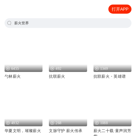
打开APP
薪火世界
6455
492
1349
勺林薪火
抗联薪火
抗联薪火・英雄谱
4932
268
1088
华夏文明，璀璨薪火
文脉守护 薪火传承
薪火二十载·童声润芳