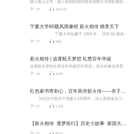
露小丧公众号：露小丧的职场经维系招聘方与求职者的同舟共济，一边做你的经纪人，一边是企业的工作伙伴；也可以是跳槽教练，职业咨询师，或者你的专属伯乐；有些时候，还能以人为镜，照出大家在办公室这几十年的职场沉浮。欢迎发消息、评论与我联系
37
104.5万
宁夏大学60载风雨兼程 薪火相传 桃李天下
宁夏大学始建于 1958 年， 历经 60 载风雨兼程 薪火相传 如今枝繁茂、 桃李芬芳.贺兰山下书声琅琅， 金波湖边 学子成长， 书写成六十甲子厚重历史...
77
288
薪火相传 | 追逐航天梦想 礼赞百年华诞
追逐航天梦想礼赞百年华诞开栏寄语：伟大的事业孕育伟大的精神，伟大的精神推动伟大的事业。在中国产党的正确领导下，中国航天事业经历了从无到有，从小到大，从弱到强的历史跨越。中国航天人在推动航天事业发展的同时，也孕育和发展了独具特色的航天精神。在我国航天事业发展进程中，有一支以空间飞行器有效载荷研制为己任，勇于奋进，敢于超越的航天人。他们培育并忠诚地践行航天精神，热爱祖国、无私奉献、自力更生、艰苦奋斗、大力协同、勇攀高峰，铸造了一座座天宇丰碑。他们,就是中国航天科技集团有限公...
16
1674
红色家书寄初心，百年风华薪火传——亲子诵读活动
为纪念中国共产党建立100周年，深入贯彻落实习近平总书记关于“学史明理、学史增信、学史崇德、学史力行”的讲话精神，激发和引导广大青少年坚定理想信念，践行初心使命，营造全社区传承好家风、崇德心向善的浓厚氛围，合肥新站高新区瑶海社区决定举办“红色家书寄初心，百年风华薪火传”亲子诵读活动，在先烈前辈们的家书中重温红色经典、汲取红色力量，赓续红色血脉，以青春的姿态向党的百年华诞献礼。 本专辑将展示由专业主播示范领读的十封革命先辈的珍贵家书，以及瑶海社...
27
2.9万
【薪火相传· 逐梦前行】历史小故事· 家国大情怀
21
8212