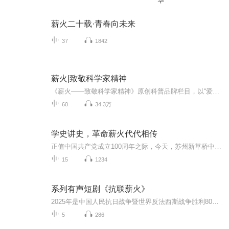
华
薪火二十载·青春向未来
37
1842
薪火|致敬科学家精神
《薪火——致敬科学家精神》原创科普品牌栏目，以“爱国、创新、求实、奉献、协同、育人”的中国科学家精神为主线，讲述他们在科学领域的卓越成就和探索历程中的感人故事，并以辽宁省科学技术馆内的展品为故事线索，在创意、互动、传播上运用新技术、新媒...
60
34.3万
学史讲史，革命薪火代代相传
正值中国共产党成立100周年之际，今天，苏州新草桥中学的学子们将为大家讲述党史故事，让更多的青少年学史爱党、学史爱国，增强党史教育的影响力、覆盖面，让红色基因、革命薪火代代相传！【本专辑由苏州新草桥中学特约制作】
15
1234
系列有声短剧《抗联薪火》
2025年是中国人民抗日战争暨世界反法西斯战争胜利80周年。在这个重要的时间节点，高举抗联薪火，重温热血历史，意义非凡。 系列有声短剧《抗联薪火》由沈阳广播电视台与吉林广播电视台联合制作。该剧集编排灵活且创新。每一集都是一个独立完整故事，八集之...
5
286