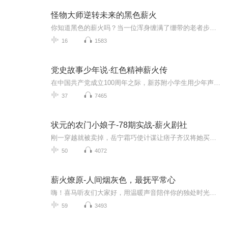
怪物大师逆转未来的黑色薪火
你知道黑色的薪火吗？当一位浑身缠满了绷带的老者步入北之黎的鬼市，暗潮开始悄然涌动……一种致命的溶解病毫无征兆地袭击了蓝星各地的怪物，十字基地的怪物们也一一中招，东塔楼紧急封闭，不安和恐惧如黑暗中游走的毒蛇，无声地吞噬着每一个灵魂。传送光...
16
1583
党史故事少年说·红色精神薪火传
在中国共产党成立100周年之际，新苏附小学生用少年声音展现革命先辈们的英勇事迹，向革命先辈致敬，向建党百年献礼。传承红色基因，赓续红色血脉，坚定少先队员们从小听党话、感党恩、跟党走的决心，争做新时代好少年，时刻准备撑起国之未来。【本专辑由江苏省新苏师范学校附属小学特约制作】
37
7465
状元的农门小娘子-78期实战-薪火剧社
刚一穿越就被卖掉，岳宁霜巧使计谋让痞子齐汉将她买下，她成了痞子相公的媳妇儿。从此以后，种田宅斗，调教相公，在线养成甜宠状元，成为状元夫人，这日子，美！
50
4072
薪火燎原-人间烟灰色，最抚平常心
嗨！喜马听友们大家好，用温暖声音陪伴你的独处时光，卸下疲惫，收获内心的治愈、宁静与力量。我在喜马等你！
59
3493