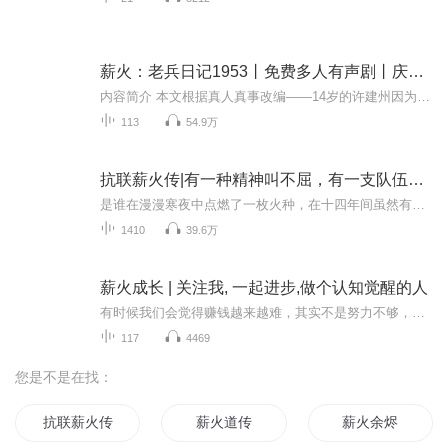
薪火：老兵日记1953丨免费多人有声剧丨庆祝建党百年华诞
内容简介 本文根据真人真事改编——14岁的许建州因为触犯校规并不服管教，被学校处罚，被迫到敬老院进行60个小时的义务劳动，却由于和一名罹患老年痴呆的老人张理华的丈夫同名，而和老人产生了意外交集。在张理华的要求下，“我”被迫为她读几十年来生死...
113
54.9万
抗联薪火传|有一种精神叫不屈，有一支队伍叫抗联|多人有声剧
是谁在漫漫寒夜中点燃了一枚火种，在十四年间虽然有时大火燎天有时只是火星点点，可是火种未断永远相传！是哪支部队以四万没有支援没有补给的武装在白山黑水间与几十万日本侵略者缠斗，最后只剩下区区几百人？有一种精神叫不屈，有一支队伍叫抗联！别人都...
1410
39.6万
薪火成长 | 关注我, 一起进步,做个认知觉醒的人
有时候我们会觉得赚钱越来越难，其实不是努力不够，而是世界变化太快。人是赚不到认知以外的钱，一段时期内财富是守恒的，有人赚钱就有人亏钱，如果觉得钱很难赚，你有可能不在这个时代的牌桌上了。是时候复盘和更新自己的认知。每个人的财富轨迹，往往都...
117
4469
您是不是在找：
抗联薪火传
薪火道传
薪火余烬