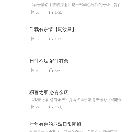
《有余情话丨夜听疗愈》是一部精心制作的专辑，旨在为你带来宁静、温暖和甜蜜的睡眠体验。每一个音符都充满了爱与关怀，如同一股轻柔的暖风，轻轻地抚摸着你的心灵，让你沉浸在无尽的放松与舒适之中。通过这张专辑，我们希望能够陪伴你进入甜美的梦乡，为...
36
1721
千载有余情【周汝昌】
37
1581
日计不足 岁计有余
10
356
积善之家 必有余庆
《积善之家 必有余庆》是著名国学教育专家孙得端老师所讲演的《了凡四训》讲记。《了凡四训》是儒道佛三教文化的精髓，中国家训的集大成者，被称为圣贤教育的四个根本之一。这本书将善恶是非利害的标准说的清清楚楚、明明白白，确实是理事具备、理圆事明、三根普被、利钝全收。
99
4.9万
年年有余的养鸡日常困顿
这是又一本巫哲大大精彩的作品，希望通过我的声音，让小伙伴们喜欢没有鱼和丁霁的精彩故事【免责声明】本专辑仅供爱好、学习、交流与娱乐，不作商业用途，以及不以任何方式盈利。这里所录制的音频都是我自己读的，并未在其他平台进行传播，特此声明。本作...