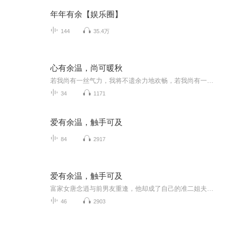
年年有余【娱乐圈】
144
35.4万
心有余温，尚可暖秋
若我尚有一丝气力，我将不遗余力地欢畅，若我尚有一份信念，我将奋不顾身地相信和爱。
34
1171
爱有余温，触手可及
84
2917
爱有余温，触手可及
富家女唐念逍与前男友重逢，他却成了自己的准二姐夫。但二人余情未了，总是若即若离，日日拉拉扯扯…家族之间的恩恩怨怨，生意之间的勾心斗角，兄弟姐妹之间的心机算计，全是戏…主播锦屏任倾情演绎，欢迎收听、订阅、评论、互动！
46
2903