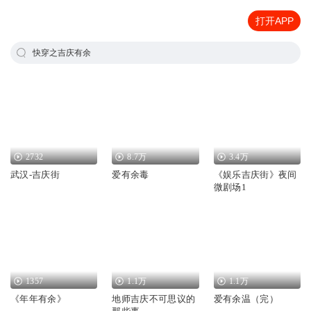
打开APP
快穿之吉庆有余
2732
8.7万
3.4万
武汉-吉庆街
爱有余毒
《娱乐吉庆街》夜间
微剧场1
1357
1.1万
1.1万
《年年有余》
地师吉庆不可思议的
爱有余温（完）