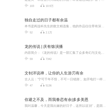
103
10.9万
独自走过的日子都有余温
本书是阎连科先生的散文精选集，他的作品往往带有深沉的苦难和黑暗，着力展现本民族人群和个人极其艰难的生存境遇。阎连科的文字有绝望，也有倔强，如同射向黑暗的一丝光亮，使读者在黑暗中感受到人的生命、呼吸，感受光、美和伟大的温暖与悲悯。
52
2.1万
龙的传说 | 庆有馀演播
内容简介：《龙的传说》是一部汇集了众多奇幻与文化内涵的民间故事集，以“龙”为核心元素，展现了龙在中国文化中的多元形象和深刻寓意。作品通过一系列生动的故事，如斩尾龙的悔过与重生、龙女观灯、火龙献身等，描绘了龙与人类、自然和社会的紧密联系。...
59
7342
文钊洋说禅，让你的人生游刃有余
古人云：‘宁可千年不悟，不可一日错路’。如开电灯一样，会则弹指之间，大放光明，万年之黑暗顿除；不会则机坏灯毁，fn转增。
47
5136
你避之不及，而我眷恋有余|多多美恩
我叫温馨，今天是我出嫁的好日子，这所以说‘好’，是因为我要嫁的人乃是我梦寐以求的白马王子——荆少阳。 可是，让我不解的是，我的白马王子他并没有出现在婚礼上，当天晚上，身穿婚纱浑浑噩噩的我还被人用力的推入了一间房间。