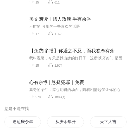
15
611
美文朗读丨赠人玫瑰 手有余香
不时的 收集的一些喜欢的话语
17
1162
【免费|多播】你避之不及，而我眷恋有余
我叫温馨，今天是我出嫁的好日子，这所以说‘好’，是因为我要嫁的人乃是我梦寐以求的白马王子——荆少阳。 可是，让我不解的是，我的白马王子他并没有出现在婚礼上，当天晚上，身穿婚纱浑浑噩噩的我还被人用力的推入了一间房间。
15
1.9万
心有余悸 | 悬疑犯罪｜免费
离奇的案件，惊心动魄的场面，随着剧情起伏让你的心里产生巨大波动多人悬疑惊悚推理故事集 敬请收听每日更新有更多精彩的内容等着你哦~~请关注主播订阅才可以看到更新提示哦~
570
180.4万
您是不是在找：
逍遥庆余年
从庆余年开始轮回
天下大吉