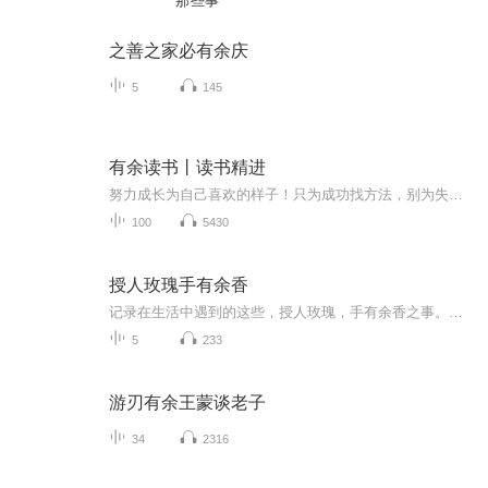
那些事
之善之家必有余庆
5
145
有余读书丨读书精进
努力成长为自己喜欢的样子！只为成功找方法，别为失败找理由，拿结果论英雄！
100
5430
授人玫瑰手有余香
记录在生活中遇到的这些，授人玫瑰，手有余香之事。各种点点滴滴，回味无穷。
5
233
游刃有余王蒙谈老子
34
2316