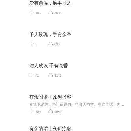
爱有余温，触手可及
106
3605
予人玫瑰，手有余香
5
836
赠人玫瑰 手有余香
41
9141
有余闲谈丨原创播客
专辑呢是关于热门话题的一些聊天内容。在这里呢，你可以收获到你想的到的，想不到的各种各样的内容，趣味多多，欢迎订阅！
100
4680
有余情话丨夜听疗愈