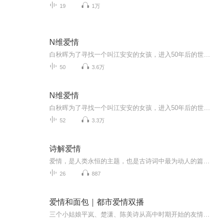
19
1万
N维爱情
白秋晖为了寻找一个叫江安安的女孩，进入50年后的世界，却遇到了和江安安长相一样，名字也一样的女孩子，那个女孩子却有着和江安安迥然不同的性格，她最终爱上白秋晖，并发现了他的秘密，后来在白秋晖消失之后，为了寻他，那个女孩子回到50年前的世界，他...
50
3.6万
N维爱情
白秋晖为了寻找一个叫江安安的女孩，进入50年后的世界，却遇到了和江安安长相一样，名字也一样的女孩子，那个女孩子却有着和江安安迥然不同的性格，她最终爱上白秋晖，并发现了他的秘密，后来在白秋晖消失之后，为了寻他，那个女孩子回到50年前的世界，他...
52
3.3万
诗解爱情
爱情，是人类永恒的主题，也是古诗词中最为动人的篇章。《诗解爱情》专辑精心选取了从《诗经》到唐宋时期的经典爱情诗词，通过深入浅出的解读，带领听众走进古人的爱情世界。在这里，你可以感受到“关关雎鸠，在河之洲”的纯真爱慕，也能体会到“一日不见...
26
887
爱情和面包｜都市爱情双播
三个小姑娘平岚、楚潇、陈美诗从高中时期开始的友情和各自的爱情。平岚与自己暗恋的男同学齐昊天走到了一起。楚潇结识了珠宝集团的“太子爷”艾慕，与之同居结婚生子。她们对爱情都有不同的看法，更加看重爱情或是面包，但是否能如愿呢？————————————”地上有宝贝呀, 你个捡破烂的趴下了就不起来。””吓死我了, 现在心里还狂跳。””你怕啥, 有色狼也不会跟踪你这样儿的。””为啥不会跟我这样儿的。””也得跟长得好看的吧, 咋地, 你还想被跟踪怎么地。”————————————”我已经想好了, 现在要是谈恋爱结婚生孩子再从头来一遍, 我没有那个精神, 也没有那个信心, 就算离婚重新找一个, 难道就处处顺心吗? 再说我早想好了, 我不能没有钱。””那……那你好好跟艾慕谈谈。 美诗她……””以后都别给我提这个名字。 你要是跟她好, 以后也别再来找我, 我就当没有这两个朋友”