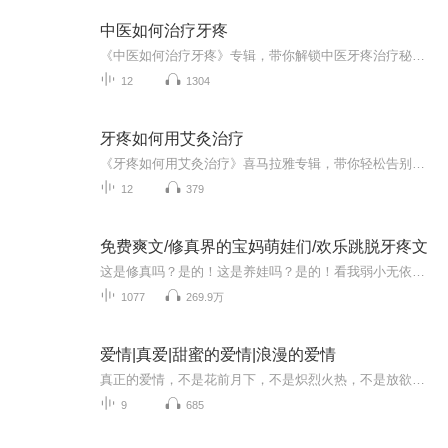
中医如何治疗牙疼
《中医如何治疗牙疼》专辑，带你解锁中医牙疼治疗秘籍！11个音频，10个免费，1个付费，全面解析中医牙疼疗法。免费音频涵盖中医牙疼基础知识，付费音频深度剖析，10篇文章组合，系统学习。牙疼不再是难题，中医治疗，轻松解决！快来收听，让你的口腔健康重...
12
1304
牙疼如何用艾灸治疗
《牙疼如何用艾灸治疗》喜马拉雅专辑，带你轻松告别牙疼烦恼！11个音频，10个免费，1个付费，全面解析艾灸治牙疼的奥秘。免费音频，系统讲解，标题鲜明；付费音频，深入剖析，10篇文章精华集结。我是健康管理师，专业但不专业，用我的知识，帮你轻松艾灸，...
12
379
免费爽文/修真界的宝妈萌娃们/欢乐跳脱牙疼文
这是修真吗？是的！这是养娃吗？是的！看我弱小无依的小娘子如何在修真界家常带娃！哎，在修真界挣钱带娃真的是好~~一起听爽文，快乐母女闹天地！
1077
269.9万
爱情|真爱|甜蜜的爱情|浪漫的爱情
真正的爱情，不是花前月下，不是炽烈火热，不是放欲纵情，不是纠葛缠扰，不是随心所欲，而是发自内心的关爱、理解、支持。在相识的基础上,相知、相融，这样的爱情所带来的婚姻，才能稳固牢靠；而这样的婚姻中的爱情，才能弥久不衰。
9
685