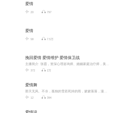
爱情
20
797
爱情
58
7.5万
挽回爱情 爱情维护 爱情保卫战
主播简介: 张霞，资深心理咨询师、婚姻家庭治疗师，美丽花园心理咨询研究中心的首席咨询师，致力于各种心理问题的研究，经验丰富的实战派咨询师，欢迎大家来到美丽的心灵花园，解决心灵困惑，想咨询或者对心理学感兴趣想成为咨询师的朋友请您搜索添加张霞...
372
2万
爱情舞
那天无风、不冷，孤独的雪若死掉的雨，簌簌落落，漫天恣肆，如包藏火焰的大雾，旋转而且升腾，这是一场春雪，它用沉静、用洁白、用能把这个世界弄得模糊混沌、旋幻如梦的招法，安慰着土地，安慰着我，安慰着死去的小月……天地间一切声息都隐匿了，只有给...
12
394
爱情说