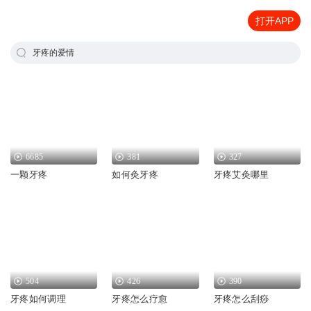
打开APP
牙疼的爱情
6685
381
327
一颗牙疼
如何灸牙疼
牙疼艾灸哪里
504
426
390
牙疼如何调理
牙疼怎么疗愈
牙疼怎么刮痧