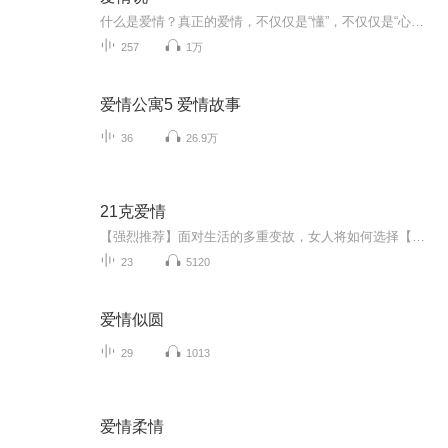
什么是爱情？真正的爱情，不仅仅是“懂”，不仅仅是“心疼”，也不仅仅是“包容”，或许，爱情就是在平淡无奇的日子里，你能陪伴在我的身边左右，不觉得寂寞孤独，不厌倦我的唠叨，能够在我的满头白发和满脸皱纹里平添一份静静的，无言的守候……“心疼”——你把我捧在手心里，心疼我的时候，我是世界上最幸福的人。然而，我就怕你的手举酸了，不能自始至终！所以，心疼也是需要一种永恒不变的勇气的。“包容”——在爱情的温柔里，我们都能够包容彼此身上的缺点和不足，还有我们在人生的道路上犯下的错误。然而，当我们的婚姻走过了新鲜期后，当我们的婚姻里只剩下了平淡无奇后，当我们的婚姻里没有了爱情，只剩下相对无言的亲情的时候，当我们的婚姻里只剩下流淌了一地的琐碎的时候，你可还能包容我到白头？
257
1万
爱情公寓5 爱情故事
36
26.9万
21克爱情
【强烈推荐】面对生活的多重变故，女人将如何选择【内容介绍】 当死亡来临时，一个如此脆弱的女人将如何去选择生活，选择她的爱情还是事业。当情人与前夫还有主治医生三方产生的情爱纠葛，让这份脆弱的感情相互拉扯后显得更加敏感而美丽。无论如何，爱是...
23
5120
爱情似圆
29
1013
爱情柔情