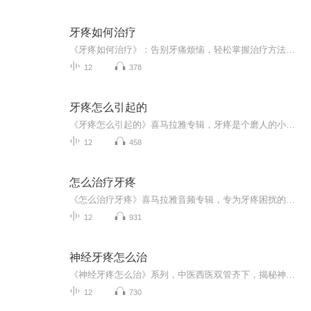
牙疼如何治疗
《牙疼如何治疗》：告别牙痛烦恼，轻松掌握治疗方法！喜马拉雅独家音频专辑，11个音频全方位解析牙疼。10个免费音频，系统讲解牙疼成因及防治方法，轻松学习。更有1个付费音频，深入分析牙疼治疗，10篇系统文章集结，助你告别牙疼困扰。快来加入，让牙齿健...
12
378
牙疼怎么引起的
《牙疼怎么引起的》喜马拉雅专辑，牙疼是个磨人的小妖精，搞不懂它从哪冒出来？别急，我这里有11个音频等你解锁。前10个免费音频，系统教你牙疼的根源，标题个个都是知识点。最后1个付费音频，深度解析牙疼之谜，10篇系统文章组合，让你彻底了解牙疼。牙疼...
12
458
怎么治疗牙疼
《怎么治疗牙疼》喜马拉雅音频专辑，专为牙疼困扰的你量身打造！11个音频，10个免费，1个付费，全方位解析牙疼痛点。免费音频系统性强，标题吸引眼球；付费音频深入分析，10篇专业文章组合，带你轻松告别牙疼烦恼。还在为牙疼烦恼吗？快来加入我们，一起开...
12
931
神经牙疼怎么治
《神经牙疼怎么治》系列，中医西医双管齐下，揭秘神经牙疼的根源！资深健康管理师，结合多年临床经验，手把手教你轻松应对牙疼困扰。通俗易懂，幽默风趣，让你告别牙疼，笑对生活！买电子书，从此牙不疼，开启全新生活模式！��⚕️�⚕️
12
730