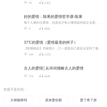
70
2.8万
好的爱情：陈果的爱情哲学课-陈果
每个人都向往爱情，但是却少有人懂得如何真正去爱。多少情侣明明爱得死去活来，到最后却还是会分开。这是因为，我们能用一秒钟爱上一个人，却不懂得如何用一生去爱TA。陈果老师关于爱情的哲学——好的爱情是可以长久的爱情，而长久的爱情，是一次又一次爱...
4
6832
37℃的爱情（爱情最美的样子）
【双播精品】书籍简介：江一感觉自己最近水逆到了极点！先是被舍友拖着去偶遇荣耀总裁沈彦白，却从墙上摔下来差点没砸死人。 偶遇失败之后被抓包去当司仪，谁料活动的主角就是那个被自己砸到的男人，也是她们想要偶遇的沈彦白！ 想到自己编的瞎话，江一手一哆嗦再次把人扑倒，把他得罪了个彻底，然而没有最惨只有更惨——...
144
2.2万
古人的爱情│从诗词领略古人的爱情
176
6143
您是不是在找：
大神脸疼吗
原来爱你那么疼
爱了疼了拼了好了