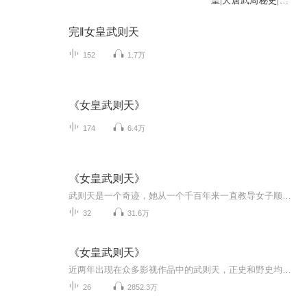
皇|大唐武周秘史|公
版
完‖女皇武则天
152
1.7万
《女皇武则天》
174
6.4万
《女皇武则天》
武则天是一个奇迹，她从一个千百年来一直教导女子顺从的社会中冲出，令男权社会中的诸多男子对她俯首称臣，成为一代女皇。她是怎么从唐太宗的才人变成唐高宗皇后的？她是否真的亲手杀死了自己的儿女？她怎么能够再一个男子为中心的社会中走上权力的巅峰？...
32
31.6万
《女皇武则天》
近两年出现在众多影视作品中的武则天，正史和野史均对她留下了种种扑朔迷离的记载。到底是时代造就英雄，还是性格决定命运？且听蒙曼教授为您抽丝剥茧，还原女皇真面目。
26
2852.3万